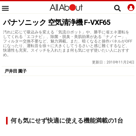
パナソニック 空気清浄機 F-VXF65
汚れに応じて吸込みを変える「気流ロボット」や、勝手に省エネ運転を
してくれる「エコナビ」、除菌・脱臭・美肌効果がある「ナノイー」、
フィルター交換不要など、魅力満載。また、暗くなると操作パネルがOFF
になったり、運転音を徐々に大きくしてうるさいと感じ難くするなど、
快適性も充実。スイッチを入れたまま何も気にせず使いたい人におすす
め。
更新日：
2010年11月24日
戸井田 園子
何も気にせず快適に使える機能満載の1台