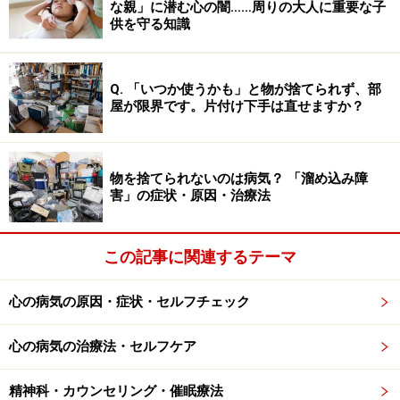
男性俳優のお尻の形を褒めるのを聞いたとします。ここ
な親」に潜む心の闇……周りの大人に重要な子
供を守る知識
で、ジム通いして美尻を目指すのは問題がなく、結構な
ことなのですが、もしも、理想に近づかない見た目を忌
み嫌うようになり、人からのからかいやコメントを恐れ
Q. 「いつか使うかも」と物が捨てられず、部
る余りに、お尻の形が人からわからないように過剰に隠
屋が限界です。片付け下手は直せますか？
そうとしたり、薄着にならないといけないシーンを避け
たりするようになった場合、醜形恐怖症に近い状態と言
物を捨てられないのは病気？ 「溜め込み障
えます。
害」の症状・原因・治療法
醜形恐怖症になってしまうと自分に自信が持てなくな
り、他人の視線に対しても敏感になりやすくなります。
この記事に関連するテーマ
症状がひどくなると、季節を問わずに、マスクや手袋、
心の病気の原因・症状・セルフチェック
コートなどの不自然な格好をしてでも、気になる箇所を
隠そうとしたりします。また、自分が嫌だと思っている
心の病気の治療法・セルフケア
パーツを鏡で何度も確認したり、さらには、それを見る
のが嫌な余り、鏡を避けるようになったりもします。
精神科・カウンセリング・催眠療法