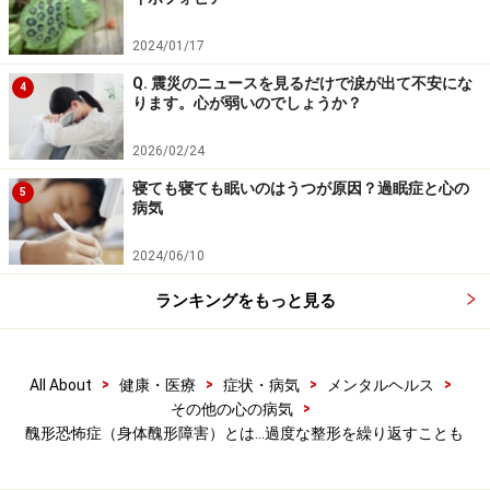
の人の社会機能に多大の支障をもたらします。しかし自
己の思考の非合理性はなかなか認識するのが難しく、精
2024/01/17
神科を受診するまで何年も経過してしまう傾向がありま
Q. 震災のニュースを見るだけで涙が出て不安にな
4
ります。心が弱いのでしょうか？
す。
2026/02/24
コンプレックスを解決する最初の手段は多くの場合、美
寝ても寝ても眠いのはうつが原因？過眠症と心の
5
容整形、皮膚科、歯科などでの処置や手術です。本人は
病気
手術が根本的解決につながると期待していても、手術
2024/06/10
後、しばらくすると症状が悪化してしまいます。症状の
強さは時間の経過と共に、強弱の波がありますが、未治
ランキングをもっと見る
療のままでいると悪化していく傾向があり、また、身体
醜形障害ではうつ病など他の心の病気を合併しやすい事
も問題です。
>
>
>
>
All About
健康・医療
症状・病気
メンタルヘルス
>
その他の心の病気
醜形恐怖症（身体醜形障害）とは…過度な整形を繰り返すことも
醜形恐怖症（身体醜形障害）の治療法……外