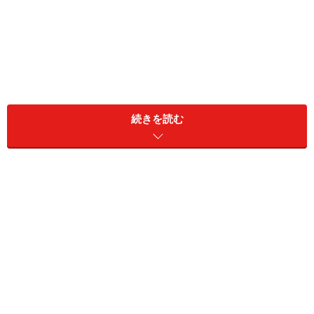
続きを読む
「自分の見た目は、人よりも劣っている」という強迫観
念が、絶えず頭の中にあるとしたら、それは心の病気に
近い状態です。過度な美容整形を繰り返してしまい、健
康面でも経済面でも、つらい状況になってしまうことも
あります。
今回は、自分の体のパーツへの醜形恐怖が日常生活に支
障を与えてしまうほどひどくなる「醜形恐怖症（身体醜