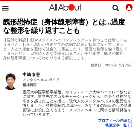
醜形恐怖症（身体醜形障害）とは…過度
な整形を繰り返すことも
【医師が解説】顔やスタイルへのコンプレックスを持つことは珍しくあ
りません。しかし思いが強迫的で心の病気に近い状態になってしまう
と、人との接触を避けて社会的に孤立したり、過度な整形を繰り返して
しまったりと、日常に大きな支障が出ることがあります。醜形恐怖症、
身体醜形障害についてわかりやすく解説します。
更新日：
2022年12月26日
中嶋 泰憲
メンタルヘルス ガイド
精神科医
慶応大学医学部卒業後、カリフォルニア大学バークレー校など
に留学。留学先でのカルチャーショックから、自身も精神的な
辛さを感じたことを機に、現代人のメンタルヘルスの重要性を
悟りました。精神病院の現場から、みなさまの毎日の心の健康
管理にお役に立てるよう、メンタルヘルスに関する情報発信を
行っていきます。
プロフィール詳細
執筆記事一覧