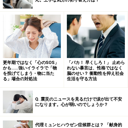
更年期ではなく「心のSOS」
「バカ！ 早くしろ！」 止めら
かも……強いイライラで「物
れない暴言は、性格ではなく
例えば、目は一重か二重か、鼻の高さ、口の形など、そ
を投げてしまう・物に当た
脳のせい？ 衝動性を抑え社会
る」場合の対処法
生活を守る方法
の時代の流行にあった見た目にしたいという気持ちを持
つ人は、少なくないかもしれません。また、美容への意
識が高い女性だけでなく、男性も醜形恐怖症になること
Q. 震災のニュースを見るだけで涙が出て不安
になります。心が弱いのでしょうか？
はあります。
例えばですが、少し太った男性が、自分のパートナーが
代理ミュンヒハウゼン症候群とは？ 「献身的