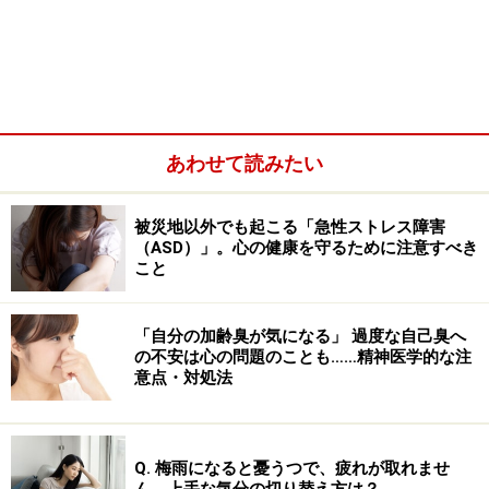
形障害）」について、わかりやすく解説したいと思いま
す。
醜形恐怖症（身体醜形障害）とは……過度な
あわせて読みたい
コンプレックスで日常に支障も
醜形恐怖症（身体醜形障害）の場合、実際の見た目の特
被災地以外でも起こる「急性ストレス障害
徴と、その症状は比例しません。人から見ると別に気に
（ASD）」。心の健康を守るために注意すべき
こと
なる点がなかったとしても、醜形恐怖症になってしまう
ことはあるのです。極端に自分の見た目や体のパーツが
「自分の加齢臭が気になる」 過度な自己臭へ
気になってしまう背景には、そのときどきの流行や社会
の不安は心の問題のことも……精神医学的な注
文化も影響します。
意点・対処法
Q. 梅雨になると憂うつで、疲れが取れませ
ん。上手な気分の切り替え方は？