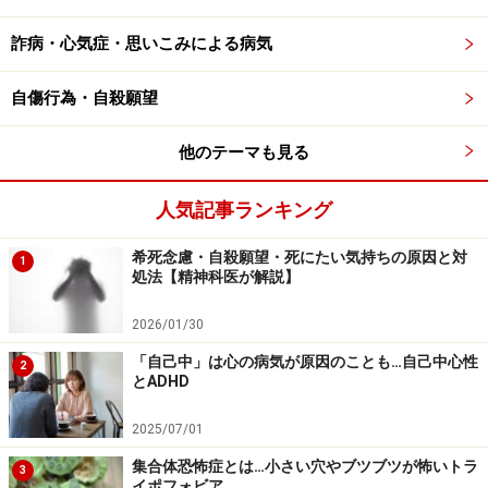
さらに症状が進むと、自分のコンプレックスを感じる部
詐病・心気症・思いこみによる病気
分を、他人の視線にさらしたくないと思う余り、人づき
あいも避けるようになり、社会的に孤立してしまうこと
自傷行為・自殺願望
もあります。その人の社会的機能が、大きく障害されて
他のテーマも見る
しまうのです。
人気記事ランキング
醜形恐怖症（身体醜形障害）の好発年齢・
希死念慮・自殺願望・死にたい気持ちの原因と対
1
症状の経過・特徴
処法【精神科医が解説】
身体醜形障害の始まりは多くの場合、15～20歳です。異
2026/01/30
性が気になり出す10代後半は自分の外見に対して敏感に
「自己中」は心の病気が原因のことも…自己中心性
2
なりやすいもの。これに加えて身体醜形障害になると、
とADHD
体のパーツに対する嫌悪感が非合理な程強まってしま
2025/07/01
い、劣等感に押し潰されそうになります。自分に対して
集合体恐怖症とは…小さい穴やブツブツが怖いトラ
自信が持てず、他人とのコンタクトを避けることは、そ
3
イポフォビア