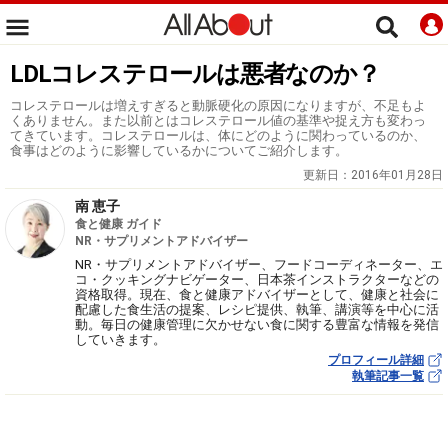
LDLコレステロールは悪者なのか？
コレステロールは増えすぎると動脈硬化の原因になりますが、不足もよ
くありません。また以前とはコレステロール値の基準や捉え方も変わっ
てきています。コレステロールは、体にどのように関わっているのか、
食事はどのように影響しているかについてご紹介します。
更新日：
2016年01月28日
南 恵子
食と健康 ガイド
NR・サプリメントアドバイザー
NR・サプリメントアドバイザー、フードコーディネーター、エ
コ・クッキングナビゲーター、日本茶インストラクターなどの
資格取得。現在、食と健康アドバイザーとして、健康と社会に
配慮した食生活の提案、レシピ提供、執筆、講演等を中心に活
動。毎日の健康管理に欠かせない食に関する豊富な情報を発信
していきます。
プロフィール詳細
執筆記事一覧