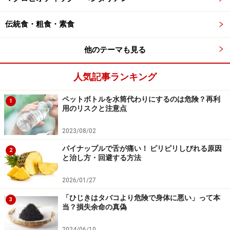
レステロールが約35%。VLDLの中性脂肪が分解され
るLDLに変わる中間のリポ蛋白。
伝統食・粗食・素食
低密度リポ蛋白(LDL)・・・コレステロールが約
他のテーマも見る
45%、中性脂肪・リン脂質が約20%。過剰になると
血管に蓄積する。
人気記事ランキング
高密度リポ蛋白(HDL)・・・リン脂質が約50%、コレ
ステロールが約30%、中性脂肪が約3%。
ペットボトルを水筒代わりにするのは危険？再利
1
用のリスクと注意点
2023/08/02
上のものほど、粒子のサイズは大きく、比重は小さくな
ります。
パイナップルで舌が痛い！ ピリピリしびれる原因
2
と治し方・回避する方法
コレステロールを主に運んでいるのがHDLとLDLで、
2026/01/27
LDLは肝臓で作られたコレステロールをカラダの各組織
「ひじきはタバコより危険で身体に悪い」って本
3
に運び、これにのっているコレステロールはLDLコレス
当？損失余命の真偽
テロールと呼ばれます。また、HDLはカラダの隅々の各
2024/06/10