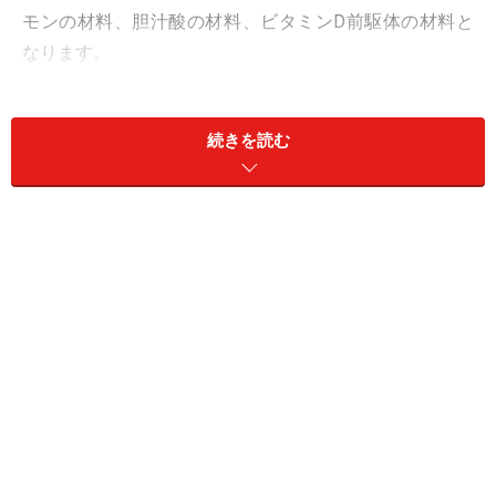
モンの材料、胆汁酸の材料、ビタミンD前駆体の材料と
なります。
私がセミナーなどをした際に、「コレステロールは体に
続きを読む
悪いからとらないほうが良いのでは」といった質問を受
けることがありいます。ではもしコレステロールが不足
すると、どうでしょう。細胞膜や赤血球や血管の細胞膜
が弱くなり、高血圧が伴うと脳卒中が起こりやすくなる
ことが知られています。
ですから、決してコレステロールそのものが悪者ではな
いということは理解していただきたいと思います。