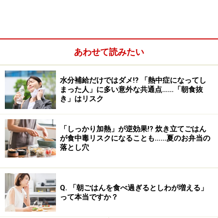
あわせて読みたい
水分補給だけではダメ!? 「熱中症になってし
まった人」に多い意外な共通点……「朝食抜
き」はリスク
「しっかり加熱」が逆効果!? 炊き立てごはん
コレステロールは、どこから来てどこに行
が食中毒リスクになることも……夏のお弁当の
くの？
落とし穴
厚生労働省の「食事摂取基準」によると、コレステロー
ルについては次のようにまとめられています(概略をまと
Q. 「朝ごはんを食べ過ぎるとしわが増える」
めます)。
って本当ですか？