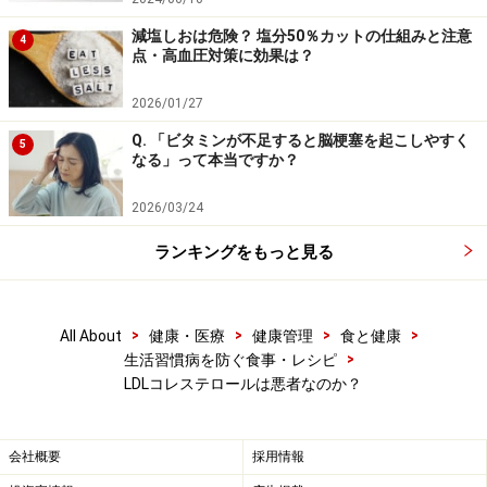
組織で余ったコレステロールを肝臓に送り返す役目で、
減塩しおは危険？ 塩分50％カットの仕組みと注意
これに積まれたコレステロールはHDLコレステロールと
4
点・高血圧対策に効果は？
呼ばれます。
2026/01/27
LDLコレステロールは血液中にコレステロールが増えす
Q. 「ビタミンが不足すると脳梗塞を起こしやすく
5
ぎると動脈硬化の原因となると考えられていたので、俗
なる」って本当ですか？
に「悪玉コレステロール」と呼ばれ、HDLコレステロー
2026/03/24
ルは掃除役となるので「善玉コレステロール」と呼ばれ
ていますが、医学用語ではありません。
ランキングをもっと見る
>
>
>
>
All About
健康・医療
健康管理
食と健康
定期的にコレステロール値をチェック
>
生活習慣病を防ぐ食事・レシピ
LDLコレステロールは悪者なのか？
血液中にある脂質のうち、LDLコレステロール値が
140mg/dL以上、中性脂肪値が150mg/dL、HDLコレステ
ロール値が40mg/dl未満のいずれかに該当すると、脂質
会社概要
採用情報
異常症(日本動脈硬化学会基準)です。これはあくまでス