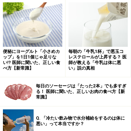
コレステロールは体内で合成できる脂質で、12～
13mg/kg体重/日(体重50kgの人で600～650mg/日)生産さ
れています。摂取されたコレステロールの40～60%が吸
収されますが、個人差が大きいとみられています。
食事から摂取されたコレステロールは、体内でつくられ
るコレステロールの1/3～1/7に過ぎません。成人女性で
便秘にヨーグルト「小さめカ
毎朝の「牛乳1杯」で悪玉コ
ップ」を1日1個じゃ足りな
レステロールが上昇する？ 医
600mg未満が目安といわれています。
い!? 医師に聞いた、正しい食
師が教える「牛乳は体に悪
べ方【新常識】
い」説の真相
体内でつくられるコレステロールは、食事からの摂取量
が多ければ、体内で合成される量が減らされるように、
毎日のソーセージは「たった2本」でも多すぎ
うまくバランスをとっています。
る！ 医師に聞いた、正しいお肉の食べ方【新
常識】
コレステロールを体の必要な部分に届けるためには血液
にのせなければなりませんが、脂質は溶けにくいため、
Q. 「冷たい飲み物で水分補給をするのは体に
悪い」って本当ですか？
リン脂質やタンパク質で包むことで親水性の「リポ蛋