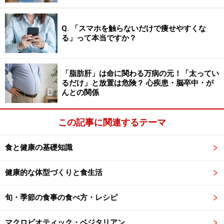
白」をつくり、血液にのって運びます。
Q. 「スマホを触らないだけで痩せやすくな
る」って本当ですか？
コレステロールの悪玉と善玉
リポ蛋白は、次のように比重の重さやリポ蛋白の合成・
「脂肪肝」は命に関わる万病の元！「太ってい
代謝からみて、5つに分かれます。
るだけ」と放置は危険？ 心疾患・脳卒中・が
んとの関係
■リポタンパク質の種類と働き
この記事に関連するテーマ
カイロミクロン・・・中性脂肪が約80～90%。残り
はコレステロールとリン脂質。
食と健康の基礎知識
超低密度リポ蛋白(VLDL)・・・中性脂肪が55%、コ
レステロールとリン脂質つはそれぞれ約20%。食事
健康的な体型づくりと食生活
から肝臓で合成され血液中に分泌され、中性脂肪が
旬・季節の食事の食べ方・レシピ
分解されてIDL、LDLへと変化する。
中間密度リポ蛋白(IDL)・・・中性脂肪が約40%、コ
マクロビオティック・ベジタリアン