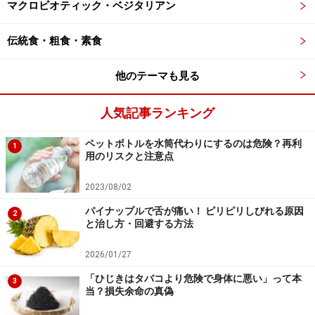
マクロビオティック・ベジタリアン
伝統食・粗食・素食
他のテーマも見る
人気記事ランキング
ペットボトルを水筒代わりにするのは危険？再利
1
用のリスクと注意点
2023/08/02
パイナップルで舌が痛い！ ピリピリしびれる原因
2
と治し方・回避する方法
2026/01/27
「ひじきはタバコより危険で身体に悪い」って本
3
当？損失余命の真偽