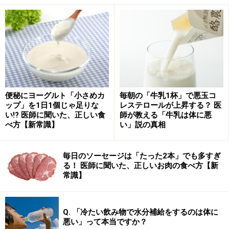
しかし、「食品添加物の発がん性」については、正確な
知識を持って、正しく理解することが大切です。「具体
的にどのような添加物が、どれくらいの量使われている
のか」を正確に理解した上で心配している人は、実はあ
まりいないのではないでしょうか？
便秘にヨーグルト「小さめカ
毎朝の「牛乳1杯」で悪玉コ
ップ」を1日1個じゃ足りな
レステロールが上昇する？ 医
あまり知られていないかもしれませんが、日本には、食
い!? 医師に聞いた、正しい食
師が教える「牛乳は体に悪
品添加物に関する非常に厳しい基準があります。実験用
べ方【新常識】
い」説の真相
の動物に対して「全く害のなかった量」から、さらに
「100倍以上の安全率」を見込み、人間が一生食べ続け
毎日のソーセージは「たった2本」でも多すぎ
る！ 医師に聞いた、正しいお肉の食べ方【新
ても安全だと確信できる量を算出した上で、その量を超
常識】
えない範囲での使用を認めています。そのため、日本国
内で市販されている食品は、このルールに則ったものだ
けです。特定の食品を常識的には考えにくい量で毎食食
Q. 「冷たい飲み物で水分補給をするのは体に
悪い」って本当ですか？
べるのは、栄養面からも問題がありますが、常識的な範