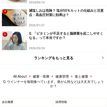
2024/06/10
減塩しおは危険？ 塩分50％カットの仕組みと注意
4
点・高血圧対策に効果は？
2026/01/27
Q. 「ビタミンが不足すると脳梗塞を起こしやすく
5
なる」って本当ですか？
2026/03/24
ランキングをもっと見る
>
>
>
>
All About
健康・医療
健康管理
食と健康
Q. ウインナーを毎朝食べています。発がん性などは大丈夫でしょう
か？
会社概要
採用情報