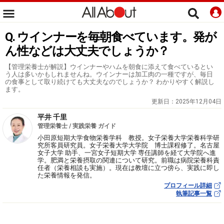
Q. ウインナーを毎朝食べています。発が
ん性などは大丈夫でしょうか？
【管理栄養士が解説】ウインナーやハムを朝食に添えて食べているとい
う人は多いかもしれませんね。ウインナーは加工肉の一種ですが、毎日
の食事として取り続けても大丈夫なのでしょうか？ わかりやすく解説し
ます。
更新日：
2025年12月04日
平井 千里
管理栄養士 / 実践栄養 ガイド
小田原短期大学食物栄養学科 教授。女子栄養大学栄養科学研
究所客員研究員。女子栄養大学大学院 博士課程修了。名古屋
女子大学 助手、一宮女子短期大学 専任講師を経て大学院へ進
学。肥満と栄養摂取の関連について研究。前職は病院栄養科責
任者（栄養相談も実施）。現在は教壇に立つ傍ら、実践に即し
た栄養情報を発信。
プロフィール詳細
執筆記事一覧