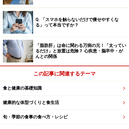
囲で食べる分には危険はありません。手軽でおいしい食
品なのですから、普通に安心して食べて大丈夫です。
Q. 「スマホを触らないだけで痩せやすくな
る」って本当ですか？
さらに詳しく知りたい方は、『
加工肉は体に悪い？「ハ
ムは発がん性がある」は本当か
』をご覧ください。
「脂肪肝」は命に関わる万病の元！「太ってい
※記事内容は執筆時点のものです。最新の内容をご確認くださ
るだけ」と放置は危険？ 心疾患・脳卒中・が
い。
んとの関係
※当サイトにおける医師・医療従事者等による情報の提供は、診
断・治療行為ではありません。診断・治療を必要とする方は、適
切な医療機関での受診をおすすめいたします。記事内容は執筆者
この記事に関連するテーマ
個人の見解によるものであり、全ての方への有効性を保証するも
のではありません。当サイトで提供する情報に基づいて被ったい
かなる損害についても、当社、各ガイド、その他当社と契約した
食と健康の基礎知識
情報提供者は一切の責任を負いかねます。
免責事項
健康的な体型づくりと食生活
旬・季節の食事の食べ方・レシピ