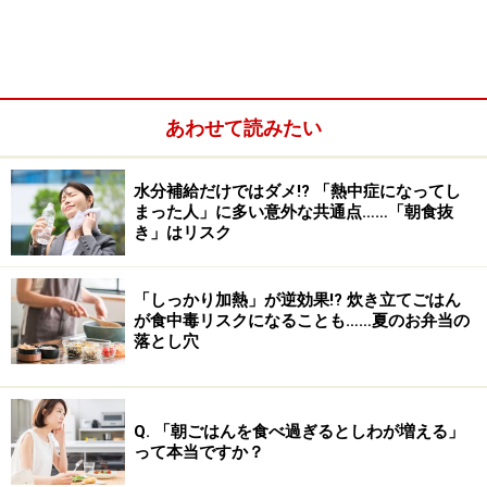
あわせて読みたい
水分補給だけではダメ!? 「熱中症になってし
まった人」に多い意外な共通点……「朝食抜
もしそうでしたら、まったく心配はいりません。過剰に
き」はリスク
心配する方が体に毒です。
「しっかり加熱」が逆効果!? 炊き立てごはん
が食中毒リスクになることも……夏のお弁当の
そもそも加工肉が体に悪いという説ですが、これは加工
落とし穴
肉を作る時に使われる「亜硝酸ナトリウム」や「硝酸カ
リウム」などの食品添加物によるものだと思います。こ
れらの食品添加物には、確かに発がん性があります。そ
Q. 「朝ごはんを食べ過ぎるとしわが増える」
のため、これらを使って作った加工肉も危険だ、という
って本当ですか？
説が一般的に広まったのでしょう。