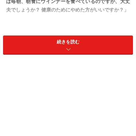
は毎朝、朝食にウインナーを食べているのですが、大丈
夫でしょうか？ 健康のためにやめた方がいいですか？」
A. 「食品添加物＝危険」ではありません！
続きを読む
常識的な量なら心配無用です
質問者の方は「毎朝ウインナーを食べている」とのこと
ですが、「毎朝ウインナーだけを大量に食べ続ている」
といった極端なケースではなく、トーストやサラダに添
えて2本程度を食べている、という理解でよいでしょう
か？