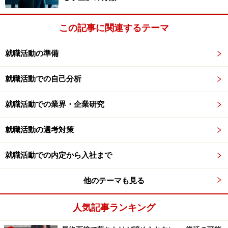
この記事に関連するテーマ
以上である。さて、ざっと読んでみて、みなさんどう思
就職活動の準備
っただろうか。
就職活動での自己分析
「夢を見つけるきっかけって、意外と
たまたま
なん
だ！」
就職活動での業界・企業研究
「夢を叶える力も、
そんなに凄いことしてるわけじゃな
い
んだ！」
就職活動の選考対策
就職活動での内定から入社まで
こう思わなかっただろうか。一緒に考えてみよう！
他のテーマも見る
※次のページで、
「夢を見つけたきっかけ」は、意外に
意図的に作り出している！
ことを学ぶ！
人気記事ランキング
※記事内容は執筆時点のものです。最新の内容をご確認くださ