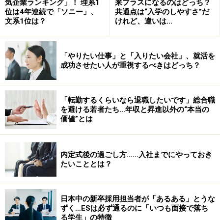
気企業ランキング」！ 理系1
来プラスになるのはどっち？
位は4年連続で「ソニー」、
共通点は“入学のしやすさ”だ
【きっかけ】とんび、義兄の言葉
文系1位は？
けれど、違いは…
【叶えた力】※記述なし
似顔絵作家
「やりたい仕事」と「入りたい会社」、就活を
【きっかけ】小学校で描いた絵が入選、路上で似顔
成功させたい人が重視するべきはどっち？
絵を描いた時のお客様の笑顔、先輩からのお誘い
【叶えた力】野球部で学んだ持続力、路上似顔絵書
きで学んだコミュニケーション力
「転勤するくらいなら退職したいです」総合職
を避ける若者たち…年収と昇進以外の“本当の
医師
価値”とは
【きっかけ】目の前の交通事故、恩師のアドバイス
「悩んだ時はしんどい方を選べ」
内定式後の過ごし方……入社までにやっておき
【叶えた力】※記述なし
たいこととは？
ダンサー
【きっかけ】学園祭の舞台、師匠との出会い、ニュ
ーヨーク
日本中の新卒採用担当者が「あるある」とうな
ずく…ESは必ず通るのに「いつも面接で落ち
【叶えた力】ダンサーの修業で学んだ自己効力感
る学生」の特徴