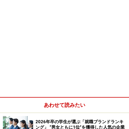
新幹線車掌
【きっかけ】児童会長、キャプテン、JR東海の方と
話したこと
【叶えた力】野球部の選手からマネージャーへ転
身。そこで学んだ持続力
看護師
【きっかけ】阪神大震災、看護師不足のニュース
【叶えた力】バイト三昧で学んだコミュニケーショ
ン力
茶園園主
【きっかけ】農業技術衛生研究所、岡倉天心「茶の
本」
あわせて読みたい
【叶えた力】※記述なし
牛乳屋
2026年卒の学生が選ぶ「就職ブランドランキ
【きっかけ】牛乳屋の次女、ニュージーランド留
ング」 “男女ともに1位”を獲得した人気の企業