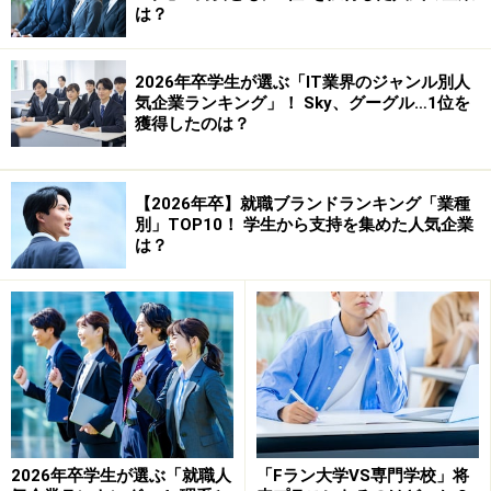
学、セミナー
は？
【叶えた力】人を笑わせることで学んだホスピタリ
ティ
2026年卒学生が選ぶ「IT業界のジャンル別人
気企業ランキング」！ Sky、グーグル…1位を
主婦
獲得したのは？
【きっかけ】父の交通事故、母入院、出産
【叶えた力】家族の団結で学んだチームワーク、責
任感
【2026年卒】就職ブランドランキング「業種
別」TOP10！ 学生から支持を集めた人気企業
美容師
は？
【きっかけ】コム・デ・ギャルソン、行きつけの美
容院
【叶えた力】※記述なし
ホスト
【きっかけ】それまでの生活と極端に違うことがし
たい
【叶えた力】ラグビーで学んだストレス耐性
2026年卒学生が選ぶ「就職人
「Fラン大学VS専門学校」将
パイロット