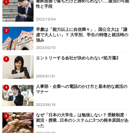
最終面接で落ちたけど諦められない……復活の可能
い。
1
性と手段
2022/10/04
次のページへ
1
/
3
早慶は「能力以上に自信満々」、国公立大は「謙
2
虚で大人しい」？ 大学別、学生の特徴と就活時の
強み
2023/03/10
エントリーする会社が決められない!処方箋2
3
2009/01/31
人事部・企業への電話のかけ方と基本的な就活の
4
マナー
2023/06/18
なぜ「日本の大学生」は勉強しない？ 受験制度・
5
就活・授業…日本のシステムに3つの根本原因があ
った