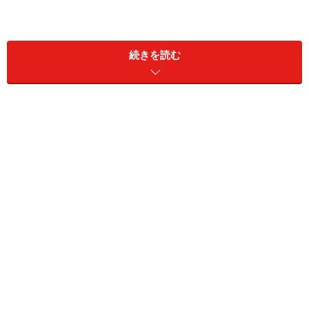
続きを読む
「在宅」といえども、奥様が仕事を始めれば「共働き」
となります。以下の3つのポイントで、奥様との価値観
を共有しましょう。
1）職種と仕事の内容
2）収入見込みと経費、責任
3）家族（自分）に負担して欲しい家事
悪徳内職商法に騙されていないか
まずは、奥様から在宅で始める仕事の具体的な内容を聞
いてみましょう。誰から依頼を受けての仕事なのかも確