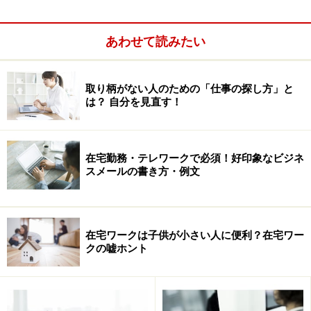
認した方が良いでしょう。
本来、在宅ワークというのは、在宅でインターネット環
あわせて読みたい
境を上手く利用しながら仕事をするワークスタイルのこ
とです。デザイナーや、SE、ライターなどフリーで仕事
取り柄がない人のための「仕事の探し方」と
をしている方は在宅ワークのカテゴリに入ります
は？ 自分を見直す！
（SOHOとも呼びます）。
在宅勤務・テレワークで必須！好印象なビジネ
スメールの書き方・例文
在宅ワークは子供が小さい人に便利？在宅ワー
クの嘘ホント