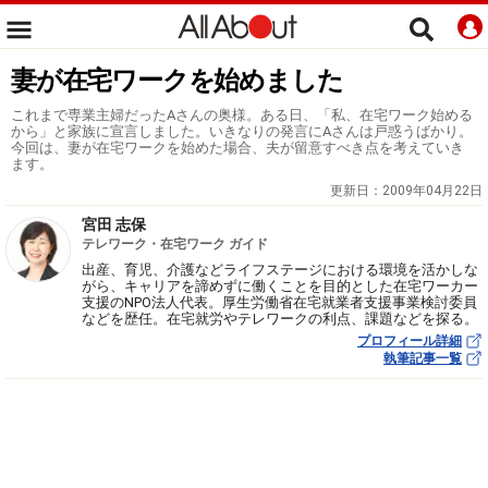
妻が在宅ワークを始めました
これまで専業主婦だったAさんの奥様。ある日、「私、在宅ワーク始める
から」と家族に宣言しました。いきなりの発言にAさんは戸惑うばかり。
今回は、妻が在宅ワークを始めた場合、夫が留意すべき点を考えていき
ます。
更新日：
2009年04月22日
宮田 志保
テレワーク・在宅ワーク ガイド
出産、育児、介護などライフステージにおける環境を活かしな
がら、キャリアを諦めずに働くことを目的とした在宅ワーカー
支援のNPO法人代表。厚生労働省在宅就業者支援事業検討委員
などを歴任。在宅就労やテレワークの利点、課題などを探る。
プロフィール詳細
執筆記事一覧