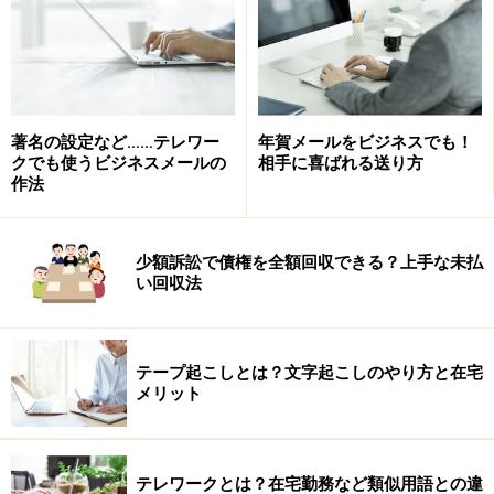
しかし、一部の企業が「在宅ワーク」を宣伝文句とし
て、教材などを売る悪徳内職商法がはびこっているのも
事実です。
著名の設定など……テレワー
年賀メールをビジネスでも！
クでも使うビジネスメールの
相手に喜ばれる送り方
作法
また、非常に安価な値段で発注を行なったり、納品物に
文句をつけ支払いを行なわない悪徳な企業もいます。ビ
ジネスの先輩として、ぜひ奥様の「取引先」を確認して
少額訴訟で債権を全額回収できる？上手な未払
ください。
い回収法
そこで、登録料の請求や教材を購入させられているので
あれば、すぐに消費者センターに相談させましょう。
テープ起こしとは？文字起こしのやり方と在宅
メリット
次ページ →
奥様に個人事業主の自覚はありますか？
テレワークとは？在宅勤務など類似用語との違
※記事内容は執筆時点のものです。最新の内容をご確認くださ