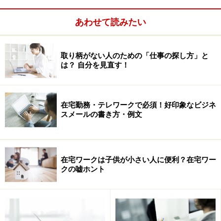
を行います。1については、応募メールの時点では仕事
の内容についての詳細がわからない場合もあるのです
あわせて読みたい
が、きちんとした会社は、内容についても丁寧に書かれ
ていることが多いのです。なので、全く内容がない会社
取り柄がない人のための「仕事の探し方」と
には気をつけた方が良いかもしれません。
は？ 自分を見直す！
在宅勤務・テレワークで必須！好印象なビジネ
スメールの書き方・例文
在宅ワークは子供が小さい人に便利？在宅ワー
クの嘘ホント