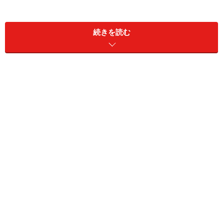
続きを読む
相手を選んで応募する
いきなりですが、応募メールを出す際のポイントをお話
すると、
1．仕事内容についてメールを熟読する（条件の確認）
2．相手企業についてホームページで調べる（相手の確
認）
3．自分と関連性のあることがないか調べる（自分の確
認）