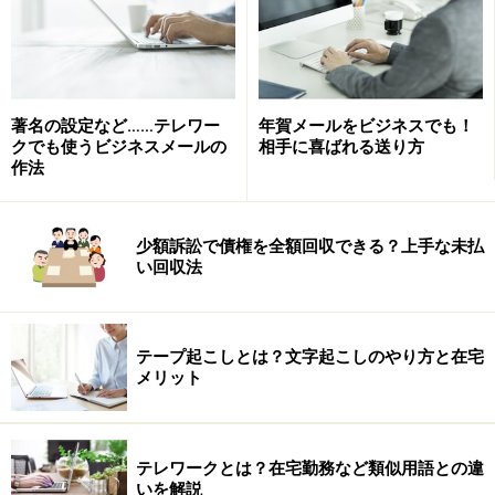
2ですが、始めて名前を聞く企業であれば、必ず検索サ
イトで調べています。企業名ででなくても、会社の住所
や、いただいたメールアドレスなどからもホームページ
著名の設定など……テレワー
年賀メールをビジネスでも！
や関連ページに飛ぶことができますよね。悪徳業者であ
クでも使うビジネスメールの
相手に喜ばれる送り方
れば、この時点でわかる確率が高いです。
作法
3については、これは自分自身がその企業が欲しがって
少額訴訟で債権を全額回収できる？上手な未払
いる人材であるかどうかを冷静に判断します。例えば、
い回収法
同じライターの募集でも、「料理」について書ける人を
探しているのに、普段の家事程度しかやってない私には
難しいと思います。それよりも、薬学部卒なので、メデ
テープ起こしとは？文字起こしのやり方と在宅
メリット
ィカル系の案件がある仕事に応募します。
この1、2、3を複合的に見ながら、応募メールを出すか
テレワークとは？在宅勤務など類似用語との違
出さないか決めています。
いを解説