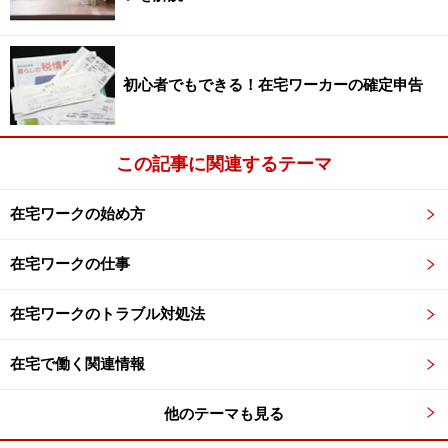
★ここがポイント！
例えば、
初心者でもできる！在宅ワーカーの確定申告
1：手料理について取材＆執筆 1500ワード
2：小さな編集プロダクション（ただし掲載される雑誌
は主婦向け有名誌）
この記事に関連するテーマ
3：薬学部卒、医療系に強い
在宅ワークの始め方
とまとめてみます。1の仕事内容を見る限りでは、採用
されるのは難しいかもしれませんが、2の雑誌が主婦向
在宅ワークの仕事
けであり内容に、3の自分が強い医療系が掲載されてい
在宅ワークのトラブル対処法
る場合は、応募メールをぜひ出してみるべきです！
在宅で働く関連情報
案件名であきらめず、深く調べてみることが大切です。
他のテーマも見る
実際に応募メールを書くコツは?