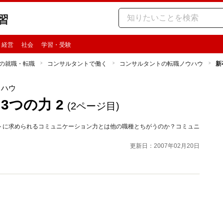
習
・経営
社会
学習・受験
の就職・転職
コンサルタントで働く
コンサルタントの転職ノウハウ
新
ウハウ
つの力 2
(2ページ目)
トに求められるコミュニケーション力とは他の職種とちがうのか？コミュニ
更新日：2007年02月20日