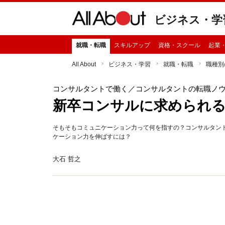
ビジネス・学
就職・転職
スキルアップ
資格・スクール
起業
All About
ビジネス・学習
就職・転職
職種別
コンサルタントで働く
／コンサルタントの転職ノ
新卒コンサルに求められる3
そもそもコミュニケーション力って何を指すの？コンサルタン
ケーション力を伸ばすには？
大石 哲之