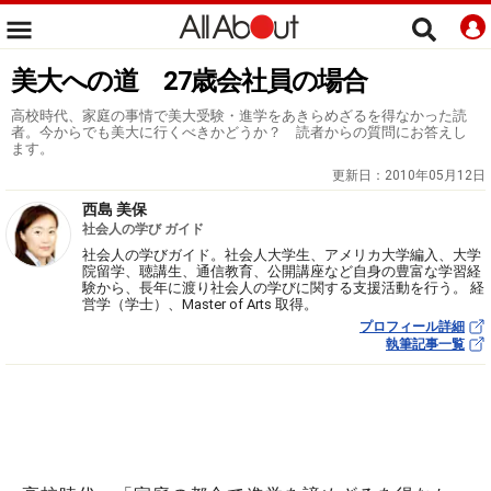
美大への道 27歳会社員の場合
高校時代、家庭の事情で美大受験・進学をあきらめざるを得なかった読
者。今からでも美大に行くべきかどうか？ 読者からの質問にお答えし
ます。
更新日：
2010年05月12日
西島 美保
社会人の学び ガイド
社会人の学びガイド。社会人大学生、アメリカ大学編入、大学
院留学、聴講生、通信教育、公開講座など自身の豊富な学習経
験から、長年に渡り社会人の学びに関する支援活動を行う。 経
営学（学士）、Master of Arts 取得。
プロフィール詳細
執筆記事一覧