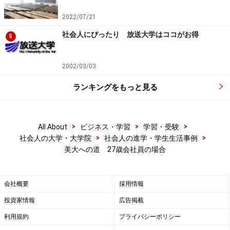
達にも恵まれ、本当に充実した学生生活をおくることが
2022/07/21
できました。当初の目標だった修士号(Master of Arts）
社会人にぴったり 放送大学はココがお得
5
も無事取得できました。
あの経験が今の私の一部となっていますし、もしあのま
2002/03/03
ま進学をせずにあきらめていたら、と思うとゾッとしま
ランキングをもっと見る
す。
>
>
>
All About
ビジネス・学習
学習・受験
>
>
社会人の大学・大学院
社会人の進学・学生生活事例
読者Aさん：「高校時代、家庭の事情で美大受験・進学
美大への道 27歳会社員の場合
をあきらめた経験があるのです。30代になって、夢を捨
てきれず再挑戦できないものかと思うようになりまし
た。」
会社概要
採用情報
投資家情報
広告掲載
メールから察すると、美大への憧れや、絵に関する基礎
利用規約
プライバシーポリシー
力への不安などがあるのでしょうか？