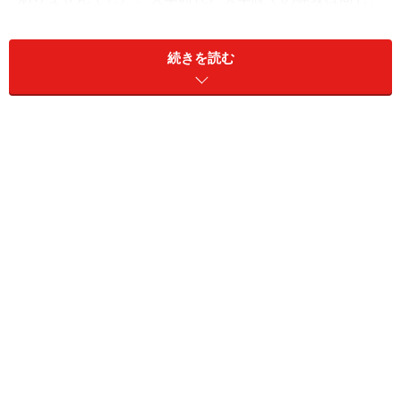
もしくは関連したものという方が多かったと思います。
続きを読む
しかし、アメリカでは、「経営学×（かける）アート」と
いう考え方が一般的です。つまり異なる学位を組み合わ
せることによって、使い方次第でいくらでも可能性が広
がります。例えばアートを「ビジネス」と捉える考え
方、または経営にアートセンスを取り入れるなど、言わ
れてみればなるほど、と思えるような組み合わせが考え
られますよね。
ここ最近で知名度が高いものと言えば、大学時代の学位
×MBAですね。
また、技術系では工学×MBAまたはMOT(Management of
Technology)なども人気が高くなってきています。
私自身、当時は経営学からアートに転向、という意識を