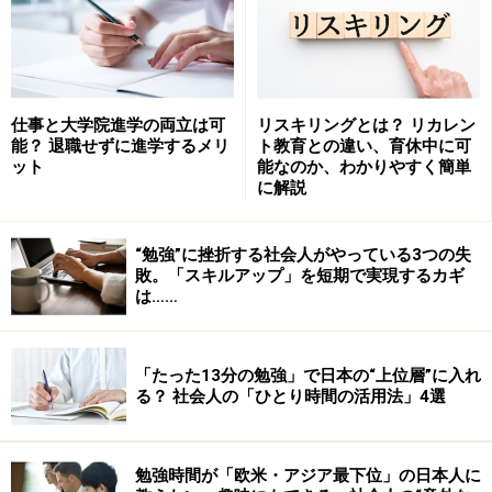
集作りを手伝ってくれる予備校を探し、約半年間通いま
した。
予備校では、デッサンの基礎、道具の扱い方などを徹底
仕事と大学院進学の両立は可
リスキリングとは？ リカレン
的にたたきこまれましたが、仕事とは全く違った世界は
能？ 退職せずに進学するメリ
ト教育との違い、育休中に可
新鮮で、とにかく楽しかったですよ。やはりプロに学ん
ット
能なのか、わかりやすく簡単
に解説
だおかげで、効率よく受験準備を進めていけました。費
用は授業料が7万円で、それ以外に材料費が多少かかり
ました。
“勉強”に挫折する社会人がやっている3つの失
敗。「スキルアップ」を短期で実現するカギ
は……
美術史等は、美大進学後に授業で学びました。受験には
全く関係なかったので特に気にしませんでした。
「たった13分の勉強」で日本の“上位層”に入れ
る？ 社会人の「ひとり時間の活用法」4選
英語は月に1～2回、大学時代の先生にみてもらい、基本
的には独学でした。
幸い仕事で英語を使っていたせいもあり、留学準備は全
勉強時間が「欧米・アジア最下位」の日本人に