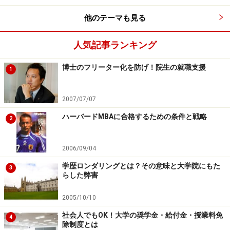
した。
他のテーマも見る
アメリカの大学院に留学したい
修士号が欲しい
人気記事ランキング
自分の好きなことを徹底的に勉強したい
博士のフリーター化を防げ！院生の就職支援
1
留学にあたっては、退職がからむこともあり、とても悩
2007/07/07
みました。でも、今となってみれば、自分の欲求にまっ
ハーバードMBAに合格するための条件と戦略
2
すぐ向きあえたことに大きな意味を見出しています。
「あの決断のおかげで今の自分がある」と自信を持って
2006/09/04
言えるからです。また、自分の欲求を抑えこんで生きて
学歴ロンダリングとは？その意味と大学院にもた
いくことに対する後ろめたさと不安は耐えがたいもので
3
らした弊害
した。
2005/10/10
私は美大進学後、すぐに美術系大学院に再進学しました
社会人でもOK！大学の奨学金・給付金・授業料免
4
除制度とは
が、教授陣はすばらしく、質の高い授業に満足。また友