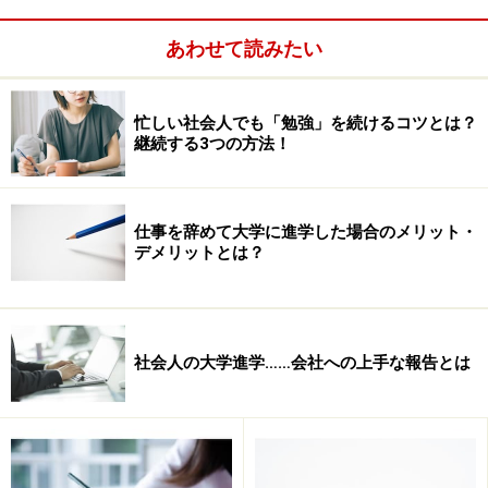
持っていましたが、今では経営学もアートも私にとって
あわせて読みたい
大切な知識となっています。
忙しい社会人でも「勉強」を続けるコツとは？
継続する3つの方法！
読者Aさん：「美大に進学するため予備校に通ったとあ
りますが、その際はデッサンや実技の勉強もあったので
しょうか？それとも、美術史や美術概論などの勉強をさ
仕事を辞めて大学に進学した場合のメリット・
れたのでしょうか？」
デメリットとは？
絵が趣味の父親に影響されて育ったものの、自分の絵の
技術にはあまり自信がありませんでした。
社会人の大学進学……会社への上手な報告とは
アメリカの美術大学では、ポートフォリオと呼ばれる作
品集をスライドの形にして提出するのが一般的です。何
から手をつけていいのかさえ、さっぱり分からず、作品