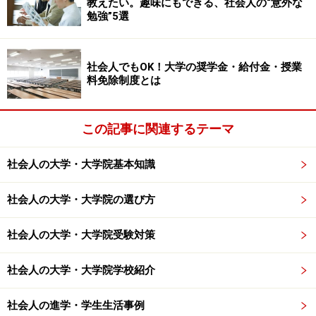
教えたい。趣味にもできる、社会人の“意外な
て自分でやりました。専門業者に依頼すると、50万円～
勉強”5選
かかるので、かなり節約できました。
社会人でもOK！大学の奨学金・給付金・授業
料免除制度とは
読者Aさん：「本気で芸術を目指すなら、必ずしも美大
に行かなくても専門学校等でも出来ると思いつつ、やっ
この記事に関連するテーマ
ぱり悩んでいます。」
社会人の大学・大学院基本知識
大学と専門学校の大きな違いは、「学位」です。あとは
社会人の大学・大学院の選び方
自分が大学及び専門学校の各カリキュラムに納得出来る
か（お金と時間を費やす価値があると認められるか）だ
社会人の大学・大学院受験対策
と思います。
社会人の大学・大学院学校紹介
私の場合は、下記の理由により美大（院）進学を決めま
社会人の進学・学生生活事例