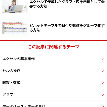
エクセルで作成したグラフ・図を画像として保
で、スライサーを作成したい項目名にチェックを付けて
存する方法
「OK」ボタンをクリックします。ここでは、ピボットテ
ーブルの各フィールドに設定されている、「支店」「商
品名」「得意先名」の3つの項目名にチェックを付けて
ピボットテーブルで日付や数値をグループ化す
る方法
います。
この記事に関連するテーマ
スライサーを作成したい項目にチェックを付ける
エクセルの基本操作
スライサーが作成されました。このように、スライサー
セルの操作
は、ピボットテーブルで操作したい項目名ごとに作成し
ます。
関数・数式
グラフ
ピボットテーブルのデータを絞り込む操作
が簡単になった
データベース・データ集計