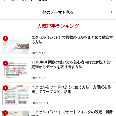
まず、データを絞り込む操作を比較してみましょう。こ
他のテーマも見る
こでは、「支店」で「東京」と「大阪」のデータだけに
絞り込みます。
人気記事ランキング
エクセル（Excel）で複数のセルをまとめて結合す
1
る方法！
東京と大阪のデータに絞り込む
2024/11/05
ピボットテーブルで操作を行う場合、「支店」が配置さ
VLOOKUP関数の使い方を初心者向けに解説！ 指
2
定列からデータを取り出す方法
れたフィールドの「▼」ボタンをクリックして、メニュ
ーをいちいち表示してから絞り込む項目名を選択する必
2023/08/03
要があります。さらに、項目名を選択する操作も、絞り
エクセルをワードのように使う方法！方眼紙を作
3
込む対象ではない「名古屋」のチェックを外すか、「す
成してワープロ的に活用
べて表示」のチェックを外してから「東京」と「大阪」
2022/05/31
にチェックを付ける、という煩雑な操作が必要です。
エクセル（Excel）でオートフィルタの設定・解除
4