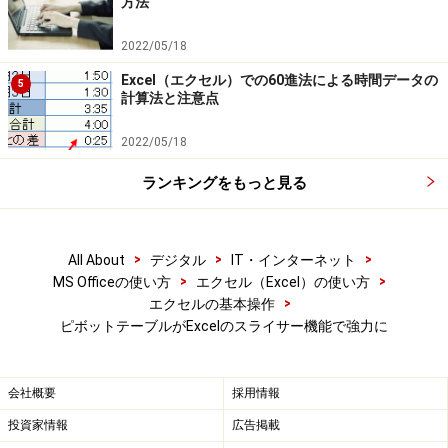
方法
ピボットテーブルでデータを絞り込む場合
2022/05/18
Excel（エクセル）での60進法による時間データの
5
計算法と注意点
この作業をスライサーで行ってみます。「支店」スライ
サーで「大阪」と「東京」をクリックします。2つめの
2022/05/18
項目名は「Shift」キーを押しながらクリックしてくださ
ランキングをもっと見る
い。
>
>
>
All About
デジタル
IT・インターネット
>
>
MS Officeの使い方
エクセル（Excel）の使い方
>
エクセルの基本操作
スライサーでデータを絞り込む場合
ピボットテーブルがExcelのスライサー機能で強力に
※離れた位置にある項目をクリックする場合は、「Ctrl」キー
を押しながらクリックしてください。
会社概要
採用情報
投資家情報
広告掲載