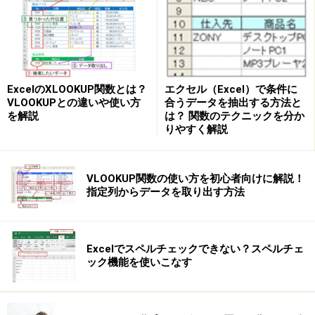
エクセル（Excel）で条件に
ExcelのXLOOKUP関数とは？
「スライサー」ボタンをクリック
合うデータを抽出する方法と
VLOOKUPとの違いや使い方
は？ 関数のテクニックを分か
を解説
りやすく解説
Excel2016では、「ピボットテーブルツール」の「分
析」をクリックし、「スライサーの挿入」を選択しま
VLOOKUP関数の使い方を初心者向けに解説！
す。
指定列からデータを取り出す方法
Excel2016での操作画面
Excelでスペルチェックできない？スペルチェ
ック機能を使いこなす
表示された「スライサーの挿入」ダイアログボックス