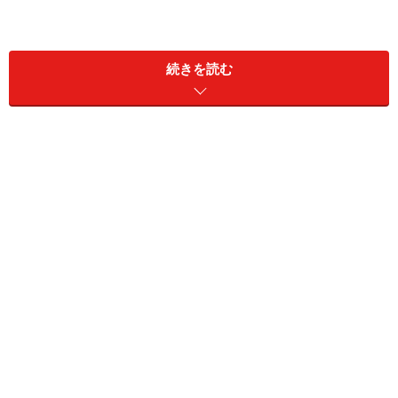
続きを読む
スライサーの使い方
ピボットテーブルのデータを絞り込む操作が簡単に
なった
フィールドの絞り込み状況がひと目で確認できる
複数のスライサーは連動して機能する
スライサーの条件をクリアするには
スライサーを介してフィールドにない項目でデータ
を絞り込む
スライサー機能が使えないときはココをチェック！