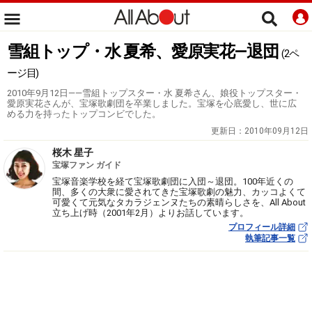
雪組トップ・水 夏希、愛原実花―退団
(2ペ
ージ目)
2010年9月12日――雪組トップスター・水 夏希さん、娘役トップスター・
愛原実花さんが、宝塚歌劇団を卒業しました。宝塚を心底愛し、世に広
める力を持ったトップコンビでした。
更新日：
2010年09月12日
桜木 星子
宝塚ファン ガイド
宝塚音楽学校を経て宝塚歌劇団に入団～退団。100年近くの
間、多くの大衆に愛されてきた宝塚歌劇の魅力、カッコよくて
可愛くて元気なタカラジェンヌたちの素晴らしさを、All About
立ち上げ時（2001年2月）よりお話しています。
プロフィール詳細
執筆記事一覧