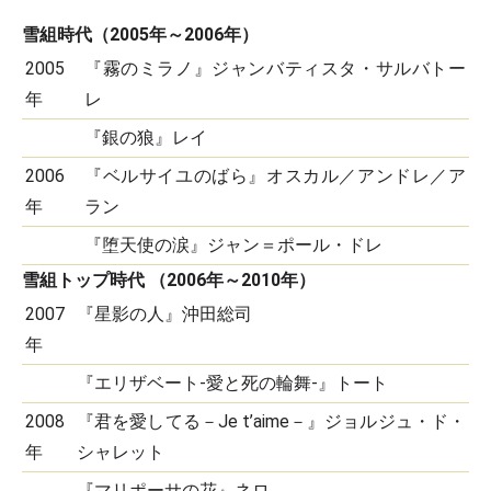
雪組時代（2005年～2006年）
2005
『霧のミラノ』ジャンバティスタ・サルバトー
年
レ
『銀の狼』レイ
2006
『ベルサイユのばら』オスカル／アンドレ／ア
年
ラン
『堕天使の涙』ジャン＝ポール・ドレ
雪組トップ時代 （2006年～2010年）
2007
『星影の人』沖田総司
年
『エリザベート-愛と死の輪舞-』トート
2008
『君を愛してる－Je t’aime－』ジョルジュ・ド・
年
シャレット
『マリポーサの花』ネロ