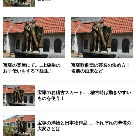
宝塚の楽屋にて……上級生の
宝塚歌劇団の芸名の決め方！
お手伝いをする下級生！
名前の由来など
宝塚のお稽古スカート……稽古時は動きやすい
ものを使う！
宝塚の洋物と日本物作品……それぞれの準備の
大変さとは