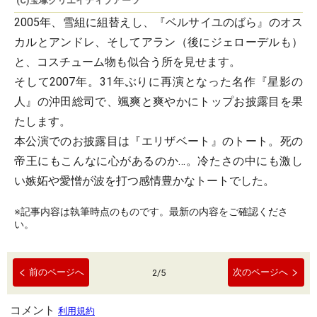
(C)宝塚クリエイティブアーツ
2005年、雪組に組替えし、『ベルサイユのばら』のオス
カルとアンドレ、そしてアラン（後にジェローデルも）
と、コスチューム物も似合う所を見せます。
そして2007年。31年ぶりに再演となった名作『星影の
人』の沖田総司で、颯爽と爽やかにトップお披露目を果
たします。
本公演でのお披露目は『エリザベート』のトート。死の
帝王にもこんなに心があるのか…。冷たさの中にも激し
い嫉妬や愛憎が波を打つ感情豊かなトートでした。
※記事内容は執筆時点のものです。最新の内容をご確認くださ
い。
前のページへ
次のページへ
2
/
5