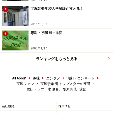
2025/01/10
宝塚音楽学校入学試験が変わる！
4
2016/03/30
専科・初風 緑―退団
5
2005/11/14
ランキングをもっと見る
>
>
>
>
All About
趣味
エンタメ
演劇・コンサート
>
>
宝塚ファン
宝塚歌劇団 トップスターの変遷
雪組トップ・水 夏希、愛原実花―退団
会社概要
採用情報