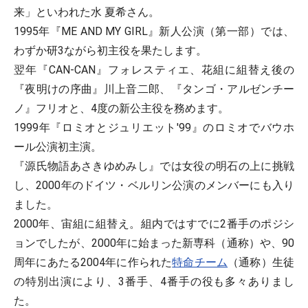
来」といわれた水 夏希さん。
1995年『ME AND MY GIRL』新人公演（第一部）では、
わずか研3ながら初主役を果たします。
翌年『CAN-CAN』フォレスティエ、花組に組替え後の
『夜明けの序曲』川上音二郎、『タンゴ・アルゼンチー
ノ』フリオと、4度の新公主役を務めます。
1999年『ロミオとジュリエット'99』のロミオでバウホ
ール公演初主演。
『源氏物語あさきゆめみし』では女役の明石の上に挑戦
し、2000年のドイツ・ベルリン公演のメンバーにも入り
ました。
2000年、宙組に組替え。組内ではすでに2番手のポジシ
ョンでしたが、2000年に始まった新専科（通称）や、90
周年にあたる2004年に作られた
特命チーム
（通称）生徒
の特別出演により、3番手、4番手の役も多々ありまし
た。