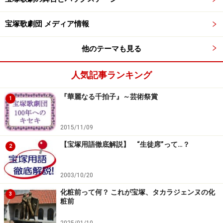
宝塚歌劇団 メディア情報
他のテーマも見る
人気記事ランキング
『華麗なる千拍子』～芸術祭賞
1
2015/11/09
【宝塚用語徹底解説】 “生徒席”って…？
2
2003/10/20
化粧前って何？ これが宝塚、タカラジェンヌの化
3
粧前