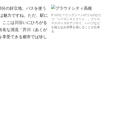
8分の好立地。バスを使う
のは魅力ですね。ただ、駅に
5つのヒーリングシーンのうちのひと
つ「シーズンストリート」。クリス
、ここは川沿いにひろがる
マスローズやアジサイ、ハーブなど
を植え込み四季を感じることが出来
有名な清流「芥川（あくが
る
を享受できる都市では珍し