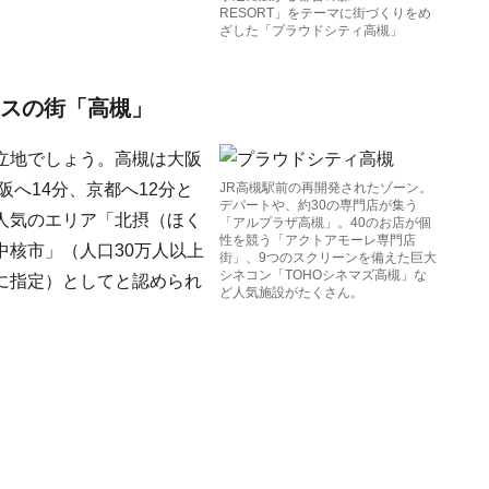
RESORT」をテーマに街づくりをめ
ざした「プラウドシティ高槻」
セスの街「高槻」
立地でしょう。高槻は大阪
へ14分、京都へ12分と
JR高槻駅前の再開発されたゾーン。
デパートや、約30の専門店が集う
人気のエリア「北摂（ほく
「アルプラザ高槻」。40のお店が個
性を競う「アクトアモーレ専門店
核市」（人口30万人以上
街」、9つのスクリーンを備えた巨大
シネコン「TOHOシネマズ高槻」な
に指定）としてと認められ
ど人気施設がたくさん。