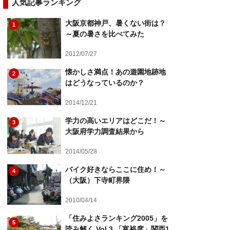
人気記事ランキング
大阪京都神戸、暑くない街は？
1
～夏の暑さを比べてみた
2012/07/27
懐かしさ満点！あの遊園地跡地
2
はどうなっているのか？
2014/12/21
学力の高いエリアはどこだ！～
3
大阪府学力調査結果から
2014/05/28
バイク好きならここに住め！～
4
（大阪）下寺町界隈
2010/04/14
「住みよさランキング2005」を
5
読み解く Vol.3 「富裕度」関西1