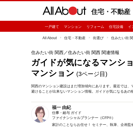
住宅・不動産
一戸建て
マンション
リフォーム
住宅設備
イ
All About
住宅・不動産
街選び
住みたい街 
住みたい街 関西
／住みたい街 関西 関連情報
ガイドが気になるマンシ
マンション
(3ページ目)
関西のマンション建設はまだ増加傾向にあります。最近では、
避けることが出来ないマンション情報。ガイドが気になるあの
福一 由紀
仕事・給与 ガイド
ファイナンシャルプランナー（CFP®）
家計のことならお任せ！ セミナー、執筆、企画監