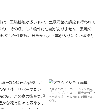
件は、工場跡地が多いもの。土壌汚染の訴訟も行われて
すね。その点、この物件は心配がありません。敷地の
う独立した住環境。外部から人・車が入りにくい構造も
、総戸数145戸の規模。こ
のが「芥川リバーフロン
入居者のコミュニケーション拠点
「コモンプレイス」。雨天時の子ど
森の街。この森の街を実現
もの遊び場など多目的に利用できる
空間。
豊かな花と樹々で四季をデ