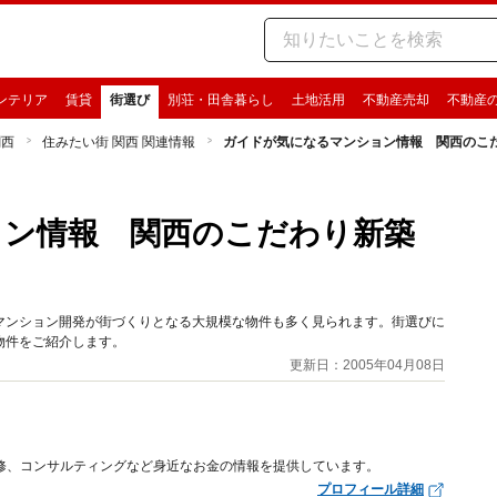
ンテリア
賃貸
街選び
別荘・田舎暮らし
土地活用
不動産売却
不動産
関西
住みたい街 関西 関連情報
ガイドが気になるマンション情報 関西のこ
ョン情報 関西のこだわり新築
マンション開発が街づくりとなる大規模な物件も多く見られます。街選びに
物件をご紹介します。
更新日：2005年04月08日
修、コンサルティングなど身近なお金の情報を提供しています。
プロフィール詳細