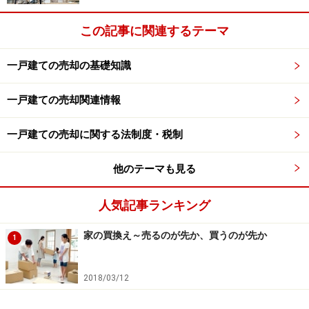
高く、とくに1981年（昭和56年）の
新耐震基準
以前の建
物（1981年５月31日以前に
建築確認
を受けたもの）の場
この記事に関連するテーマ
合に、「耐震診断は受けていません」という説明だけで
は買主になかなか納得してもらえないでしょう。
一戸建ての売却の基礎知識
一戸建ての売却関連情報
買主がその建物を取り壊して新築する予定であれば（あ
るいはそのような買主に限定して売却先を探すのであれ
一戸建ての売却に関する法制度・税制
ば）、耐震診断を受けなくてもあまり問題にはなりませ
んが、そうでない場合にはなるべく耐震診断を受けるべ
他のテーマも見る
きです。
人気記事ランキング
耐震性能を疑われる建物が診断を受けていなければ、た
家の買換え～売るのが先か、買うのが先か
とえ本当は耐震性能が十分でも、補強工事費用を想定し
1
た値引き交渉がされることになりかねません。
2018/03/12
ところが、耐震診断自体は比較的安価に受けられたり自