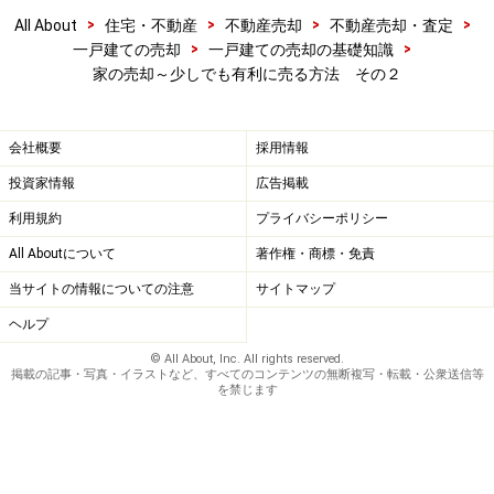
治体による助成があったりするものの、いざ耐震補強工
>
>
>
>
All About
住宅・不動産
不動産売却
不動産売却・査定
事が必要となったときにはかなりの出費を強いられるこ
>
>
一戸建ての売却
一戸建ての売却の基礎知識
とになります。「売却のために補強工事をする」という
家の売却～少しでも有利に売る方法 その２
のではその負担感も相当に大きなものでしょう。
会社概要
採用情報
本来であれば、まだ当分は自分たちが住み続ける（売却
投資家情報
広告掲載
はまだ先のこと）という段階で耐震診断を受け、必要で
利用規約
プライバシーポリシー
あれば「自分たちのために」補強工事をしておきたいも
のです。
All Aboutについて
著作権・商標・免責
当サイトの情報についての注意
サイトマップ
もし、売却直前に耐震診断を受けてその結果が悪かった
ヘルプ
ときには、補強工事をしたうえで売却をするか、補強工
© All About, Inc. All rights reserved.
掲載の記事・写真・イラストなど、すべてのコンテンツの無断複写・転載・公衆送信等
事をせずに売却価格を下げるか、あるいは補強工事をせ
を禁じます
ずにその建物を取り壊す買主に限定して契約相手を探す
かといった選択になるでしょう。