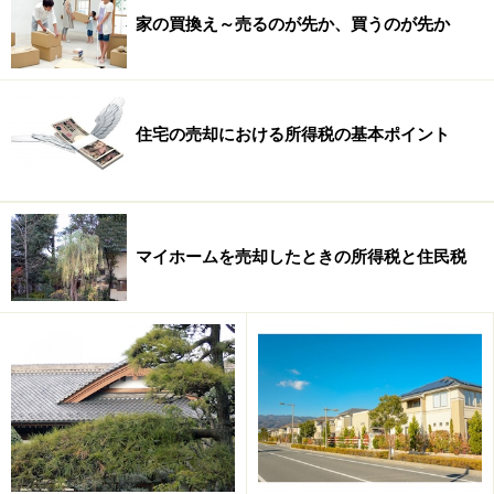
家の買換え～売るのが先か、買うのが先か
住宅の売却における所得税の基本ポイント
中古住宅の購入希望者からみたとき、いつどのようなメ
ンテナンスをしたのかが明確な住宅と、すべてがあいま
マイホームを売却したときの所得税と住民税
いな住宅があれば、前者を選びたくなるのは当然のこと
でしょう。
中古住宅の「履歴書」について、まだ一般にはあまり認
知されていないかもしれませんが、これからは次第に普
及が進んでいくだろうと考えられます。時代の流れを先
取りして、あなたの家についても過去の記録をしっかり
と整理しておいたほうが得策です。