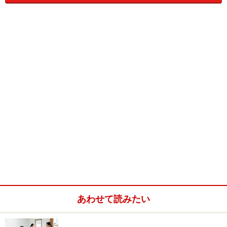
なかに「住宅履歴書の作成および保存」が規定されてい
ます。
新築されたときの各種書類だけではなく、定期点検の結
果や補修、修繕、交換などの記録を適切に保管し、中古
住宅として売却するときにはこれを開示できるようにす
るものです。
しかし、この「住宅履歴書」の必要性は長期優良住宅に
かぎったものではなく、もともとは中古住宅の流通促進
策として民間より提唱されていたものです。
あわせて読みたい