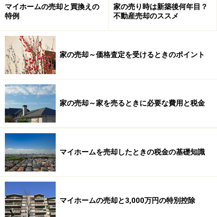
マイホームの売却と買換えの
家の売り時は新築後何年目？
特例
不動産売却のススメ
ただし、たとえば築10年超の住宅などで過去に何らメン
テナンスをしていないときに、わざわざ「何もやってま
せん」と書面で明示する必要もないでしょうが……。
家の売却～価格査定を受けるときのポイント
家の売却～家を売るときに必要な費用と税金
耐震診断は受けるべき？
宅地建物取引士
は買主に対し、耐震診断の有無および
（診断を受けた場合は）その内容を重要事項として説明
マイホームを売却したときの税金の基礎知識
しなければならないことになっています。ただし、これ
は耐震診断が義務付けられているのではなく、診断を受
けていなければ「耐震診断－無」だけで済みます。
マイホームの売却と3,000万円の特別控除
しかし、建物の耐震性能についての購入希望者の関心は