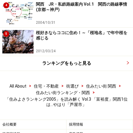
関西 JR・私鉄路線案内 Vol.1 関西の路線事情
4
(京都～神戸)
2004/10/31
桜好きならココに住め！～「桜地名」で年中桜を
5
感じる
2012/03/24
ランキングをもっと見る
>
>
>
>
All About
住宅・不動産
街選び
住みたい街 関西
>
住みたい街ランキング・関西
「住みよさランキング2005」を読み解く Vol.3 「富裕度」関西1位
は…やはり「芦屋市」
会社概要
採用情報