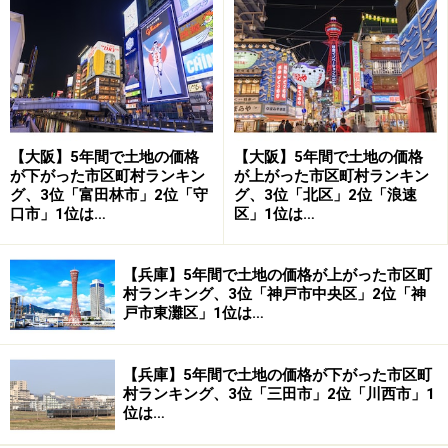
【住みよさランキング「富裕度」・関西トップ
8】
（東洋経済新報社「都市データパック2005年版」より抜
粋）
関西順位
全国順位
都市名
都道府県名
総合順位
【大阪】5年間で土地の価格
【大阪】5年間で土地の価格
（全国）
が下がった市区町村ランキン
が上がった市区町村ランキン
1位
7位
芦屋市
兵庫県
60位
グ、3位「富田林市」2位「守
グ、3位「北区」2位「浪速
口市」1位は…
区」1位は…
2位
9位
栗東市
滋賀県
1位
3位
21位
吹田市
大阪府
160位
【兵庫】5年間で土地の価格が上がった市区町
村ランキング、3位「神戸市中央区」2位「神
4位
24位
箕面市
大阪府
47位
戸市東灘区」1位は…
5位
37位
西宮市
兵庫県
113位
6位
40位
宝塚市
兵庫県
201位
【兵庫】5年間で土地の価格が下がった市区町
村ランキング、3位「三田市」2位「川西市」1
7位
44位
豊中市
大阪府
380位
位は…
8位
48位
池田市
大阪府
344位