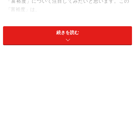
「富裕度」について注目してみたいと思います。この
「富裕度」は、
・財政力指数
・地方税収入額（人口当たり）
続きを読む
・課税対象所得（納税義務者1人当たり）
の指標をもとに、ランキングされています。
「財政力指数」とは聞き慣れない言葉ですが、要は地方
自治体の財政基盤の強弱を示す指数。行政活動に必要な
お金をどれだけ自分たちで調達できるかがわかります。
この指数をもとに地方交付税が決められており、まさに
自治体の財政力がわかるものです。また、地方税は住民
税や固定資産税、たばこ税などで、この額で自治体の地
方税収入がわかります。また課税対象所得は、給与や事
業などのの個人所得。いわゆる高所得者が多いと、これ
らの額もあがります。