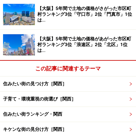
【大阪】5年間で土地の価格がさがった市区町
村ランキング3位「守口市」2位「門真市」1位
は…
大阪府4市、兵庫県3市、滋賀県1市という結果です。京
都府がランクインしていませんね。富裕度に限っていえ
【大阪】5年間で土地の価格があがった市区町
ば、阪神地区が優位といったところです。
村ランキング3位「浪速区」2位「北区」1位
は…
次のページ
では、ランクインした市の紹介をしましょ
う。
この記事に関連するテーマ
※記事内容は執筆時点のものです。最新の内容をご確認くださ
住みたい街の見つけ方［関西］
い。
子育て・環境重視の街選び［関西］
次のページへ
1
/
2
住みたい街ランキング・関西
キケンな街の見分け方［関西］