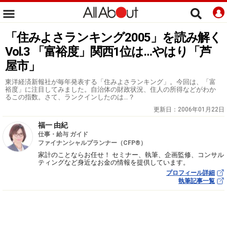
「住みよさランキング2005」を読み解く
Vol.3 「富裕度」関西1位は…やはり「芦
屋市」
東洋経済新報社が毎年発表する「住みよさランキング」。今回は、「富
裕度」に注目してみました。自治体の財政状況、住人の所得などがわか
るこの指数。さて、ランクインしたのは…？
更新日：
2006年01月22日
福一 由紀
仕事・給与 ガイド
ファイナンシャルプランナー（CFP®）
家計のことならお任せ！ セミナー、執筆、企画監修、コンサル
ティングなど身近なお金の情報を提供しています。
プロフィール詳細
執筆記事一覧