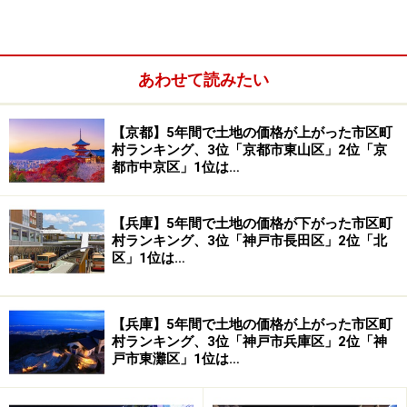
ちなみに全国1位になったのは、千葉県浦安市。浦安市
は「快適度」でも全国1位になっていましたね。総合評
あわせて読みたい
価でも8位。どの方面から見ても住みやすい街といえる
でしょう。
【京都】5年間で土地の価格が上がった市区町
村ランキング、3位「京都市東山区」2位「京
都市中京区」1位は…
関西ではやはり、芦屋市がトップ
【兵庫】5年間で土地の価格が下がった市区町
村ランキング、3位「神戸市長田区」2位「北
では、関西のほうを見てみましょう。下の表は「住みよ
区」1位は…
さランキング・富裕度」の全国トップ50から、関西のも
のを抜粋したものです。8市がランクインしています
ね。関西でのトップは兵庫県芦屋市。やはり！といった
【兵庫】5年間で土地の価格が上がった市区町
村ランキング、3位「神戸市兵庫区」2位「神
ところでしょうか？また、総合で全国トップの滋賀県栗
戸市東灘区」1位は…
東市が2位となっています。