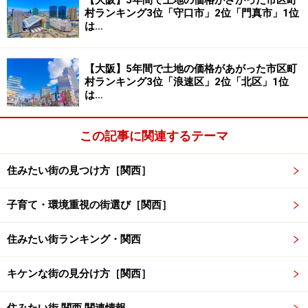
【大阪】5年間で土地の価格がさがった市区町
村ランキング3位「守口市」2位「門真市」1位
は…
【大阪】5年間で土地の価格があがった市区町
関西ベスト10のうち半分が滋賀県
村ランキング3位「浪速区」2位「北区」1位
は…
「住みよさランキング関西トップ10」を見て驚くのが、
滋賀県の多さ。栗東・長浜・守山・草津・近江八幡と半
この記事に関連するテーマ
分の5つの市がランクインしています。大阪府は大阪・
箕面の2つの市が、兵庫県は朝来・三田・芦屋の3市が入
住みたい街の見つけ方［関西］
っています。京都府、奈良県などはランクインしておら
子育て・環境重視の街選び［関西］
ず、滋賀県の多さが際立っていますね。
住みたい街ランキング・関西
3位の兵庫県朝来市は、2005年の4月に生野町・和田山
町・山東町・朝来町が合併してできた市。兵庫県のほぼ
キケンな街の見分け方［関西］
中央に位置し、瀬戸内海と日本海を結ぶ交通の要として
発展してきました。人口の割りには、大型スーパーなど