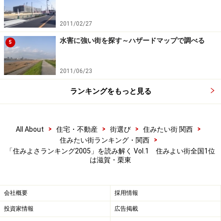
2011/02/27
水害に強い街を探す～ハザードマップで調べる
5
2011/06/23
ランキングをもっと見る
>
>
>
>
All About
住宅・不動産
街選び
住みたい街 関西
>
住みたい街ランキング・関西
「住みよさランキング2005」を読み解く Vol.1 住みよい街全国1位
は滋賀・栗東
会社概要
採用情報
投資家情報
広告掲載