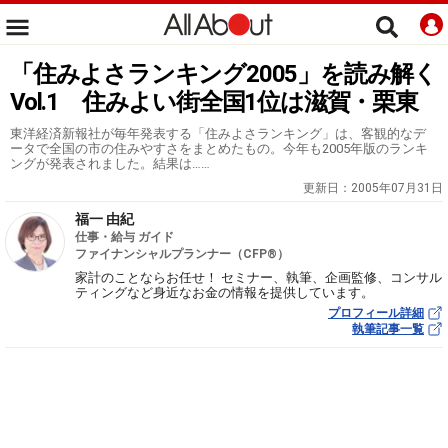
「住みよさランキング2005」を読み解く
Vol.1 住みよい街全国1位は滋賀・栗東
東洋経済新報社が毎年発表する「住みよさランキング」は、客観的なデ
ータで全国の市の住みやすさをまとめたもの。今年も2005年版のランキ
ングが発表されました。結果は……
更新日：
2005年07月31日
福一 由紀
仕事・給与 ガイド
ファイナンシャルプランナー（CFP®）
家計のことならお任せ！ セミナー、執筆、企画監修、コンサル
ティングなど身近なお金の情報を提供しています。
プロフィール詳細
執筆記事一覧