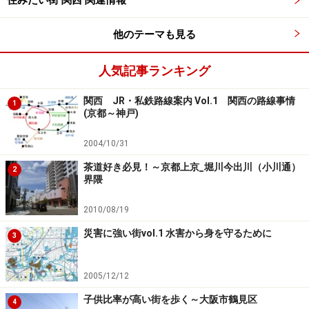
住みたい街 関西 関連情報
が整備され、利便性のよさが評価対象になったようで
他のテーマも見る
す。
人気記事ランキング
それぞれの市の評価内容を見てみましょう。大阪府の場
合、大阪市は富裕度と利便度が高く、箕面市は富裕度と
関西 JR・私鉄路線案内 Vol.1 関西の路線事情
1
快適度が上位にきています。兵庫県は三田市、芦屋市と
(京都～神戸)
もに富裕度が高く、それに加え三田市は住居度が、芦屋
2004/10/31
市は快適度が高いようです。 やはり、一番のポイント
茶道好き必見！～京都上京_堀川今出川（小川通）
は、財政力と住民の所得額の高さのようですね。
2
界隈
次のページ
では、気になる滋賀の5つの市の紹介です。
2010/08/19
災害に強い街vol.1 水害から身を守るために
3
※記事内容は執筆時点のものです。最新の内容をご確認くださ
い。
2005/12/12
次のページへ
1
/
3
子供比率が高い街を歩く～大阪市鶴見区
4