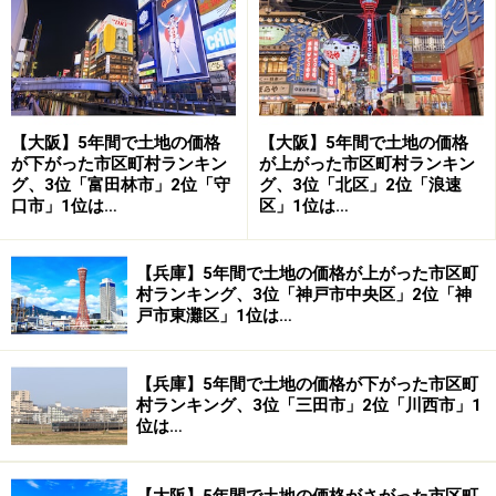
【住みよさランキング・関西トップ10】
（東洋経済新報社「都市データパック2005年版」より抜粋）
関西順位
全国順位
都市名
都道府県名
前年順位
1位
1位
栗東市
滋賀県
3位
【大阪】5年間で土地の価格
【大阪】5年間で土地の価格
2位
5位
長浜市
滋賀県
4位
が下がった市区町村ランキン
が上がった市区町村ランキン
グ、3位「富田林市」2位「守
グ、3位「北区」2位「浪速
3位
15位
朝来市
兵庫県
－
口市」1位は…
区」1位は…
4位
20位
守山市
滋賀県
26位
【兵庫】5年間で土地の価格が上がった市区町
5位
35位
大阪市
大阪府
47位
村ランキング、3位「神戸市中央区」2位「神
6位
38位
三田市
兵庫県
36位
戸市東灘区」1位は…
7位
47位
箕面市
大阪府
83位
【兵庫】5年間で土地の価格が下がった市区町
8位
50位
草津市
滋賀県
57位
村ランキング、3位「三田市」2位「川西市」1
位は…
9位
60位
芦屋市
兵庫県
24位
10位
69位
近江八幡市
滋賀県
121位