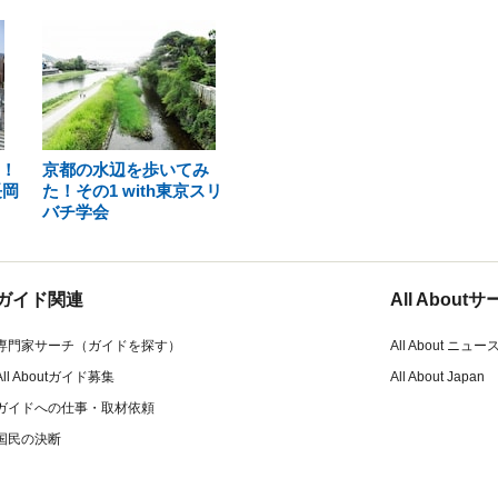
”！
京都の水辺を歩いてみ
長岡
た！その1 with東京スリ
バチ学会
ガイド関連
All Abou
専門家サーチ（ガイドを探す）
All About ニュー
All Aboutガイド募集
All About Japan
ガイドへの仕事・取材依頼
国民の決断