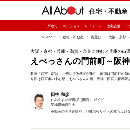
住宅・不動産
一戸建て
マンション
リフォーム
住宅設備
イ
All About
住宅・不動産
街選び
大阪・京都・
大阪・京都・兵庫・滋賀・奈良に住む
／兵庫の街
えべっさんの門前町～阪神
阪神「西宮」駅は、北側に行政機関が集中、南側は門前町の匂
今回は西宮市の中心部、えべっさんの街、阪神「西宮」駅界隈
田中 和彦
住みやすい街選び（関西） ガイド
宅地建物取引士
不動産の実務経験や、地域情報サイトの立ち上げ