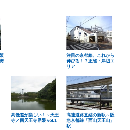
阪
注目の京都線、これから
街
伸びる！？正雀・岸辺エ
リア
高低差が楽しい！～天王
高速道路直結の新駅～阪
寺／四天王寺界隈 vol.1
急京都線「西山天王山」
駅