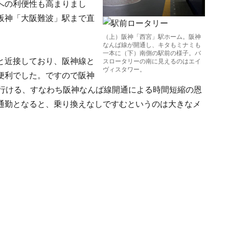
への利便性も高まりまし
阪神「大阪難波」駅まで直
（上）阪神「西宮」駅ホーム。阪神
なんば線が開通し、キタもミナミも
一本に（下）南側の駅前の様子。バ
と近接しており、阪神線と
スロータリーの南に見えるのはエイ
ヴィスタワー。
便利でした。ですので阪神
で行ける、すなわち阪神なんば線開通による時間短縮の恩
通勤となると、乗り換えなしですむというのは大きなメ