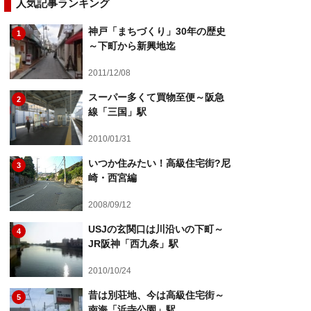
人気記事ランキング
神戸「まちづくり」30年の歴史
1
～下町から新興地迄
2011/12/08
スーパー多くて買物至便～阪急
2
線「三国」駅
2010/01/31
いつか住みたい！高級住宅街?尼
3
崎・西宮編
2008/09/12
USJの玄関口は川沿いの下町～
4
JR阪神「西九条」駅
2010/10/24
昔は別荘地、今は高級住宅街～
5
南海「浜寺公園」駅