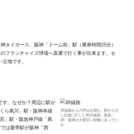
神タイガース、阪神「ドーム前」駅（乗車時間25分）
団のフランチャイズ球場へ直通で行く事が出来ます。セ
い立地です。
です。なぜか？周辺に駅が
さくら夙川」駅・阪神本線
JR線路から六甲山を望む。駅から少
し北側に行くとJRの線路。阪急・
西宮」駅・阪急神戸線「夙
JR・阪神が大変近い距離に走ってい
る
所では最寄駅が阪神「西