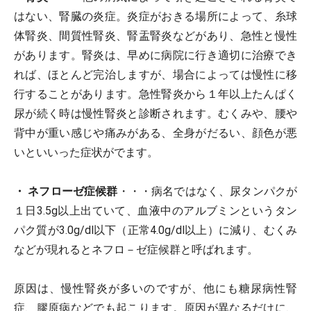
はない、腎臓の炎症。炎症がおきる場所によって、糸球
体腎炎、間質性腎炎、腎盂腎炎などがあり、急性と慢性
があります。腎炎は、早めに病院に行き適切に治療でき
れば、ほとんど完治しますが、場合によっては慢性に移
行することがあります。急性腎炎から１年以上たんぱく
尿が続く時は慢性腎炎と診断されます。むくみや、腰や
背中が重い感じや痛みがある、全身がだるい、顔色が悪
いといいった症状がでます。
・ ネフローゼ症候群
・・・病名ではなく、尿タンパクが
１日3.5g以上出ていて、血液中のアルブミンというタン
パク質が3.0g/dl以下（正常4.0g/dl以上）に減り、むくみ
などが現れるとネフロ－ゼ症候群と呼ばれます。
原因は、慢性腎炎が多いのですが、他にも糖尿病性腎
症、膠原病などでも起こります。原因が異なるだけに、