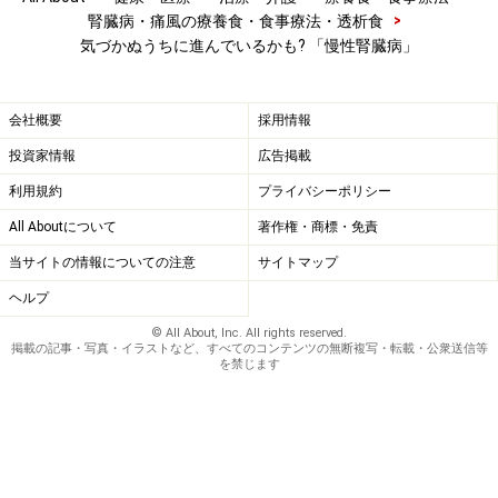
>
腎臓病・痛風の療養食・食事療法・透析食
気づかぬうちに進んでいるかも? 「慢性腎臓病」
会社概要
採用情報
投資家情報
広告掲載
利用規約
プライバシーポリシー
All Aboutについて
著作権・商標・免責
当サイトの情報についての注意
サイトマップ
ヘルプ
© All About, Inc. All rights reserved.
掲載の記事・写真・イラストなど、すべてのコンテンツの無断複写・転載・公衆送信等
を禁じます