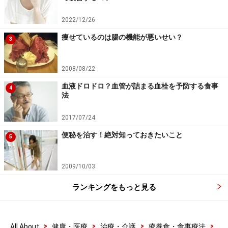
2022/12/26
痩せているのは腸の機能が悪いせい？
3
2008/08/22
血液ドロドロ？血管が詰まる血栓を予防する食事
4
法
2017/07/24
便秘を治す！絶対知っておきたいこと
5
2009/10/03
ランキングをもっと見る
>
>
>
>
All About
健康・医療
治療・介護
療養食・食事療法