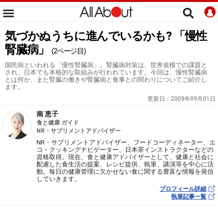
気づかぬうちに進んでいるかも? 「慢性
腎臓病」
(2ページ目)
国民病といわれる「慢性腎臓病」。腎臓病対策は、世界規模での課題と
され、日本でも本格的な取組みが行われています。今回は、慢性腎臓病
とは何か、また腎臓の働きや腎臓病と食事との関わりについてご紹介し
ます。
更新日：
2009年09月01日
南 恵子
食と健康 ガイド
NR・サプリメントアドバイザー
NR・サプリメントアドバイザー、フードコーディネーター、エ
コ・クッキングナビゲーター、日本茶インストラクターなどの
資格取得。現在、食と健康アドバイザーとして、健康と社会に
配慮した食生活の提案、レシピ提供、執筆、講演等を中心に活
動。毎日の健康管理に欠かせない食に関する豊富な情報を発信
していきます。
プロフィール詳細
執筆記事一覧