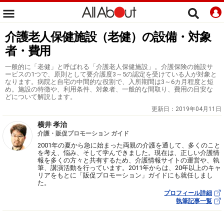
介護老人保健施設（老健）の設備・対象
者・費用
一般的に「老健」と呼ばれる「介護老人保健施設」。介護保険の施設サ
ービスの1つで、原則として要介護度3～5の認定を受けている人が対象と
なります。病院と自宅の中間的な役割で、入所期間は3～6カ月程度と短
め。施設の特徴や、利用条件、対象者、一般的な間取り、費用の目安な
どについて解説します。
更新日：
2019年04月11日
横井 孝治
介護・販促プロモーション ガイド
2001年の夏から急に始まった両親の介護を通して、多くのこと
を考え、悩み、そして学んできました。現在は、正しい介護情
報を多くの方々と共有するため、介護情報サイトの運営や、執
筆、講演活動を行っています。2011年からは、20年以上のキャ
リアをもとに「販促プロモーション」ガイドにも就任しまし
た。
プロフィール詳細
執筆記事一覧