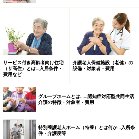
割が強いため、医療面のサービスも特養と比べると充実
しています。そのため、痰の吸引や水分や栄養をチュー
ブで胃に入れる胃ろう、じょくそう（床ずれ）、鼻など
から流動食を投与する経管栄養、尿管カテーテル、酸素
吸入といった医療措置が必要な人でも、問題なく入所が
可能です。
サービス付き高齢者向け住宅
介護老人保健施設（老健）の
ただ、あくまで集団生活のため、認知症などの原因によ
（サ高住）とは…入居条件・
設備・対象者・費用
り夜中に大声を出したり、他の入所者に暴力を振るうな
費用など
どの問題行動がある場合、入所を断られたり、退去を命
じられたりする場合もあります。
グループホームとは……認知症対応型共同生活
介護の特徴・対象者・費用
介護老人保健施設では相部屋が主流
特別養護老人ホーム（特養）とは何か…入所条
介護老人保健施設では、4人程度の相部屋が主流です。
件・介護度等