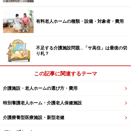
プライバシーが保てる個室（ユニットケア）を増やそう
という取り組みも進んでいますが、まだまだ普及してい
ません。
有料老人ホームの種類・設備・対象者・費用
相部屋の場合、1カ月あたりの費用は7～10万円程度。ユ
ニットケア型の場合は、20万円を超えるケースも少なく
不足する介護施設問題…「サ高住」は最後の切
ありません。
り札？
この記事に関連するテーマ
介護老人保健施設の対象者・費用・申込先
■対象者
介護施設・老人ホームの選び方・費用
要介護1以上だが、実際には重度の人優先で、胃ろうや
酸素吸入などの医療措置が必要な人などが主な対象とな
特別養護老人ホーム・介護老人保健施設
る。
介護療養型医療施設・新型老健
■必要な費用