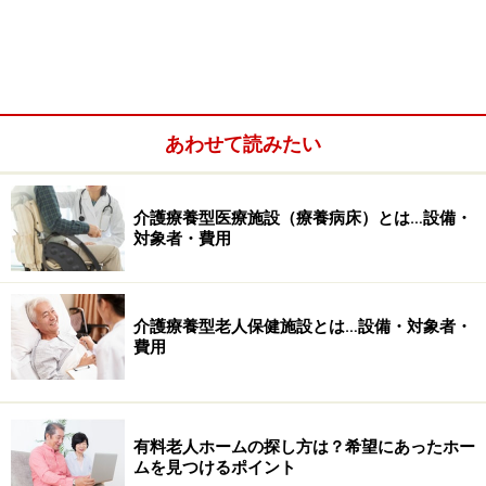
あわせて読みたい
実際には「特別養護老人ホームに入りたいのに空きがな
介護療養型医療施設（療養病床）とは…設備・
対象者・費用
く、在宅での介護は無理」といった人が、特養の空き待
ちのために数カ所の老健を数カ月単位で転々としている
ケースも多々あります。
介護療養型老人保健施設とは…設備・対象者・
費用
老健の特徴と注意点……医療的ケアも充実し
ているが、入所不可や退去になることも
有料老人ホームの探し方は？希望にあったホー
ムを見つけるポイント
介護老人保健施設は、病院を出た人の受け皿としての役