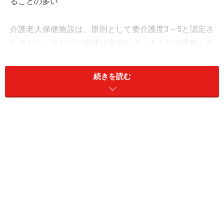
ることの多い
介護老人保健施設は、原則として要介護度3～5と認定さ
れており、なおかつ病状は安定しているものの退院して
すぐに自宅へ戻るのは不安な場合に利用するものです。
病院と自宅の中間的な役割を果たしており、入所期間は
続きを読む
3～6カ月程度と短めになっています。
2018年、厚生労働省が発表した「
介護サービス施設・事
業所調査結果の概況
」によると、介護老人保健施設の数
は約4,300となっています。