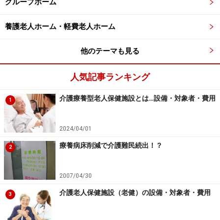
グループホーム
介護保険施設サービス費の1割、居住費、食費、その他
雑費。
養護老人ホーム・軽費老人ホーム
■情報入手＆申込先
他のテーマも見る
どんな施設があるかについては、
地域包括支援センター
人気記事ランキング
または市区町村の福祉担当窓口へ。申し込みは直接施設
に行うか、市区町村の福祉担当窓口へ。
介護療養型老人保健施設とは…設備・対象者・費用
1
※記事内容は執筆時点のものです。最新の内容をご確認くださ
い。
2024/04/01
※当サイトにおける医師・医療従事者等による情報の提供は、診
断・治療行為ではありません。診断・治療を必要とする方は、適
療養病床削減で介護難民続出！？
切な医療機関での受診をおすすめいたします。記事内容は執筆者
2
個人の見解によるものであり、全ての方への有効性を保証するも
のではありません。当サイトで提供する情報に基づいて被ったい
かなる損害についても、当社、各ガイド、その他当社と契約した
2007/04/30
情報提供者は一切の責任を負いかねます。
免責事項
介護老人保健施設（老健）の設備・対象者・費用
3