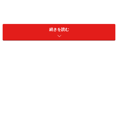
続きを読む
胃がんに対する治療も、手術、抗がん剤、放射線治療と
いう３つの治療法を、その方の状態に応じて組み合わせ
て行っていきます。この基本的な考え方は、がんの治療
法が日進月歩とはいうものの、変わっていません。た
だ、以下のように胃がん特有の進歩もあります。
１）手術
基本的には、上腹部を切開して、胃を切除し、十二指腸
や小腸と吻合する（つなぐ）手術を行います。15年ほど
前からは、小腸で胃の代わりになるような袋（パウチ）
を作ったり、神経を温存したりして食物を貯留し、徐々
に十二指腸に流していくという胃の機能を残そうといっ