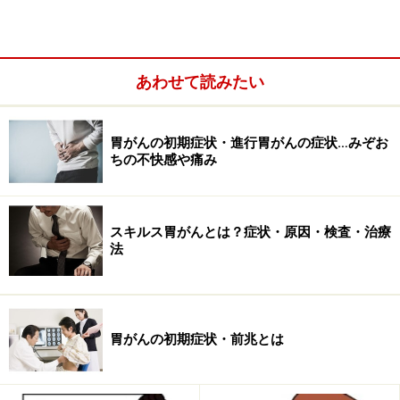
た術式も行われています。
また、近年の内視鏡手術は胃がんにも適応されており、
創部の小さい手術や、早期胃がんでは、胃カメラで粘膜
あわせて読みたい
ごとがん組織を切除してしまう、内視鏡下胃粘膜切除術
(EMR)といった術式も可能になる場合も多くなってきま
した。
胃がんの初期症状・進行胃がんの症状…みぞお
ちの不快感や痛み
スキルス胃がんとは？症状・原因・検査・治療
法
胃がんの初期症状・前兆とは