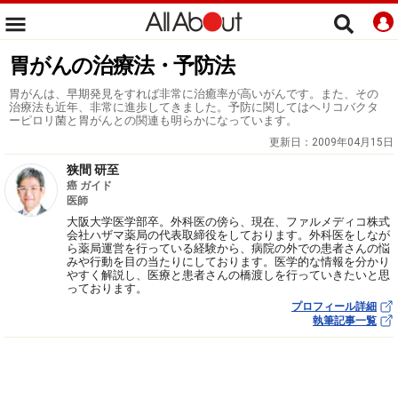
胃がんの治療法・予防法
胃がんは、早期発見をすれば非常に治癒率が高いがんです。また、その
治療法も近年、非常に進歩してきました。予防に関してはヘリコバクタ
ーピロリ菌と胃がんとの関連も明らかになっています。
更新日：
2009年04月15日
狭間 研至
癌 ガイド
医師
大阪大学医学部卒。外科医の傍ら、現在、ファルメディコ株式
会社ハザマ薬局の代表取締役をしております。外科医をしなが
ら薬局運営を行っている経験から、病院の外での患者さんの悩
みや行動を目の当たりにしております。医学的な情報を分かり
やすく解説し、医療と患者さんの橋渡しを行っていきたいと思
っております。
プロフィール詳細
執筆記事一覧