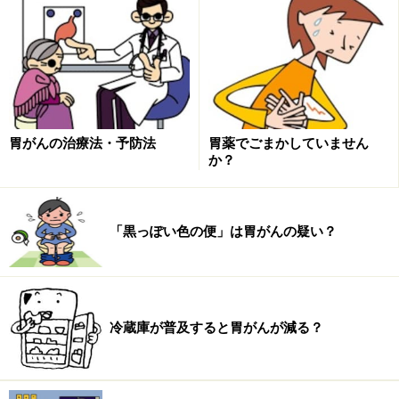
残念ながら、非常に進行して手術が難しい場合でも、胃
がんそのものは一切触らずに、食物の通過を保つために
胃と小腸を吻合してしまうバイパス手術が行われること
もあります。
胃がんの治療法・予防法
胃薬でごまかしていません
か？
２）抗がん剤
進行がんの場合には、術前もしくは術後に抗がん剤治療
を行うケースが多いです。新規抗がん剤も開発されてお
「黒っぽい色の便」は胃がんの疑い？
り、この分野は今後も発展が期待できます。その一方
で、非常に早期の胃がんの場合には、術後の抗がん剤治
療が不要なケースも良くあります。
また、肝臓への転移については、肝臓の動脈にカテーテ
冷蔵庫が普及すると胃がんが減る？
ルを留置し、そこから直接抗がん剤を注入することもあ
ります。