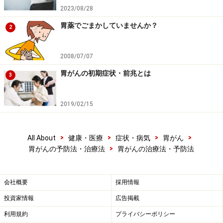
2023/08/28
胃薬でごまかしていませんか？
2
まだまだ罹患する患者数は多いものの、治癒率が上がって
きた胃がんでは、早期発見・早期治療が重要ですが、やは
2008/07/07
り予防が最も大切です。
胃がんの初期症状・前兆とは
3
胃がんについても、他のがん同様、喫煙は非常に大きな
危険因子となっています。がん予防について、禁煙の重
2019/02/15
要性は言い過ぎということがないくらい重要ですので、
改めて強調しておきたいと思います。
>
>
>
>
All About
健康・医療
症状・病気
胃がん
>
胃がんの予防法・治療法
胃がんの治療法・予防法
また、近年、ヘリコバクターピロリ菌が胃がんの発生に
も影響を及ぼしていることが明らかになってきました。
胃炎、胃潰瘍を繰り返す方の中には、ヘリコバクターピ
会社概要
採用情報
ロリ菌が陽性の方も多くいらっしゃいます。
投資家情報
広告掲載
ピロリ菌の除菌は、胃がんの発生率低下につながりま
利用規約
プライバシーポリシー
す。最近では、呼気や便の検査でピロリ菌の有無をチェ