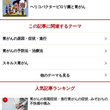
３）放射線治療
ヘリコバクターピロリ菌と胃がん
胃がんの放射線治療については、脳や骨への転移に対し
て、これ以上大きくならないように、もしくは痛みを軽
減するように、という目的で、姑息的に行われるケース
この記事に関連するテーマ
になります。
胃がんの原因・症状・進行
このほかにも、肝臓への転移については、体表面から電
胃がんの予防法・治療法
極を差し込んで、マイクロ波で焼灼してしまう処置も行
われることがあります。
スキルス胃がん
胃がんでも、やはり、早期発見、早期治療が大切です。
他のテーマも見る
40代に入ってくると、やはり、年に1回の検診を受けら
れることをおすすめします。
人気記事ランキング
胃がんの初期症状・進行胃がんの症状…みぞおちの
1
不快感や痛み
胃がんを予防する方法