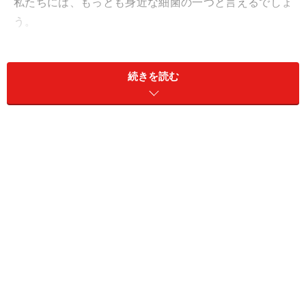
私たちには、もっとも身近な細菌の一つと言えるでしょ
う。
以前は胃炎や胃潰瘍の原因と考えられていた、このピロ
続きを読む
リ菌。最近の研究では、なんと胃がんとも関係があるこ
とがわかってきました。