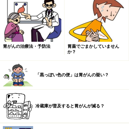
ています。バクターとは、バクテリアと同じ語源。そし
て、ピロリとは、ピロリ菌が発見された胃の幽門（ゆう
もん）が、英語でpyrolus（ピロルス）と呼ばれることか
ら来ています。
胃がんの治療法・予防法
胃薬でごまかしていません
か？
「黒っぽい色の便」は胃がんの疑い？
冷蔵庫が普及すると胃がんが減る？