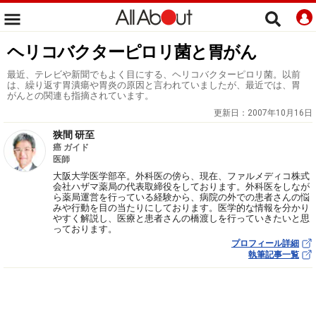
ヘリコバクターピロリ菌と胃がん
最近、テレビや新聞でもよく目にする、ヘリコバクターピロリ菌。以前
は、繰り返す胃潰瘍や胃炎の原因と言われていましたが、最近では、胃
がんとの関連も指摘されています。
更新日：
2007年10月16日
狭間 研至
癌 ガイド
医師
大阪大学医学部卒。外科医の傍ら、現在、ファルメディコ株式
会社ハザマ薬局の代表取締役をしております。外科医をしなが
ら薬局運営を行っている経験から、病院の外での患者さんの悩
みや行動を目の当たりにしております。医学的な情報を分かり
やすく解説し、医療と患者さんの橋渡しを行っていきたいと思
っております。
プロフィール詳細
執筆記事一覧