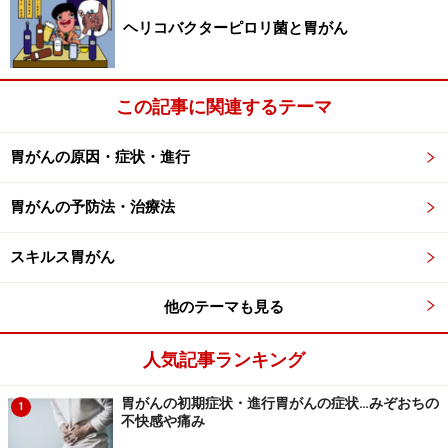
医学研究者の間で、19世紀から胃に何らかの菌がいるこ
ヘリコバクターピロリ菌と胃がん
とはわかっていたのですが、正式にピロリ菌が同定でき
たのが1983年で、まだ、発見から四半世紀という比較的
この記事に関連するテーマ
新しい細菌と言えます。ちなみに、ピロリ菌を発見した
オーストリアの医学者は、その功績によって2005年度の
胃がんの原因・症状・進行
ノーベル生理学・医学賞を授与されています。
胃がんの予防法・治療法
次のページ
では、ピロリ菌によって引き起こされる病気
や治療法についてお話します。
スキルス胃がん
※記事内容は執筆時点のものです。最新の内容をご確認くださ
他のテーマも見る
い。
※当サイトにおける医師・医療従事者等による情報の提供は、診
断・治療行為ではありません。診断・治療を必要とする方は、適
人気記事ランキング
切な医療機関での受診をおすすめいたします。記事内容は執筆者
個人の見解によるものであり、全ての方への有効性を保証するも
のではありません。当サイトで提供する情報に基づいて被ったい
胃がんの初期症状・進行胃がんの症状…みぞおちの
1
かなる損害についても、当社、各ガイド、その他当社と契約した
不快感や痛み
情報提供者は一切の責任を負いかねます。