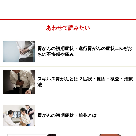
今回は、胃の調子が悪い方、必見。ピロリ菌の実態につ
いてお話します。
あわせて読みたい
胃がんの初期症状・進行胃がんの症状…みぞお
ちの不快感や痛み
正式名称はヘリコバクターピロリ菌です
スキルス胃がんとは？症状・原因・検査・治療
法
何となく覚えてしまうピロリ菌という名称。正式には、ヘ
リコバクターピロリ菌と呼びます。
ピロリ菌と言うと何となくかわいいのですが、正式に
胃がんの初期症状・前兆とは
は、ヘリコバクターピロリ菌と呼びます。このヘリコ
は、ヘリコプターと同じで「らせん」を意味する言葉で
す。その名の通り螺旋状の形状をしていることに由来し