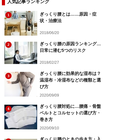
人気記事ランキング
ぎっくり腰とは……原因・症
1
状・治療法
2018/06/20
ぎっくり腰の原因ランキング…
2
日常に潜む5つのリスク
2018/02/27
ぎっくり腰に効果的な湿布は？
3
温湿布・冷湿布などの種類と選
び方
2020/09/09
ぎっくり腰対処に…腰痛・骨盤
4
ベルトとコルセットの選び方・
巻き方
2020/09/10
ぎっくり腰のときの歩き方・入