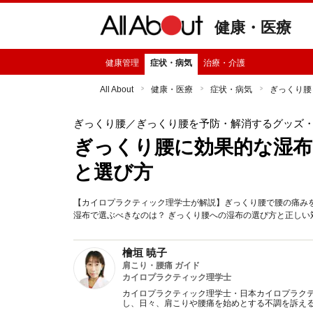
健康・医療
健康管理
症状・病気
治療・介護
All About
健康・医療
症状・病気
ぎっくり腰
ぎっくり腰
／ぎっくり腰を予防・解消するグッズ
ぎっくり腰に効果的な湿布
と選び方
【カイロプラクティック理学士が解説】ぎっくり腰で腰の痛み
湿布で選ぶべきなのは？ ぎっくり腰への湿布の選び方と正しい
檜垣 暁子
肩こり・腰痛 ガイド
カイロプラクティック理学士
カイロプラクティック理学士・日本カイロプラク
し、日々、肩こりや腰痛を始めとする不調を訴え