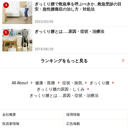
ぎっくり腰で救急車を呼ぶべきか…救急受診の目
4
安・急性腰痛症の治し方・対処法
2023/02/09
腰痛用のベルト・サポーターを着けることで痛みが和らぎ動
ぎっくり腰とは……原因・症状・治療法
くことができるケースもあります
5
ぎっくり腰になった後2～3日は組織の炎症がみられる可
2018/06/20
能性もあるため、痛めた部位は温めない方が無難です。
ランキングをもっと見る
温めて痛みが強まっってしまったという話もよく聞きま
す。1日数回、10分間アイスパックなどで冷やして対処
しましょう。
>
>
>
>
All About
健康・医療
症状・病気
ぎっくり腰
>
ぎっくり腰の原因・しくみ
ぎっくり腰になってしまったら、2日間くらいはなるべ
ぎっくり腰とは……原因・症状・治療法
く安静にして過ごします。寝る姿勢は横向きで膝の間に
枕をはさんだり、仰向けで膝を立てたりといった自分の
会社概要
採用情報
楽な体勢を見つけましょう。どうしても動かなくてはな
投資家情報
広告掲載
らない場合は、腰痛ベルトやさらしを巻いて、腰部を安