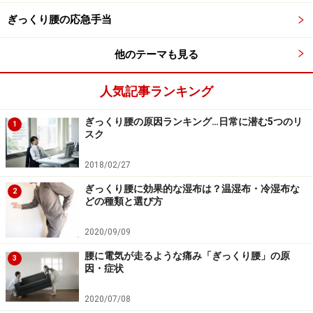
上半身を起こすことができない。一度布団に横にな
ぎっくり腰の応急手当
ると起き上がるまでに時間がかかってしまう
他のテーマも見る
おじぎをすることも体を反らすこともできず、ぎく
しゃくした動作になってしまう
人気記事ランキング
歩行が困難
ぎっくり腰の原因ランキング…日常に潜む5つのリ
くしゃみや咳で痛みが強まる(一回のくしゃみで悪化
1
スク
してしまうケースも)
2018/02/27
寝返りが痛くて、寝る姿勢を変えることが困難
ぎっくり腰に効果的な湿布は？温湿布・冷湿布な
骨盤に近い部分やウエストライン辺りの腰部が痛む
2
どの種類と選び方
起き上がった状態よりも、横になって膝を曲げてい
るほうが楽
2020/09/09
腰に電気が走るような痛み「ぎっくり腰」の原
3
因・症状
ぎっくり腰の治療・対処法……温めるべき
か、冷やすべきか
2020/07/08