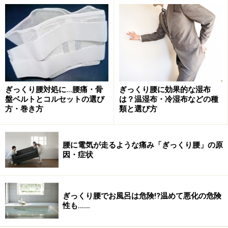
いたせい？」と自分の生活を思い返して、原因を探って
みる方がほとんどでしょう。しかし、ぎっくり腰は姿勢
や腰への注意力が低下している状況下で、ふとした動作
やくしゃみなど、腰に激痛が走るきっかけからギクっと
痛めてしまうケースも多いのが現状。このような場合、
腰を支える筋肉の働きがそもそも低下したことが考えら
ぎっくり腰対処に…腰痛・骨
ぎっくり腰に効果的な湿布
れます。
盤ベルトとコルセットの選び
は？温湿布・冷湿布などの種
方・巻き方
類と選び方
腰部を支える筋肉や関節、椎間板などを痛め、ほとんど
身体を動かすことができないほどのぎっくり腰を経験す
腰に電気が走るような痛み「ぎっくり腰」の原
因・症状
る人も少なくありません。
ぎっくり腰でお風呂は危険!?温めて悪化の危険
ぎっくり腰の主症状は動作に伴う痛み…寝
性も……
返りや歩行など日常生活への支障も