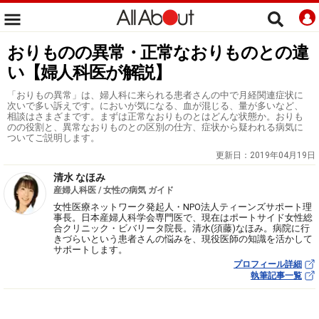
おりものの異常・正常なおりものとの違
い【婦人科医が解説】
「おりもの異常」は、婦人科に来られる患者さんの中で月経関連症状に
次いで多い訴えです。においが気になる、血が混じる、量が多いなど、
相談はさまざまです。まずは正常なおりものとはどんな状態か。おりも
のの役割と、異常なおりものとの区別の仕方、症状から疑われる病気に
ついてご説明します。
更新日：
2019年04月19日
清水 なほみ
産婦人科医 / 女性の病気 ガイド
女性医療ネットワーク発起人・NPO法人ティーンズサポート理
事長。日本産婦人科学会専門医で、現在はポートサイド女性総
合クリニック・ビバリータ院長。清水(須藤)なほみ。病院に行
きづらいという患者さんの悩みを、現役医師の知識を活かして
サポートします。
プロフィール詳細
執筆記事一覧