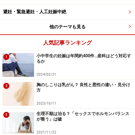
排卵期や月経前の一時的な増加以外では、感染があった
避妊・緊急避妊・人工妊娠中絶
ときや膣内に異物があったときにおりもの量が増えま
他のテーマも見る
す。おりものが急に増え、生理周期に関係なく量が減ら
ないといった異変があった場合、一度きちんと検査を受
人気記事ランキング
けた方がいいでしょう。「おりものが増えていない＝病
気ではない」とは言い切れないので、おりものの量だけ
小中学生の妊娠は年間約400件…産科はどう対応す
1
るか
で異常の有無を判断することはできないのです。
2024/02/21
胸のしこりは乳がん？ 良性と悪性の違い・見分け
おりもの異常から疑われる主な病気一覧
2
方
おりものの状態別に、疑われる病気を簡単にまとめてみ
2023/10/11
ました。ただし以下の内容だけで自己診断せず、病院で
生理不順は治る？「セックスでホルモンバランス
3
の検査を受けることが正しい治療の第一歩です。
が整う」は嘘
2021/11/22
■おりものの中に血液が混ざる（ピンク色や茶色のおり