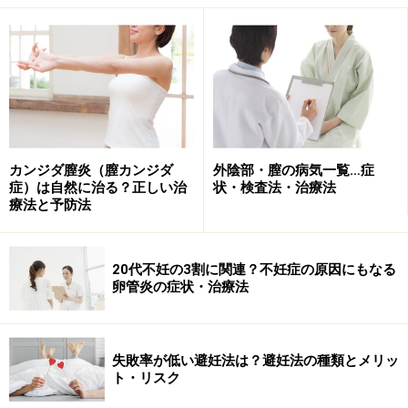
婦人科を受診する患者さんで、月経不順や不正出血に並
んで多いのが「おりもの異常」。しかし、おりものの不
安を訴える患者さんでも実際に拝見すると本当に異常な
おりものが出ている方はそれほど多くなく、気にしすぎ
なことがほとんどです。
カンジダ膣炎（膣カンジダ
外陰部・膣の病気一覧…症
正常なおりものは、半透明～白っぽい色で卵白のように
症）は自然に治る？正しい治
状・検査法・治療法
少し粘り気があります。乾くと少しポソポソしたクリー
療法と予防法
ム色の状態になることがありますが、これは異常ではあ
りません。月経直後は臭いが強めのこともありますが、
20代不妊の3割に関連？不妊症の原因にもなる
それ以外の時期はあまり臭いがないのが普通。おりもの
卵管炎の症状・治療法
シートをつけっぱなしにしたり、タンポンを入れっぱな
したりすると雑菌が増えるため臭いが強くなることがあ
ります。
失敗率が低い避妊法は？避妊法の種類とメリッ
ト・リスク