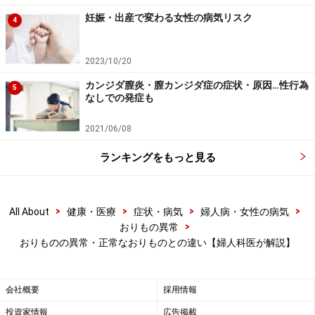
ものが出る）
妊娠・出産で変わる女性の病気リスク
4
不正出血
のサイン。
子宮がん
や
クラミジア頚管炎
、
子宮
頚管ポリープ
などの可能性があります。いったん治まっ
2023/10/20
ても必ず婦人科で検査を受けましょう。
カンジダ膣炎・膣カンジダ症の症状・原因…性行為
5
なしでの発症も
■水っぽいおりものが流れ出るくらい多い
2021/06/08
クラミジア頚管炎の可能性があるので、性交渉は控えて
早めに検査を。クラミジアはひどくなると熱が出たり、
ランキングをもっと見る
下腹が痛くなったりすることがあります。抗生物質を1
～2週間飲めば治療できますが、炎症が卵管まで広がる
>
>
>
>
All About
健康・医療
症状・病気
婦人病・女性の病気
と不妊症の原因になることも。
>
おりもの異常
おりものの異常・正常なおりものとの違い【婦人科医が解説】
■くすんだ黄緑色の鼻水のようなおりものが出る
淋菌感染症
や大腸菌などの雑菌による細菌性腟炎の可能
会社概要
採用情報
性があります。雑菌なら自然に治ることもありますが、
淋菌の場合は抗生物質の点滴でしっかり治療する必要が
投資家情報
広告掲載