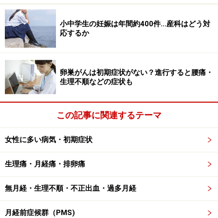
おりもの量の変化は異常ではない
小中学生の妊娠は年間約400件…産科はどう対
おりものはホルモンの影響を受けて状態や量が変わり、
応するか
排卵期や月経直前はおりものが増える傾向にあります。
おりものの量も汗と同じように個人差があるので、ちょ
っと多めだなと思っても多少下着につく程度の量はあま
卵巣がんは初期症状がない？進行すると腰痛・
生理不順などの症状も
り気にする必要はありません。
たまに「おりものの量が多く、常におりものシートをつ
この記事に関連するテーマ
けていないと落ち着かない」という人がいますが、他の
女性に多い病気・初期症状
病気への感染がないと確認できればおりものの量を無理
に減らす治療をする必要はありません。ただ、おりもの
生理痛・月経痛・排卵痛
シートを常用していることで雑菌が増え、それによって
おりもの量が増えるという悪循環に陥っている可能性が
無月経・生理不順・不正出血・過多月経
あるので、シートをつけっぱなしにするのはやめましょ
う。
月経前症候群（PMS)