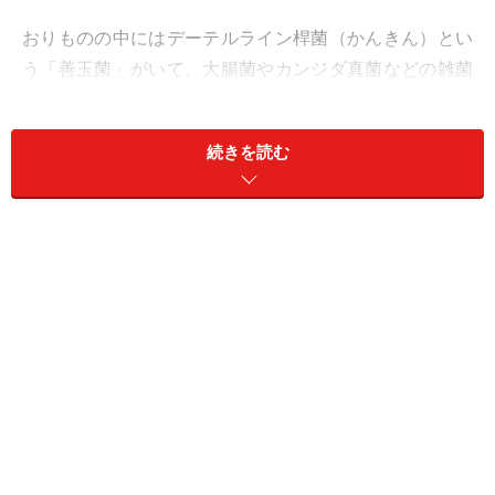
おりものの中にはデーテルライン桿菌（かんきん）とい
う「善玉菌」がいて、大腸菌やカンジダ真菌などの雑菌
が増えないように働いています。この善玉菌が少なくな
ったりいなくなったりすると、膣内の抵抗力が落ちて感
続きを読む
染を起こしやすくなってしまいます。
よく抗生物質を飲むとカンジダ膣炎になる人がいます
が、これは抗生物質によって一時的に善玉菌まで除菌さ
れてしまうため。カンジダはカビの一種で抗生物質が効
かないため、善玉菌によるバリアがなくなると増えやす
くなるのです。