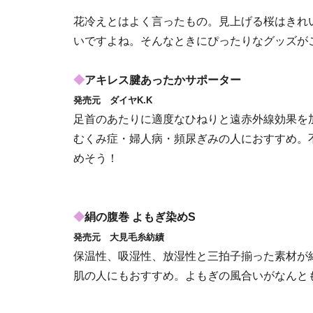
花冷えとはよく言ったもの。見上げる桜はきれ
いですよね。そんなときにぴったりなグッズが
◆
アキレス腱あったかサポーター
発売元 ダイヤK.K
足首のあたりに適度なひねりと遠赤外線効果を
むくみ症・婦人病・頻尿ぎみの人におすすめ。
めそう！
◆
絹の腹巻 よもぎ染めS
発売元 大見毛糸紡績
保温性、吸湿性、放湿性と三拍子揃った素材が
肌の人にもおすすめ。よもぎの風合いがなんと