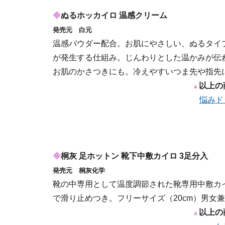
◆
ぬるホッカイロ 温感クリーム
発売元 白元
温感パウダー配合。お肌にやさしい、ぬるタイ
が発生する仕組み。じんわりとした温かみが伝わ
お肌のかさつきにも。冷えやすいつま先や指先
以上の
▲
悩みド
◆
桐灰 足ホットン 靴下中敷カイロ 3足分入
発売元 桐灰化学
靴の中専用として温度調節された靴専用中敷カ
で滑り止めつき。フリーサイズ（20cm）男女
以上の
▲