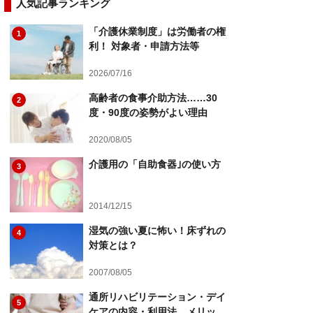
人気記事ランキング
「介護休業制度」は労働者の権
1
利！ 対象者・申請方法等
2026/07/16
高齢者の食事介助方法……30
2
度・90度の姿勢がよい理由
2020/08/05
介護用の「自助食器｣の使い方
3
2014/12/15
湿気の強い夏に怖い！床ずれの
4
対策とは？
2007/08/05
通所リハビリテーション・デイ
5
ケアの内容・利用法…メリッ