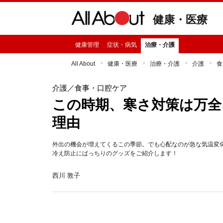
健康・医療
健康管理
症状・病気
治療・介護
All About
健康・医療
治療・介護
介護
食
介護
／食事・口腔ケア
この時期、寒さ対策は万全
理由
外出の機会が増えてくるこの季節。でも心配なのが急な気温変
冷え防止にばっちりのグッズをご紹介します！
西川 敦子