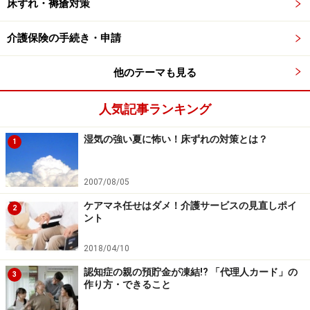
しかし、「お元気だった頃に、自宅で作った肉じゃがが
床ずれ・褥瘡対策
大好きだった、とか、自宅で作ったお芋の煮物が大好き
介護保険の手続き・申請
だった」というメニューが誰にでも1つや2つあると思う
ので、そのメニューのときだけは、介護食を自宅で手間
他のテーマも見る
をかけて作ってみては？とお話しています。
人気記事ランキング
そこで、次に病院や介護施設で取り入れられている、ペ
ースト状の食事の作り方を簡単にお話します。
湿気の強い夏に怖い！床ずれの対策とは？
1
2007/08/05
介護食の基本的な作り方を理解しよう
ケアマネ任せはダメ！介護サービスの見直しポイ
2
ント
まず、大まかな作り方を頭に入れましょう。介護食の作
り方を一言で説明するならば、「料理をやわらかく作っ
2018/04/10
たら、それを包丁でたたいて小さくするか、フードプロ
認知症の親の預貯金が凍結!? 「代理人カード」の
3
セッサーに入れて希望の大きさになるまで回す」、これ
作り方・できること
だけです。