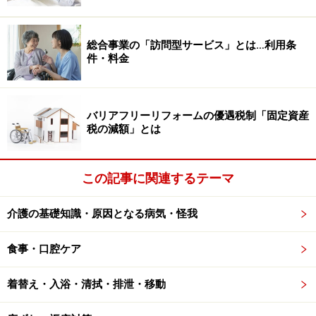
また、赤ちゃんは咀嚼・嚥下機能に問題がないため、さ
総合事業の「訪問型サービス」とは…利用条
らさらした飲み物や煮汁を飲むことができますが、咀
件・料金
嚼・嚥下機能が衰えている場合には、それが難しいこと
もあります。さらさらした飲み物や煮汁が飲み込みづら
い場合は、その人に合った「とろみ」をつける必要があ
バリアフリーリフォームの優遇税制「固定資産
税の減額」とは
ります。
「“ごっくん”できない高齢者…そのカギは『とろ
み』」
でご紹介した方法で、とろみをつけてください。
この記事に関連するテーマ
好きな家庭の味こそ、ペースト状に
介護の基礎知識・原因となる病気・怪我
上記のように、「介護食を作ることは大変なので、市販
食事・口腔ケア
品を上手に使って、介護する側が倒れてしまわないよう
に」と指導しています。
着替え・入浴・清拭・排泄・移動