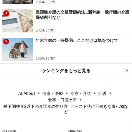
2024/03/25
遠距離介護の交通費節約法…新幹線・飛行機の介護
病院では10人分以上の食事を一気に作っていますので、
4
帰省割引など
軽く刻む程度でも専用のフードプロセッサーで刻んでい
るところも多いです。しかし、フードプロセッサーの手
2024/04/01
入れの手間を考えると、家庭で1人分を作るのであれ
年末年始の一時帰宅、ここだけは気をつけて
5
ば、包丁でみじん切りのようにたたくほうが効率的かも
しれません。欲を言えば、包丁で刻んだあと、出汁の効
2009/12/07
いた“とろみあん”をかけて差し上げると、食べやすくな
ランキングをもっと見る
ります。
問題は、ペースト状の料理を作りたいときです。いくら
>
>
>
>
All About
健康・医療
治療・介護
介護
包丁でたたいてもペースト状にはなりません。そのため
>
食事・口腔ケア
「ペースト食は、特別な料理で作る必要があるのです
嚥下調整食2以下の介護食の作り方…ペースト状に不向きな食べ物な
ど
か？」と聞かれることもありますが、特に専用の料理を
作っているわけではありません。
ただ、使いにくい食材
はあります。
会社概要
採用情報