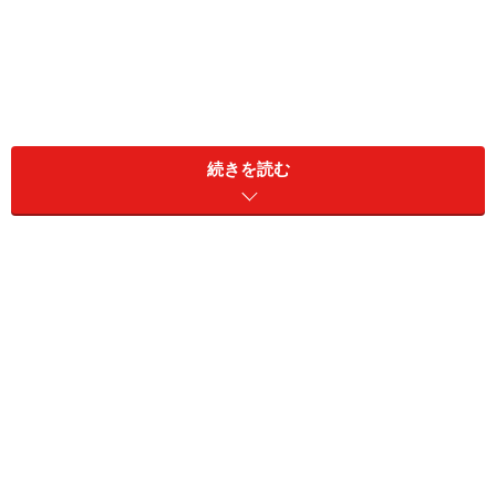
続きを読む
さらに、病院や介護施設では最低でも10人分くらいを一
気に作るため問題ありませんが、自宅で1人分だけをフ
ードプロセッサーにかけようとしても、いくら小さい機
械を使っても刃が回らず、上手にペースト状になりませ
ん。2～3人分をフードプロセッサーにかけると、ペース
ト食は作り置きができないので、食材が無駄になってし
まいます（家族の方がペースト状のものを食べるという