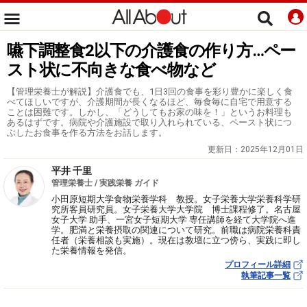
嚥下調整食2以下の介護食の作り方…ペー
スト状に不向きな食べ物など
【管理栄養士が解説】介護食でも、1日3回の食事を彩り豊かに楽しく食
べてほしいですが、介護期間が長くなるほど、毎食毎に自宅で用意する
ことは困難です。しかし、「どうしてもお家の味を！」というお料理も
あるはずです。病院や介護施設で取り入れられている、ペースト状につ
ぶしたお食事を作る方法をお話します。
更新日：
2025年12月01日
平井 千里
管理栄養士 / 実践栄養 ガイド
小田原短期大学食物栄養学科 教授。女子栄養大学栄養科学研
究所客員研究員。女子栄養大学大学院 博士課程修了。名古屋
女子大学 助手、一宮女子短期大学 専任講師を経て大学院へ進
学。肥満と栄養摂取の関連について研究。前職は病院栄養科責
任者（栄養相談も実施）。現在は教壇に立つ傍ら、実践に即し
た栄養情報を発信。
プロフィール詳細
執筆記事一覧