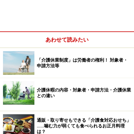
のも考えにくいですし……）。
そこで、私は病院でご家族の方に、学会分類2013の「嚥
下調整食2-2」よりも嚥下レベルが悪化してしまった場合
は市販品をメインとし、ご本人がお元気だった頃に好き
あわせて読みたい
だったメニューだけ、小さくつぶして差し上げては？と
ご提案させていただいています。
「介護休業制度」は労働者の権利！ 対象者・
申請方法等
介護休暇の内容・対象者・申請方法・介護休業
との違い
通販・取り寄せもできる「介護食対応おせち」
……噛む力が弱くても食べられるお正月料理
は？