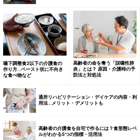
市販品を使う場合、介護食が手に入るのであれば、介護
食専用のものがいいと思います。それでも、手に入りに
くいときや急に必要になった場合には、離乳食を購入
し、代用してもよいとお伝えしています。現在の嚥下レ
高齢者の命を奪う「誤嚥性肺
嚥下調整食2以下の介護食の
ベルが離乳食のどの時期と同じ程度になるかは、
「介護
炎」とは？ 原因・介護時の予
作り方…ペースト状に不向き
防法と対処法
食のレベルを表す5つの指標と使い方」
の表に示してあ
な食べ物など
りますので、チェックしてみてください。
通所リハビリテーション・デイケアの内容・利
ただし、離乳食を使う場合には味付けの工夫が必要なこ
用法…メリット・デメリットも
とがあります。離乳食は赤ちゃんが味や食感を覚えるた
めの食事であるのに対して、介護食はすでに食経験のあ
る人が食べる食事であるため、味の好みが確立している
高齢者の介護食を自宅で作るには？食形態レベ
ルがわかる5つの指標・活用法
からです。