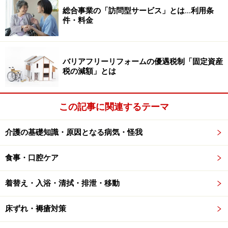
万円（年収約770万円）
総合事業の「訪問型サービス」とは…利用条
※2……課税所得380万円（年収約770万円）～課税所得690
件・料金
万円（年収約1,160万円）
※3……課税所得690万円（年収約1,160万円）～
バリアフリーリフォームの優遇税制「固定資産
税の減額」とは
ちなみに「第2段階」にある「課税年金」とは、課税の
対象となる年金のことで、国民年金、厚生年金、共済年
金などが該当します。障害年金や遺族年金は非課税にな
この記事に関連するテーマ
ので、課税年金には入りません。
介護の基礎知識・原因となる病気・怪我
食事・口腔ケア
手続きでどれぐらいのお金が戻ってくるの
か？
着替え・入浴・清拭・排泄・移動
それでは、高額介護サービス費の手続きを行うと、どれ
床ずれ・褥瘡対策
ぐらいのお金が戻ってくるようになるのでしょうか？ 夫
が要介護3、妻が要介護2で、それぞれ介護保険サービス