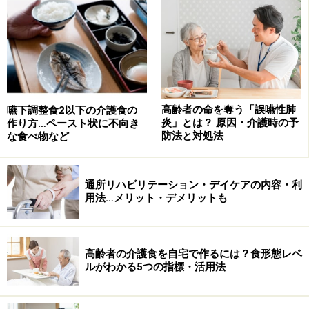
世帯全員が市区町村民税非課税で、合計所得金額と
課税年金額の合計が年額80万円を超える人)……
24,600円（世帯）
第4段階（市区町村民税課税世帯）……44,400円（世
高齢者の命を奪う「誤嚥性肺
嚥下調整食2以下の介護食の
帯）
炎」とは？ 原因・介護時の予
作り方…ペースト状に不向き
防法と対処法
な食べ物など
第5段階（現役並み所得者 ※1）……44,400円（世
帯）
第5段階（現役並み所得者 ※2）……93,000円（世
通所リハビリテーション・デイケアの内容・利
用法…メリット・デメリットも
帯）
第5段階（現役並み所得者 ※3）……140,100円（世
帯）
高齢者の介護食を自宅で作るには？食形態レベ
ルがわかる5つの指標・活用法
※1……課税所得145万円（年収約383万円）～課税所得380