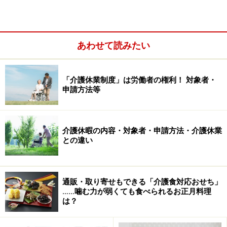
りです。
生活保護受給者……15,000円（個人）
あわせて読みたい
老齢福祉年金の受給者、または市区町村民税の非課
税世帯で、合計所得金額と課税年金額の合計が年額
「介護休業制度」は労働者の権利！ 対象者・
80万円以下の人）……15,000円（個人）、24,600円
申請方法等
（世帯）
介護休暇の内容・対象者・申請方法・介護休業
との違い
通販・取り寄せもできる「介護食対応おせち」
……噛む力が弱くても食べられるお正月料理
は？