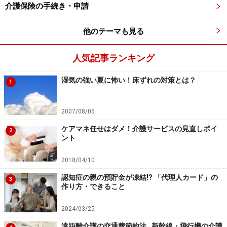
介護保険の手続き・申請
が1割負担で利用できる限度額までサービスを利用して
いるものとして、計算してみましょう。
他のテーマも見る
■世帯のなかに誰か1人でも市区町村民税を納めている人
人気記事ランキング
がいる場合
湿気の強い夏に怖い！床ずれの対策とは？
1
自己負担額（月額）……夫：27,048円 ＋ 妻：
19,705円 ＝ 46,753円
2007/08/05
戻ってくるお金（月額）……46,753円 － 上限額：
ケアマネ任せはダメ！介護サービスの見直しポイ
44,400円 ＝ 2,353円
2
ント
戻ってくるお金（年額）……2,353円×12カ月 ＝
2018/04/10
28,236円 → 年間で戻ってくるお金は0円
認知症の親の預貯金が凍結!? 「代理人カード」の
3
作り方・できること
■市区町村民税非課税である場合
2024/03/25
自己負担額（月額）……夫：27,048円 ＋ 妻：
遠距離介護の交通費節約法…新幹線・飛行機の介護