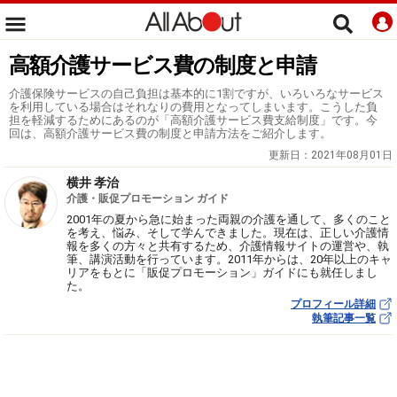
高額介護サービス費の制度と申請
介護保険サービスの自己負担は基本的に1割ですが、いろいろなサービス
を利用している場合はそれなりの費用となってしまいます。こうした負
担を軽減するためにあるのが「高額介護サービス費支給制度」です。今
回は、高額介護サービス費の制度と申請方法をご紹介します。
更新日：
2021年08月01日
横井 孝治
介護・販促プロモーション ガイド
2001年の夏から急に始まった両親の介護を通して、多くのこと
を考え、悩み、そして学んできました。現在は、正しい介護情
報を多くの方々と共有するため、介護情報サイトの運営や、執
筆、講演活動を行っています。2011年からは、20年以上のキャ
リアをもとに「販促プロモーション」ガイドにも就任しまし
た。
プロフィール詳細
執筆記事一覧