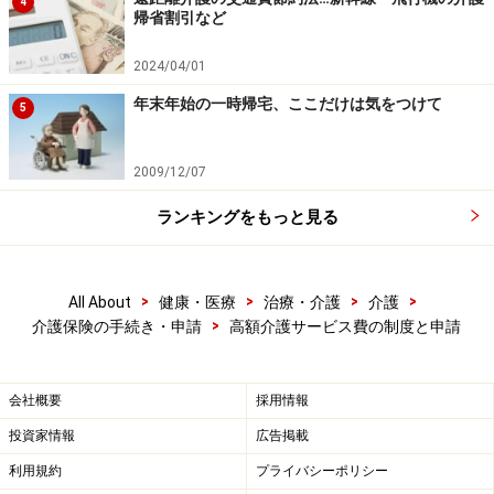
4
19,705円 ＝ 46,753円
帰省割引など
戻ってくるお金（月額）……46,753円 － 上限額：
2024/04/01
24,600円 ＝ 22,153円
年末年始の一時帰宅、ここだけは気をつけて
5
戻ってくるお金（年額）……22,153円×12カ月 ＝
265,836円
2009/12/07
ランキングをもっと見る
なんと、市区町村税を納めている場合は3万円弱、納め
ていない場合は26万円以上のお金が戻ってくることにな
ります。これを見逃す手は無いですね。
>
>
>
>
All About
健康・医療
治療・介護
介護
>
介護保険の手続き・申請
高額介護サービス費の制度と申請
高額介護サービス費の対象とならないサー
ビス
会社概要
採用情報
投資家情報
広告掲載
介護保険サービスのなかでも、下記のものは高額介護サ
利用規約
プライバシーポリシー
ービス費の対象とならないので、気をつけましょう。