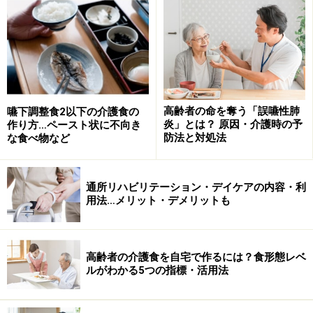
要介護度が4～5
※日常生活自立度は、要介護認定の際の認定調査票や主
治医意見書を参考に判断される。
※市区町村によって判定基準が異なる場合があり、要介
高齢者の命を奪う「誤嚥性肺
嚥下調整食2以下の介護食の
炎」とは？ 原因・介護時の予
作り方…ペースト状に不向き
護2や3以上から障害者に該当する地域や、要介護3以上
防法と対処法
な食べ物など
から特別障害者に該当する地域、要介護度を判定基準に
含めない地域などがある。
通所リハビリテーション・デイケアの内容・利
用法…メリット・デメリットも
最大5年前までさかのぼって申請できる
障害者控除の控除額は下記の通りです。要介護者本人ま
高齢者の介護食を自宅で作るには？食形態レベ
ルがわかる5つの指標・活用法
たは扶養家族が確定申告を行う際に、控除を受けること
ができます。家族のなかで一番多くの所得がある人が確
定申告を行う際、忘れずに控除を受けるようにしましょ