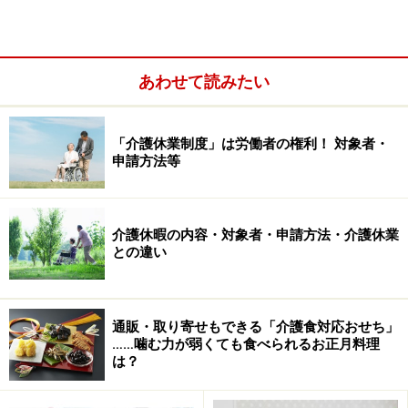
あわせて読みたい
認知症高齢者の日常生活自立度
がIIa～IIIb
障害高齢者の日常生活自立度
がA
「介護休業制度」は労働者の権利！ 対象者・
身体障害者の障害程度の等級表
で3～6級と同程度の
申請方法等
障害がある
要介護度が1～3
介護休暇の内容・対象者・申請方法・介護休業
との違い
2.特別障害者に該当する人
認知症高齢者の日常生活自立度
がIVまたはM
通販・取り寄せもできる「介護食対応おせち」
障害高齢者の日常生活自立度
……噛む力が弱くても食べられるお正月料理
がB～C
は？
身体障害者の障害程度の等級表
で1～2級と同程度の
障害がある