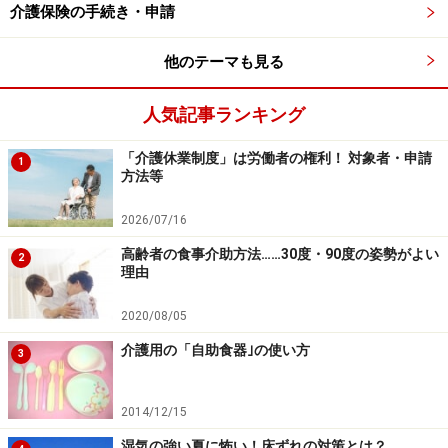
介護保険の手続き・申請
し出て、渡された申請届けに必要事項を記入して年に1
回提出するだけです。この際、要介護認定を受けた介護
他のテーマも見る
保険の保険証を持参することをお忘れなく。
人気記事ランキング
障害者に該当するかどうかの判定は、申告の対象となる
年の12月31日を基準日として行われます。
「介護休業制度」は労働者の権利！ 対象者・申請
1
方法等
市区町村によって申請方法が異なる場合があるので、詳
2026/07/16
しくは暮らしている市区町村に直接お問い合わせくださ
高齢者の食事介助方法……30度・90度の姿勢がよい
2
い。
理由
【関連記事】
2020/08/05
＞
介護保険サービスの医療費控除
介護用の「自助食器｣の使い方
3
※記事内容は執筆時点のものです。最新の内容をご確認くださ
い。
※当サイトにおける医師・医療従事者等による情報の提供は、診
2014/12/15
断・治療行為ではありません。診断・治療を必要とする方は、適
切な医療機関での受診をおすすめいたします。記事内容は執筆者
湿気の強い夏に怖い！床ずれの対策とは？