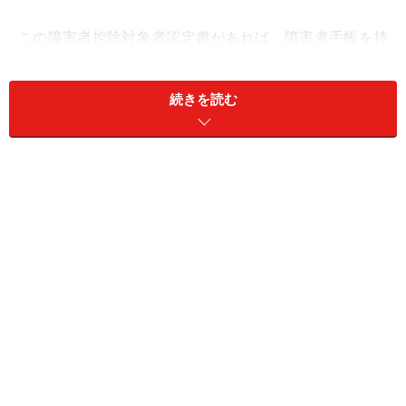
この障害者控除対象者認定書があれば、障害者手帳を持
っていなくても、確定申告の際に障害者控除を受けるこ
とができます。
続きを読む
対象となる人は65歳以上。条件については、多くの市区
町村で次のように定められています。
1.障害者に該当する人