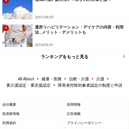
4
個人の見解によるものであり、全ての方への有効性を保証するも
のではありません。当サイトで提供する情報に基づいて被ったい
かなる損害についても、当社、各ガイド、その他当社と契約した
2007/08/05
情報提供者は一切の責任を負いかねます。
免責事項
通所リハビリテーション・デイケアの内容・利用
5
法…メリット・デメリットも
【編集部おすすめの購入サイト】
2024/06/01
ランキングをもっと見る
Amazonで介護用品をチェック！
楽天市場で介護用品をチェック！
>
>
>
>
All About
健康・医療
治療・介護
介護
>
要介護認定・要支援認定
障害者控除対象者認定の制度と申請
会社概要
採用情報
投資家情報
広告掲載
利用規約
プライバシーポリシー