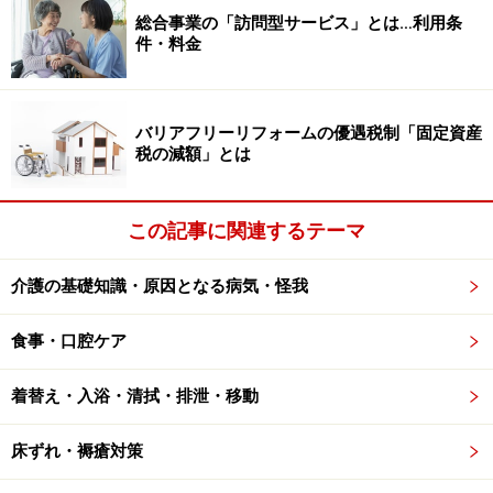
総合事業の「訪問型サービス」とは…利用条
う。
件・料金
障害者…………1人につき27万円
特別障害者……1人につき40万円
バリアフリーリフォームの優遇税制「固定資産
税の減額」とは
また障害者控除対象者認定は、最大5年前までさかのぼ
って申請することができます。5年前から要介護状態と
この記事に関連するテーマ
なっている場合は、5年前までさかのぼって確定申告の
やり直しを行えば、まとまった還付金を受け取ることが
介護の基礎知識・原因となる病気・怪我
可能です。
食事・口腔ケア
着替え・入浴・清拭・排泄・移動
障害者控除対象者認定の申請方法
障害者控除対象者認定の申請方法は簡単。市区町村の福
床ずれ・褥瘡対策
祉課などで「障害者控除対象者認定を申請したい」と申