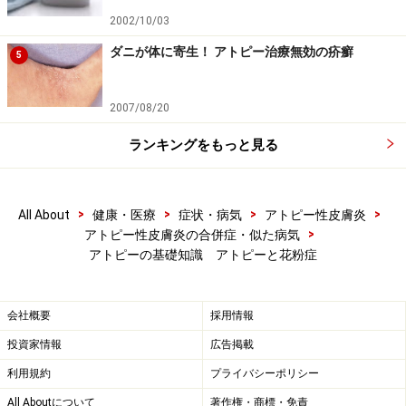
上の症状に加えて、アトピーのある時の症状は、
2002/10/03
目の周りでアトピーの湿疹が悪くなる
ダニが体に寄生！ アトピー治療無効の疥癬
5
鼻の下で湿疹がひどくなる
2007/08/20
ことが考えられます。
ランキングをもっと見る
特に目の周りの症状が起こった時には、目に入っても大
丈夫な眼軟膏を目の周りに一時的に塗ることがありま
>
>
>
>
All About
健康・医療
症状・病気
アトピー性皮膚炎
す。ただ、ステロイドは、白内障（
アトピーの合併症
を
>
アトピー性皮膚炎の合併症・似た病気
アトピーの基礎知識 アトピーと花粉症
参照）や緑内障が起こる可能性があるので、きちんと医
師と相談の上、使用してください。
会社概要
採用情報
投資家情報
広告掲載
次のページでは、
アトピー検査の活用法
をご紹介しま
利用規約
プライバシーポリシー
す。
All Aboutについて
著作権・商標・免責