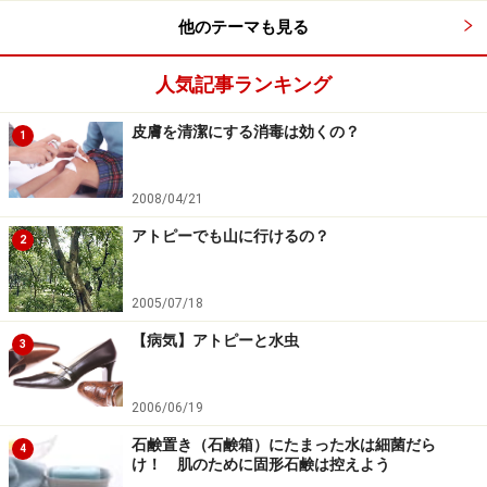
他のテーマも見る
目の症状は
人気記事ランキング
かゆみ
皮膚を清潔にする消毒は効くの？
1
涙目
充血
2008/04/21
アトピーでも山に行けるの？
2
です。
2005/07/18
【病気】アトピーと水虫
3
2006/06/19
アトピーで花粉症にかかった時は？
石鹸置き（石鹸箱）にたまった水は細菌だら
4
け！ 肌のために固形石鹸は控えよう