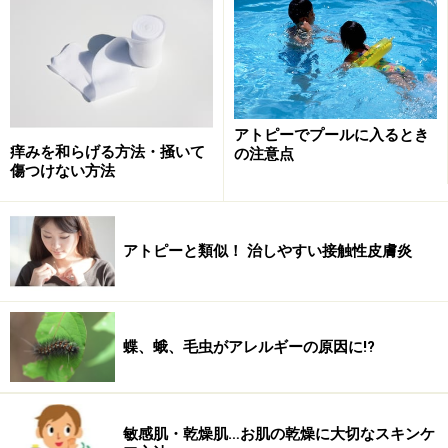
様々な花粉が原因になりえますが、ご存知の通り、最も
有名なのがスギです。日本の山の多くを占めるスギの木
アトピーでプールに入るとき
痒みを和らげる方法・掻いて
の注意点
が原因となる「スギ花粉症」は、日本の国民病にもなり
傷つけない方法
つつあります。
アトピーと類似！ 治しやすい接触性皮膚炎
「花粉症」の起こるメカニズム
蝶、蛾、毛虫がアレルギーの原因に!?
スギ花粉が体のIgE抗体が産生され、IgE抗体が肥満細胞に働
きます
敏感肌・乾燥肌…お肌の乾燥に大切なスキンケ