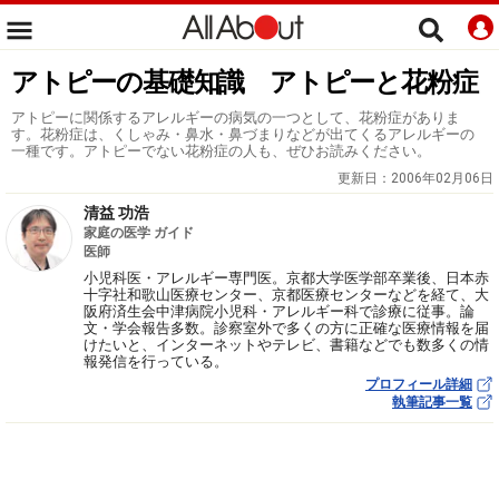
アトピーの基礎知識 アトピーと花粉症
アトピーに関係するアレルギーの病気の一つとして、花粉症がありま
す。花粉症は、くしゃみ・鼻水・鼻づまりなどが出てくるアレルギーの
一種です。アトピーでない花粉症の人も、ぜひお読みください。
更新日：
2006年02月06日
清益 功浩
家庭の医学 ガイド
医師
小児科医・アレルギー専門医。京都大学医学部卒業後、日本赤
十字社和歌山医療センター、京都医療センターなどを経て、大
阪府済生会中津病院小児科・アレルギー科で診療に従事。論
文・学会報告多数。診察室外で多くの方に正確な医療情報を届
けたいと、インターネットやテレビ、書籍などでも数多くの情
報発信を行っている。
プロフィール詳細
執筆記事一覧