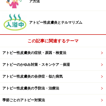
ア方法
花粉が目や鼻に入ると、その花粉のIgE抗体が形質細胞
（Bリンパ球）から産生されます。IgE抗体が白血球（特
に肥満細胞）からヒスタミンや化学物質を産生させ、鼻
アトピー性皮膚炎とテルマリズム
や目の粘膜や血管に働いて、涙や鼻水が出てきます。粘
膜の浮腫が出てくると、鼻づまりになります。
この記事に関連するテーマ
ですから花粉症にかかると、目と鼻に症状が集中するの
アトピー性皮膚炎の症状・原因・検査法
です。
アトピーのかゆみ対策・スキンケア・保湿
目と鼻の症状だけでもつらいものです。
アトピー性皮膚炎の合併症・似た病気
鼻の症状は
アトピー性皮膚炎の予防法・治療法
くしゃみ
鼻水
季節ごとのアトピー対策法
鼻づまり