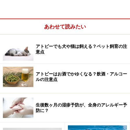
花粉症は、アレルギー性鼻炎または鼻アレルギー、アレ
ルギー性結膜炎の中で、花粉を原因とするものをいいま
す。
あわせて読みたい
名前の通り、1-2ヶ月続く花粉飛散時期に症状が出現する
ので、風邪と異なり、くしゃみ・鼻水・鼻づまり・目の
かゆみなどが長く続く場合は、「花粉症」かも知れませ
アトピーでも犬や猫は飼える？ペット飼育の注
意点
んね。
アトピーはお酒でかゆくなる？飲酒・アルコー
ルの注意点
生後数ヶ月の湿疹予防が、全身のアレルギー予
防に？