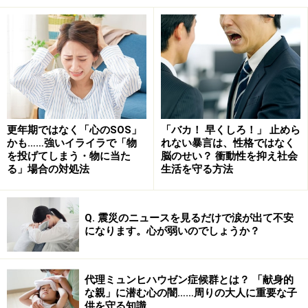
断・治療行為ではありません。診断・治療を必要とする方は、適
切な医療機関での受診をおすすめいたします。記事内容は執筆者
個人の見解によるものであり、全ての方への有効性を保証するも
のではありません。当サイトで提供する情報に基づいて被ったい
かなる損害についても、当社、各ガイド、その他当社と契約した
情報提供者は一切の責任を負いかねます。
免責事項
次のページへ
1
/
2
更年期ではなく「心のSOS」
「バカ！ 早くしろ！」 止めら
かも……強いイライラで「物
れない暴言は、性格ではなく
を投げてしまう・物に当た
脳のせい？ 衝動性を抑え社会
る」場合の対処法
生活を守る方法
Q. 震災のニュースを見るだけで涙が出て不安
になります。心が弱いのでしょうか？
代理ミュンヒハウゼン症候群とは？ 「献身的
な親」に潜む心の闇……周りの大人に重要な子
供を守る知識