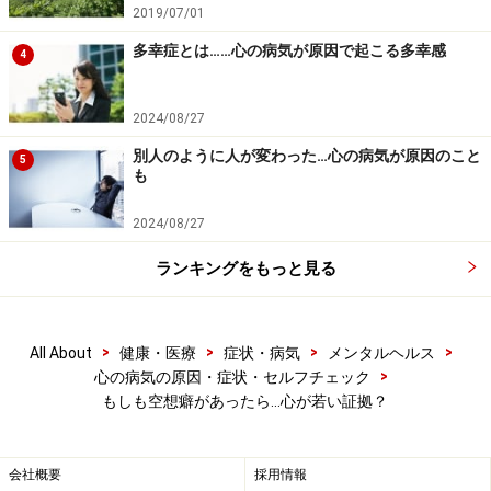
2019/07/01
多幸症とは……心の病気が原因で起こる多幸感
4
2024/08/27
別人のように人が変わった…心の病気が原因のこと
5
も
2024/08/27
ランキングをもっと見る
>
>
>
>
All About
健康・医療
症状・病気
メンタルヘルス
>
心の病気の原因・症状・セルフチェック
もしも空想癖があったら…心が若い証拠？
会社概要
採用情報