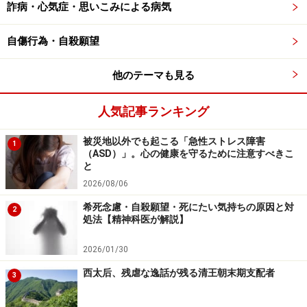
詐病・心気症・思いこみによる病気
自傷行為・自殺願望
他のテーマも見る
人気記事ランキング
被災地以外でも起こる「急性ストレス障害
1
（ASD）」。心の健康を守るために注意すべきこ
と
2026/08/06
希死念慮・自殺願望・死にたい気持ちの原因と対
2
処法【精神科医が解説】
2026/01/30
西太后、残虐な逸話が残る清王朝末期支配者
3