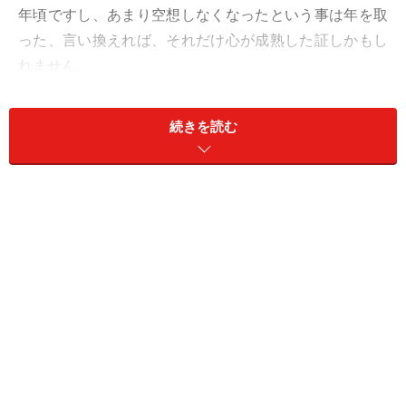
年頃ですし、あまり空想しなくなったという事は年を取
った、言い換えれば、それだけ心が成熟した証しかもし
れません。
空想自体は人によってはなかなか楽しいものですし、使
続きを読む
い方によっては役にも立ちます。例えば、仕事中に辛さ
を感じている時、何か楽しい事、例えば、休暇中に南の
島でバカンスを取っているようなイメージを頭に浮かべ
て、仕事のモチベーションを高めている人もいらっしゃ
るでしょう。しかし、空想には楽しいが故、浸り過ぎて
しまうリスクがあります。もしも、気分を良くする必要
がある度に空想に浸っていたら、空想に浸る事がその人
の心の防衛機制になっています。
心の防衛機制とは心理学の用語で、心を不安定にさせる
ような現実に直面した時、心を安定にする為に取られる