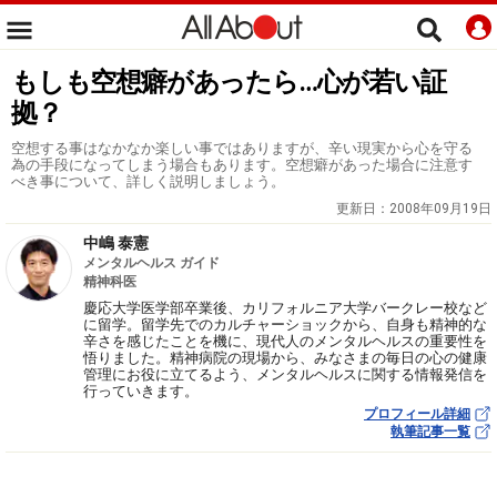
もしも空想癖があったら…心が若い証
拠？
空想する事はなかなか楽しい事ではありますが、辛い現実から心を守る
為の手段になってしまう場合もあります。空想癖があった場合に注意す
べき事について、詳しく説明しましょう。
更新日：
2008年09月19日
中嶋 泰憲
メンタルヘルス ガイド
精神科医
慶応大学医学部卒業後、カリフォルニア大学バークレー校など
に留学。留学先でのカルチャーショックから、自身も精神的な
辛さを感じたことを機に、現代人のメンタルヘルスの重要性を
悟りました。精神病院の現場から、みなさまの毎日の心の健康
管理にお役に立てるよう、メンタルヘルスに関する情報発信を
行っていきます。
プロフィール詳細
執筆記事一覧