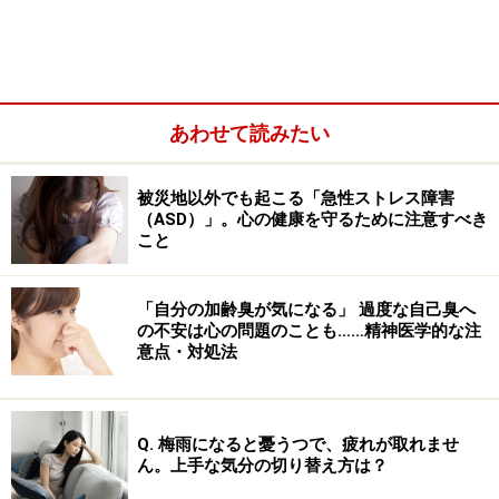
手段の事です。例えば、何かおもしろくない事があった
時に取られる心の防衛機制は様々あります。八つ当たり
してしまう、意識しないように心の内に抑圧してしま
う、それをばねにして一生懸命がんばる場合などありま
あわせて読みたい
すが、空想に浸る事も辛い現実から心を守る為の心の防
衛機制となります。
被災地以外でも起こる「急性ストレス障害
（ASD）」。心の健康を守るために注意すべき
空想の世界に浸りすぎてしまう……すなわち、心を守る為
こと
に空想を心の防衛機制として使い過ぎてしまうと、深刻
な問題が生じてきます。
「自分の加齢臭が気になる」 過度な自己臭へ
の不安は心の問題のことも……精神医学的な注
意点・対処法
>> 次ページで、空想に浸りすぎてしまう場合の問題を詳
しく述べます。>>
※記事内容は執筆時点のものです。最新の内容をご確認くださ
Q. 梅雨になると憂うつで、疲れが取れませ
い。
ん。上手な気分の切り替え方は？
※当サイトにおける医師・医療従事者等による情報の提供は、診