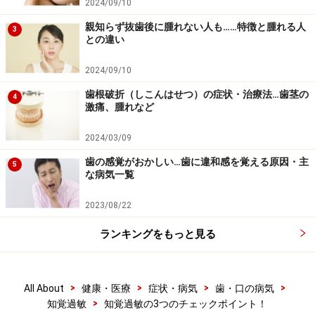
2024/09/10
親知らず抜歯後に腫れない人も……特徴と腫れる人
3
との違い
2024/09/10
歯根破折（しこんはせつ）の症状・治療法…歯茎の
4
激痛、腫れなど
2024/03/09
歯の感覚がおかしい…歯に違和感を覚える原因・主
5
な病気一覧
2023/08/22
ランキングをもっと見る
>
>
>
>
All About
健康・医療
症状・病気
歯・口の病気
>
知覚過敏
知覚過敏の3つのチェックポイント！