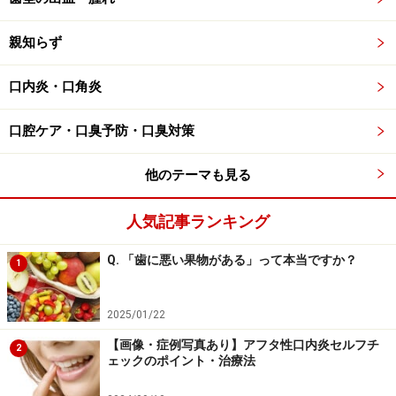
親知らず
口内炎・口角炎
口腔ケア・口臭予防・口臭対策
他のテーマも見る
人気記事ランキング
Q. 「歯に悪い果物がある」って本当ですか？
1
2025/01/22
【画像・症例写真あり】アフタ性口内炎セルフチ
2
ェックのポイント・治療法