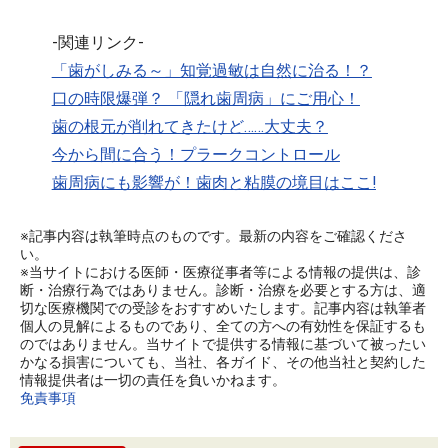
-関連リンク-
「歯がしみる～」知覚過敏は自然に治る！？
口の時限爆弾？ 「隠れ歯周病」にご用心！
歯の根元が削れてきたけど……大丈夫？
今から間に合う！プラークコントロール
歯周病にも影響が！歯肉と粘膜の境目はここ!
※記事内容は執筆時点のものです。最新の内容をご確認くださ
い。
※当サイトにおける医師・医療従事者等による情報の提供は、診
断・治療行為ではありません。診断・治療を必要とする方は、適
切な医療機関での受診をおすすめいたします。記事内容は執筆者
個人の見解によるものであり、全ての方への有効性を保証するも
のではありません。当サイトで提供する情報に基づいて被ったい
かなる損害についても、当社、各ガイド、その他当社と契約した
情報提供者は一切の責任を負いかねます。
免責事項