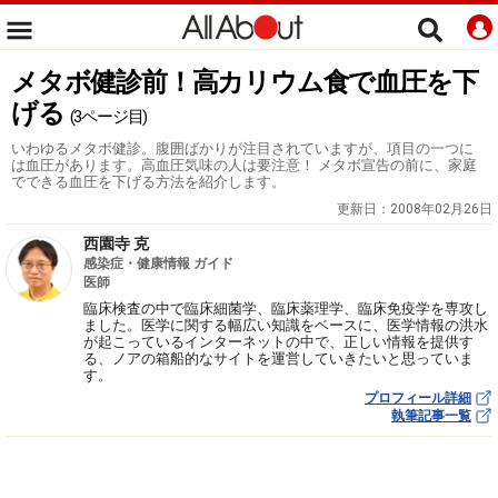
メタボ健診前！高カリウム食で血圧を下
げる
(3ページ目)
いわゆるメタボ健診。腹囲ばかりが注目されていますが、項目の一つに
は血圧があります。高血圧気味の人は要注意！ メタボ宣告の前に、家庭
でできる血圧を下げる方法を紹介します。
更新日：
2008年02月26日
西園寺 克
感染症・健康情報 ガイド
医師
臨床検査の中で臨床細菌学、臨床薬理学、臨床免疫学を専攻し
ました。医学に関する幅広い知識をベースに、医学情報の洪水
が起こっているインターネットの中で、正しい情報を提供す
る、ノアの箱船的なサイトを運営していきたいと思っていま
す。
プロフィール詳細
執筆記事一覧