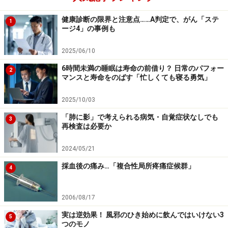
健康診断の限界と注意点……A判定で、がん「ステ
1
ージ4」の事例も
2025/06/10
6時間未満の睡眠は寿命の前借り？ 日常のパフォー
2
マンスと寿命をのばす「忙しくても寝る勇気」
2025/10/03
「肺に影」で考えられる病気・自覚症状なしでも
3
再検査は必要か
2024/05/21
採血後の痛み…「複合性局所疼痛症候群」
4
2006/08/17
実は逆効果！ 風邪のひき始めに飲んではいけない3
5
つのモノ