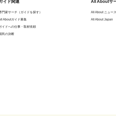
ガイド関連
All Abou
専門家サーチ（ガイドを探す）
All About ニュー
All Aboutガイド募集
All About Japan
ガイドへの仕事・取材依頼
国民の決断