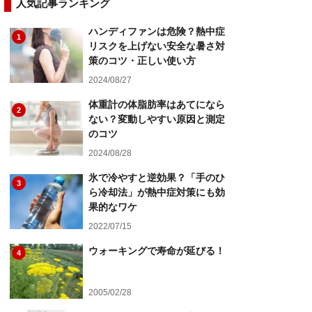
人気記事ランキング
ハンディファンは危険？熱中症
1
リスクを上げない安全な暑さ対
策のコツ・正しい使い方
2024/08/27
体重計の体脂肪率はあてになら
2
ない？変動しやすい原因と測定
のコツ
2024/08/28
氷で冷やすと逆効果？「手のひ
3
ら冷却法」が熱中症対策にも効
果的なワケ
2022/07/15
ウォーキングで寿命が延びる！
4
2005/02/28