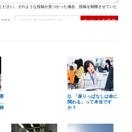
害
Q. 「座りっぱなしは命に
…
関わる」って本当です
候
か？