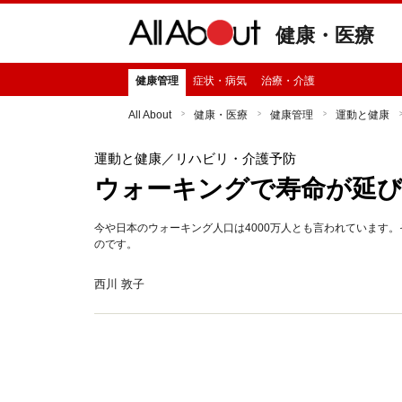
健康・医療
健康管理
症状・病気
治療・介護
All About
健康・医療
健康管理
運動と健康
運動と健康
／リハビリ・介護予防
ウォーキングで寿命が延
今や日本のウォーキング人口は4000万人とも言われています
のです。
西川 敦子