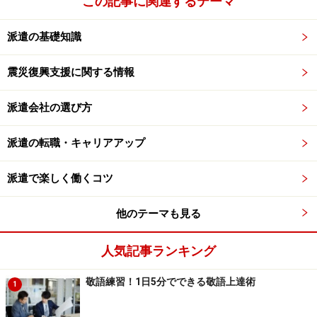
この記事に関連するテーマ
ましょう。
派遣の基礎知識
直接雇用が決定したら、給与などの諸条件は派遣会社を
通して交渉。企業と直接交渉ではないので、納得いくま
震災復興支援に関する情報
で交渉しましょう。
派遣会社の選び方
※記事内容は執筆時点のものです。最新の内容をご確認くださ
派遣の転職・キャリアアップ
い。
派遣で楽しく働くコツ
次のページへ
1
/
3
他のテーマも見る
人気記事ランキング
敬語練習！1日5分でできる敬語上達術
1