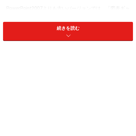
PowerPoint2007よりも古いバージョンでは、「図表ギャ
ラリー」という機能を使って図表を作成していました。
組織図を初めとした6つの図表を簡単に描くことができ
続きを読む
ましたが、デザイン的に満足するものを仕上げるにはあ
とから手を加える必要がありました。また作成したい図
表が6つにあてはまらないケースも多かったように思い
ます。
PowerPoint2007のSmart Artには、115種類もの図表のパ
ターンが用意されており、どれも以下に示すようなデザ
イン性の高いものばかりです。