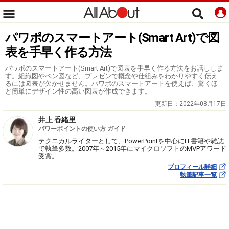
パワポのスマートアート(Smart Art)で図
表を手早く作る方法
パワポのスマートアート(Smart Art)で図表を手早く作る方法をお話ししま
す。組織図やベン図など、プレゼンで概念や仕組みをわかりやすく伝え
るには図表が欠かせません。パワポのスマートアートを使えば、驚くほ
ど簡単にデザイン性の高い図表が作成できます。
更新日：
2022年08月17日
井上 香緒里
パワーポイントの使い方 ガイド
テクニカルライターとして、PowerPointを中心にIT書籍や雑誌
で執筆多数。2007年～2015年にマイクロソフトのMVPアワード
受賞。
プロフィール詳細
執筆記事一覧