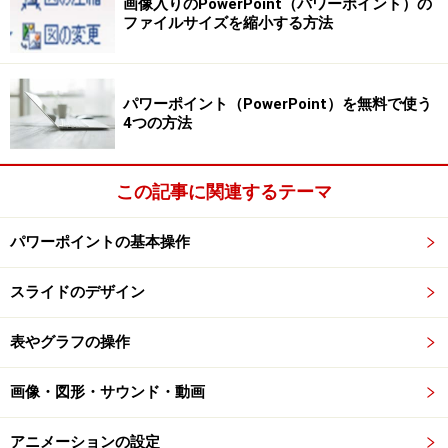
画像入りのPowerPoint（パワーポイント）の
＞実際にSmart Artを使って図表を作成してみましょう
ファイルサイズを縮小する方法
※記事内容は執筆時点のものです。最新の内容をご確認くださ
い。
※OSやアプリ、ソフトのバージョンによっては画面表示、操作方
パワーポイント（PowerPoint）を無料で使う
法が異なる可能性があります。
4つの方法
次のページへ
1
/
3
この記事に関連するテーマ
パワーポイントの基本操作
スライドのデザイン
表やグラフの操作
画像・図形・サウンド・動画
アニメーションの設定