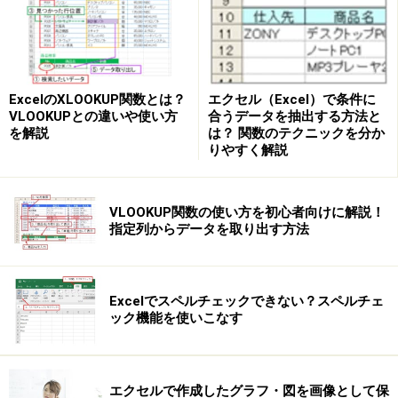
セクションの省略
エクセル（Excel）で条件に
ExcelのXLOOKUP関数とは？
なお、セクションを2つだけ記述した場合は、1つ目のセ
合うデータを抽出する方法と
VLOOKUPとの違いや使い方
は？ 関数のテクニックを分か
クションが「正の数・0」、2つ目のセクションが「負の
を解説
りやすく解説
数」の表示書式と判断されます。文字列はそのまま表示
されます。
VLOOKUP関数の使い方を初心者向けに解説！
指定列からデータを取り出す方法
Excelでスペルチェックできない？スペルチェ
セクションを1つだけ記述した場合は「すべての数値」
ック機能を使いこなす
に表示書式と判断されます。文字列はそのまま表示され
ます。
エクセルで作成したグラフ・図を画像として保