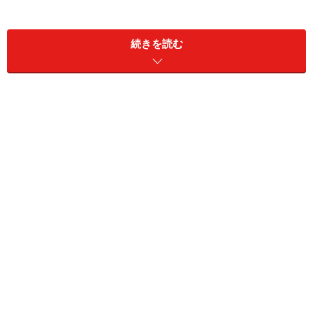
続きを読む
各定義式は「;（セミコロン）」で区切られ、定義されて
いる位置で、どの種類のデータに設定する定義式かどう
かが判断されます。なお、この「（;）セミコロン」で区
切られた各部分を「セクション」といいます。