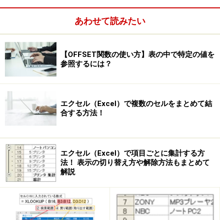
あわせて読みたい
【OFFSET関数の使い方】表の中で特定の値を
参照するには？
エクセル（Excel）で複数のセルをまとめて結
合する方法！
例えば、入力されているデータが正の数の場合に「セ氏
○○℃」、負の数の場合に「氷点下○○℃」、0の場合に
エクセル（Excel）で項目ごとに集計する方
「セ氏零度」、文字列の場合に「観測メモ：○○」と表示
法！ 表示の切り替え方や解除方法もまとめて
解説
する場合は、次のように定義します。