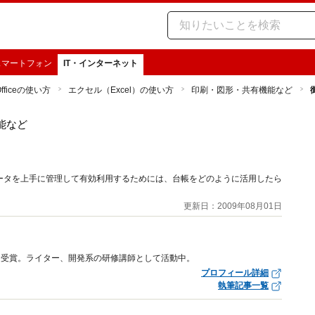
スマートフォン
IT・インターネット
Officeの使い方
エクセル（Excel）の使い方
印刷・図形・共有機能など
能など
ータを上手に管理して有効利用するためには、台帳をどのように活用したら
更新日：2009年08月01日
ワード受賞。ライター、開発系の研修講師として活動中。
プロフィール詳細
執筆記事一覧