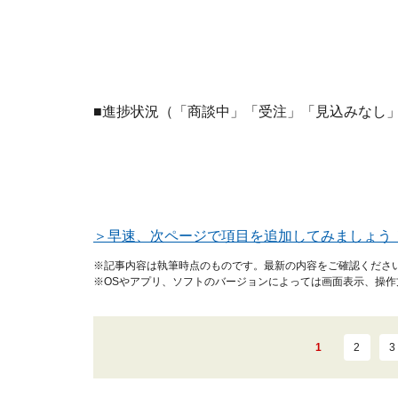
■進捗状況（「商談中」「受注」「見込みなし
＞早速、次ページで項目を追加してみましょう
※記事内容は執筆時点のものです。最新の内容をご確認くださ
※OSやアプリ、ソフトのバージョンによっては画面表示、操
1
2
3