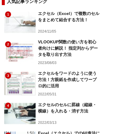
人気記事ランキング
エクセル（Excel）で複数のセル
1
をまとめて結合する方法！
2024/11/05
VLOOKUP関数の使い方を初心
2
者向けに解説！ 指定列からデー
タを取り出す方法
2023/08/03
エクセルをワードのように使う
3
方法！方眼紙を作成してワープ
ロ的に活用
2022/05/31
エクセルのセルに罫線（縦線・
4
横線）を入れる・消す方法
2022/03/13
Excel（エクセル）での60進法に