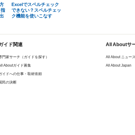
方
Excelでスペルチェック
 指
できない？スペルチェッ
出
ク機能を使いこなす
ガイド関連
All Abou
専門家サーチ（ガイドを探す）
All About ニュー
All Aboutガイド募集
All About Japan
ガイドへの仕事・取材依頼
国民の決断