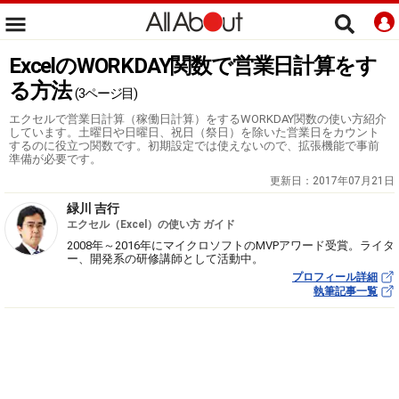
ExcelのWORKDAY関数で営業日計算をす
る方法
(3ページ目)
エクセルで営業日計算（稼働日計算）をするWORKDAY関数の使い方紹介
しています。土曜日や日曜日、祝日（祭日）を除いた営業日をカウント
するのに役立つ関数です。初期設定では使えないので、拡張機能で事前
準備が必要です。
更新日：
2017年07月21日
緑川 吉行
エクセル（Excel）の使い方 ガイド
2008年～2016年にマイクロソフトのMVPアワード受賞。ライタ
ー、開発系の研修講師として活動中。
プロフィール詳細
執筆記事一覧