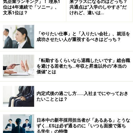
気企業ランキング」！ 理系1
来プラスになるのはどっち？
位は4年連続で「ソニー」、
共通点は“入学のしやすさ”だ
文系1位は？
けれど、違いは…
「やりたい仕事」と「入りたい会社」、就活を
成功させたい人が重視するべきはどっち？
「転勤するくらいなら退職したいです」総合職
を避ける若者たち…年収と昇進以外の“本当の
価値”とは
内定式後の過ごし方……入社までにやっておき
たいこととは？
日本中の新卒採用担当者が「あるある」とうな
ずく…ESは必ず通るのに「いつも面接で落ち
る学生」の特徴