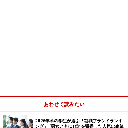
その想いをどうやって伝えるのか？どうすれば伝わ
るのか？
を確認して、さらに彼女に秋からの就職活動の戦略を立
てさせた。
その後、今までの就職活動の
ずれ
が修正され、やっと
ピ
ントが合った
らしい。具体的に言えば、自分の強みや弱
みがはっきりわかり、自らが望む会社が明確になり、そ
してそれを踏まえた面接における自己PRの勘所がわか
り、うまく進めるようになったそうだ。そしてついに12
月、念願の企業の一つの内定を手中にした。
あわせて読みたい
力があるのに、何かがずれていて、内定が取れない。
2026年卒の学生が選ぶ「就職ブランドランキ
同じように、悩んでいる人はいないだろうか。
ング」 “男女ともに1位”を獲得した人気の企業