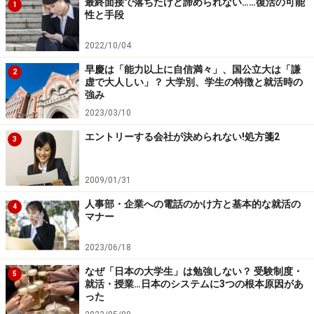
最終面接で落ちたけど諦められない……復活の可能
1
性と手段
2022/10/04
早慶は「能力以上に自信満々」、国公立大は「謙
2
虚で大人しい」？ 大学別、学生の特徴と就活時の
強み
2023/03/10
エントリーする会社が決められない!処方箋2
3
2009/01/31
人事部・企業への電話のかけ方と基本的な就活の
4
マナー
2023/06/18
なぜ「日本の大学生」は勉強しない？ 受験制度・
5
就活・授業…日本のシステムに3つの根本原因があ
った