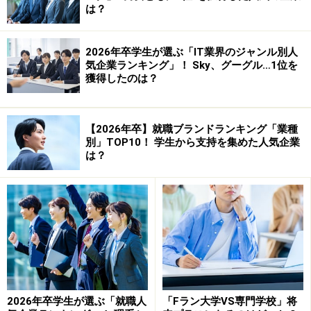
は？
今回はみなさんの就職活動のピントがずれないための、
大切な3つの視点を述べてみたい。この3つを併用するこ
2026年卒学生が選ぶ「IT業界のジャンル別人
気企業ランキング」！ Sky、グーグル…1位を
とで、輪郭がぼやけていない、クリアな就職活動ができ
獲得したのは？
るはずだ。是非じっくり読んでほしいと思う。
【2026年卒】就職ブランドランキング「業種
別」TOP10！ 学生から支持を集めた人気企業
3つの視点。それは、
虫の目
、
鳥の目
、
魚の目
だ。
は？
※次のページで、
虫の目の視点を持つ
ことを考える！
※記事内容は執筆時点のものです。最新の内容をご確認くださ
い。
次のページへ
1
/
4
2026年卒学生が選ぶ「就職人
「Fラン大学VS専門学校」将