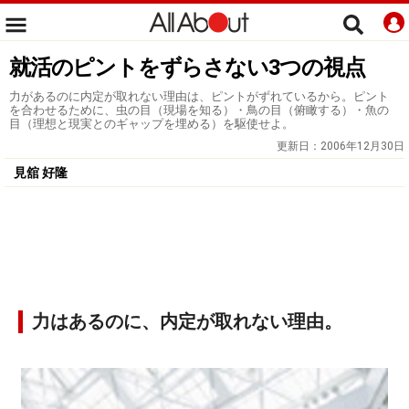
就活のピントをずらさない3つの視点
力があるのに内定が取れない理由は、ピントがずれているから。ピント
を合わせるために、虫の目（現場を知る）・鳥の目（俯瞰する）・魚の
目（理想と現実とのギャップを埋める）を駆使せよ。
更新日：
2006年12月30日
見舘 好隆
力はあるのに、内定が取れない理由。