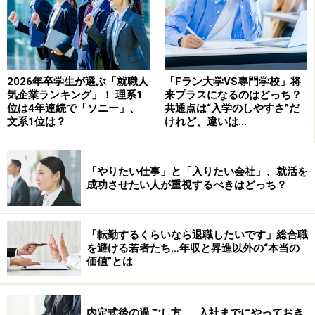
2026年卒学生が選ぶ「就職人
「Fラン大学VS専門学校」将
気企業ランキング」！ 理系1
来プラスになるのはどっち？
位は4年連続で「ソニー」、
共通点は“入学のしやすさ”だ
文系1位は？
けれど、違いは…
「やりたい仕事」と「入りたい会社」、就活を
成功させたい人が重視するべきはどっち？
「転勤するくらいなら退職したいです」総合職
を避ける若者たち…年収と昇進以外の“本当の
価値”とは
内定式後の過ごし方……入社までにやっておき