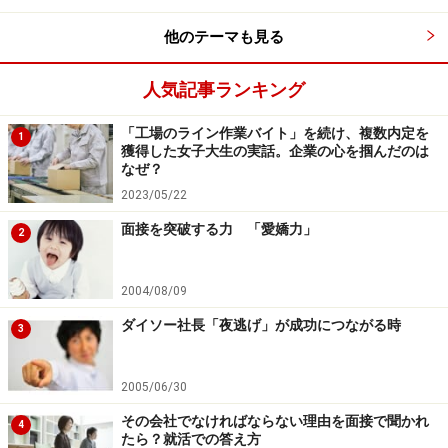
他のテーマも見る
人気記事ランキング
「工場のライン作業バイト」を続け、複数内定を
1
獲得した女子大生の実話。企業の心を掴んだのは
なぜ？
2023/05/22
面接を突破する力 「愛嬌力」
2
2004/08/09
ダイソー社長「夜逃げ」が成功につながる時
3
2005/06/30
その会社でなければならない理由を面接で聞かれ
4
たら？就活での答え方