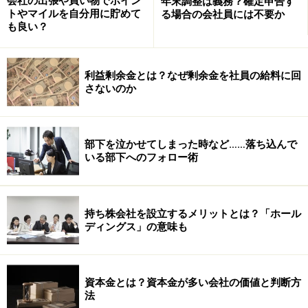
会社の出張や買い物でポイン
年末調整は義務？確定申告す
■ 経理書類は最低『７年』 財務諸表等は『１０年』
トやマイルを自分用に貯めて
る場合の会社員には不要か
も良い？
保管
経理周りの書類の保管に関する法律は、具体的には会社
利益剰余金とは？なぜ剰余金を社員の給料に回
さないのか
法や税法等で決められています。
経理関係の書類は税法に定められているものが多いので
すが、これによるとその多くに７年間の保管が義務付け
部下を泣かせてしまった時など……落ち込んで
られています。
いる部下へのフォロー術
中でも、財務諸表等になってくると、なんと！会社法に
より１０年間の保管が必要と取り決められています
（※）。
持ち株会社を設立するメリットとは？「ホール
ディングス」の意味も
これらの期間、書類の保管を怠って処分などしてしまう
と、税務調査で不利な調査の結果を迎えることとなった
資本金とは？資本金が多い会社の価値と判断方
り、株主に訴えられたりする可能性がある、ということ
法
です。