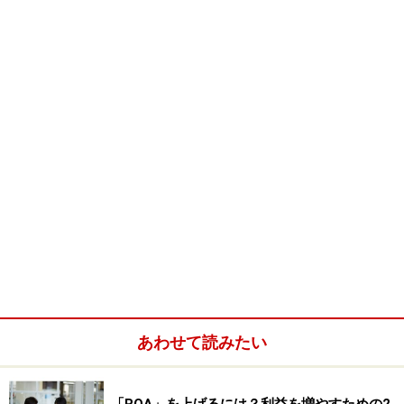
「もう、必要ない」なんて自分で考えても、他人にとって
は重要な書類もあったりします。
経理の書類は、特に気をつけて！
『大掃除』というと、何かを『処分する』といったイメ
あわせて読みたい
ージがあります。
でも、経理周りの書類はおいそれとは処分することはで
きません。
「ROA」を上げるには？利益を増やすための2