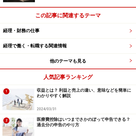
帳簿書類は、経理関連の証拠書類です。
この記事に関連するテーマ
「うっかり、捨ててしまいました……」では済まされない
経理・財務の仕事
結果を招くこともあるのです。
経理で働く・転職する関連情報
期限は分かりましたが、では「経理書類」には何が該当
するのでしょうか？
他のテーマも見る
人気記事ランキング
※ 書類の保管期限はそれぞれ７年、１０年とご紹介し
収益とは？ 利益と売上の違い、意味などを簡単に
ましたが、それは「いつから数えて」でしょうか？
1
わかりやすく解説
税法に期限が定められている書類については「事業年度
終了日の翌日から２ヶ月を経過した日」（つまり、申告
2024/03/31
書の提出期限ですね）から起算して、会社法に定める書
医療費控除はいつまでさかのぼって申告できる？
2
類については「帳簿閉鎖時から」起算して、それぞれの
過去分の申告のやり方
期間保管しないといけないと定められている場合がほと