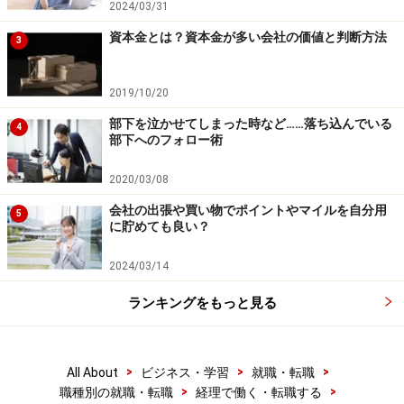
2024/03/31
んどです（例外もあります）。
資本金とは？資本金が多い会社の価値と判断方法
3
※記事内容は執筆時点のものです。最新の内容をご確認くださ
い。
2019/10/20
部下を泣かせてしまった時など……落ち込んでいる
4
次のページへ
1
/
3
部下へのフォロー術
2020/03/08
会社の出張や買い物でポイントやマイルを自分用
5
に貯めても良い？
2024/03/14
ランキングをもっと見る
>
>
>
All About
ビジネス・学習
就職・転職
>
>
職種別の就職・転職
経理で働く・転職する