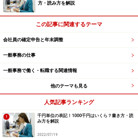
3ヶ月働いては放浪する、という働き方を続けていれ
方・読み方を解説
ば、有休もつかないし、傷病手当金も出ません。
(大前さんがスペインで森さんからの電話を受けたのは12
この記事に関連するテーマ
月8日。4月からずっとスペインにいたとしたら、ハケン
ライフとの雇用関係はとっくにきれています…)
会社員の確定申告と年末調整
「そんなものに頼るつもりはありませんが
何か?
」
一般事務の仕事
と言われてしまいそうですが(笑)、どんなスキルも働く
一般事務で働く・転職する関連情報
ことができなければ生かせない。がんばってなんとかな
他のテーマも見る
ることばかりではない。
久しぶりにハケンじゃなくなったのを機会に、せめて1
人気記事ランキング
年は勤めて欲しい！
千円単位の表記！1000千円はいくら？書き方・読
1
…最終回を横目で見ながら、そんなことを考えていまし
み方を解説
た。
2022/07/19