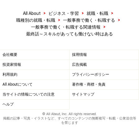
になる期間働いているのか、いくら貰えるのか…情報を
得て「計算」しておくことは大切だと思いますよ。
>
>
>
All About
ビジネス・学習
就職・転職
ホント、実感しています…。
>
>
職種別の就職・転職
一般事務で働く・転職する
>
一般事務で働く・転職する関連情報
最終話～スキルがあっても働けない時はある
会社概要
採用情報
投資家情報
広告掲載
利用規約
プライバシーポリシー
All Aboutについて
著作権・商標・免責
当サイトの情報についての注意
サイトマップ
ヘルプ
© All About, Inc. All rights reserved.
掲載の記事・写真・イラストなど、すべてのコンテンツの無断複写・転載・公衆送信等
を禁じます