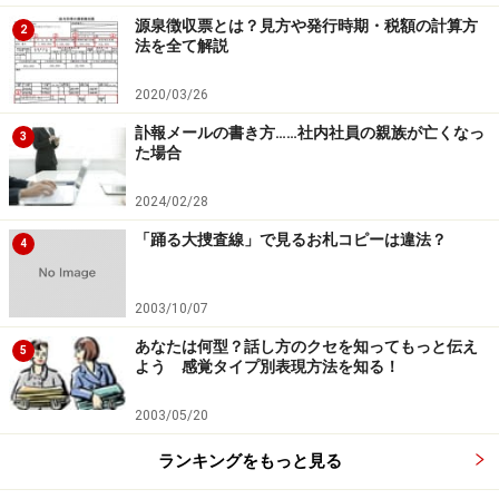
源泉徴収票とは？見方や発行時期・税額の計算方
そうなんです。「3ヶ月間お時給分は働きます」と、い
2
法を全て解説
つものセリフにスルーしてしまった方もいるかもしれま
せんが、最終話ラストの時点では、大前さんは派遣社員
2020/03/26
ではありません。
訃報メールの書き方……社内社員の親族が亡くなっ
3
た場合
「株式会社S&F運輸」という、S&Fの子会社に、東海林
主任が作ったと思われる求人の貼り紙を見て応募してき
2024/02/28
たのですから、この会社に直接雇用されることになりま
「踊る大捜査線」で見るお札コピーは違法？
4
す。
2003/10/07
有給休暇の法定付与日数や、傷病手当金の支給条件は、
「派遣」「正社員」という雇用形態によって違うという
あなたは何型？話し方のクセを知ってもっと伝え
5
よう 感覚タイプ別表現方法を知る！
ことはありませんが、「期間」によって支給されるされ
ないが決まります。
2003/05/20
病気やケガで働けない時に備える「働き方」。
ランキングをもっと見る
自分にはまだ関係ない、と思っている方も、自分が対象