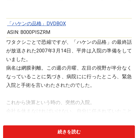
「ハケンの品格」DVDBOX
ASIN: B000PISZRM
ワタクシごとで恐縮ですが、「ハケンの品格」の最終話
が放送された2007年3月14日、平井は入院の準備をして
いました。
病名は網膜剥離。この週の月曜、左目の視野が半分なく
なっていることに気づき、病院にに行ったところ、緊急
入院と手術を言いわたされたのでした。
これから決算という時の、突然の入院。
会社を休まなければいけない。自分に任されていたこと
ができない。迷惑をかけてしまうという心苦しさと、そ
のためにたてていたプランが全てダメになってしまった
続きを読む
悔しさで、ホント、辛かったです。