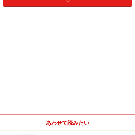
結局、術後の経過が悪く、再手術になったりもして、2
ヶ月近く入院することになりました。
あわせて読みたい
入院の時はコートを着ていたのに、桜の季節もGWも、病
院のベッドの上。