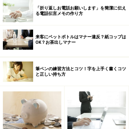
その間何度も､「神様がくれた休暇だと思って」と､たく
「折り返しお電話お願いします」を簡潔に伝え
る電話伝言メモの作り方
さんの人になぐさめてもらいましたし、そうするしかな
いと腹をくくってからは、不自由な「休暇」を、それな
りに楽しむことができました。
来客にペットボトルはマナー違反？紙コップは
OK？お茶出しマナー
そう思うことができたのは、「仕事ができない」間の身
分や生活の心配が少なかったことも大きいと思っていま
す。
筆ペンの練習方法とコツ！字を上手く書くコツ
と正しい持ち方
復帰まで会社は休職となりましたが、籍はあるので保険
が切れる心配はありませんし、給料は出なくても、後日
手続きすることで傷病手当金が貰えます。