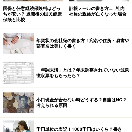
国保と任意継続保険料はどっ
訃報メールの書き方……社内
ちが安い？ 退職後の国民健康
社員の親族が亡くなった場合
保険と比較
年賀状の会社宛の書き方！宛名や住所・肩書や
部署名は美しく書く
最悪視力が元に戻らず、仕事ができず退社することにな
「年調末済」とは？年末調整されていない源泉
っても、被保険者の期間が1年以上あるので、傷病手当
徴収票をもらったら？
金を貰いながら、1年程度は治療に専念することはでき
る。
小口現金が合わない時どうする？自腹はNG？
考えられる原因
これが大前さんだったら、どうなっていたでしょうか。
契約終了直前に病気になり、しばらく仕事することがで
きない、となってしまったら。
千円単位の表記！1000千円はいくら？書き