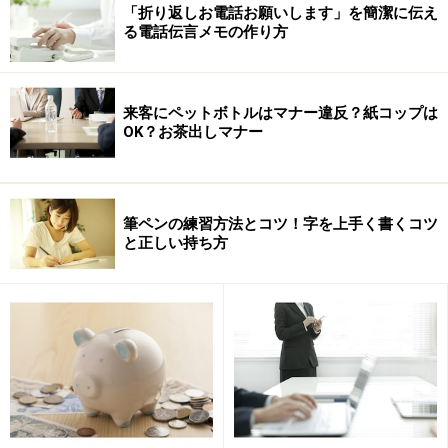
「折り返しお電話お願いします」を簡潔に伝え
分あり得ます。
る電話伝言メモの作り方
なので、会社はそれに備えて、期末の売掛金の残高に一
定の率を掛ける等で、あらかじめ経費を計上しておくこ
とが多いんです。
来客にペットボトルはマナー違反？紙コップは
OK？お茶出しマナー
簿記の仕訳で言いますと…。
期末売掛金残高1,000,000円の5%を貸倒引当金として計
筆ペンの練習方法とコツ！字を上手く書くコツ
と正しい持ち方
上する
3月31日
（借方）
(貸方)
貸倒引当金繰入 50,000円
貸倒引当金 50,000円