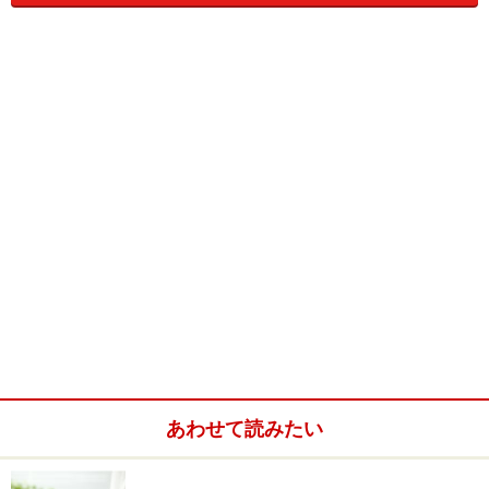
いつもニコニコ現金払い…は会社同士の取引では難しい
です。
継続して取引のある場合は、締め日を決めて請求書を発
行し、後に支払ってもらうことが多いハズ。
売り上げたけど、まだお金を貰っていない金額…これを
売掛金
と言います。売掛金の期末残高が多い…これは担
当者にも会社にも、嬉しくない事なんです。それは何故
か？
期末この売掛金が多ければ多い程、経費がかさんでしま
う場合があるんです。
経費がかさめば、当然会社の利益は下がってしまいます
よね…。
あわせて読みたい
こういう御時世ですし、売掛金が回収できない事だって
あります。運悪く取引先が倒産するとか…不吉ですが十