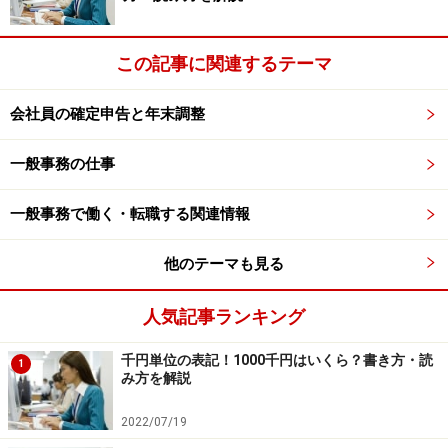
それに…売掛金の残高のある会社に、「残高確認書」を
発行している場合は、発行の手間や経費だって馬鹿にな
この記事に関連するテーマ
りません。
だから早く回収して欲しいのです。
会社員の確定申告と年末調整
領収書…早く出して下さい！のワケ ≫
一般事務の仕事
事務担当者として今しておきたいこと ≫
一般事務で働く・転職する関連情報
他のテーマも見る
※記事内容は執筆時点のものです。最新の内容をご確認くださ
い。
人気記事ランキング
千円単位の表記！1000千円はいくら？書き方・読
1
次のページへ
1
/
2
み方を解説
2022/07/19