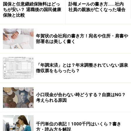
＊
貸倒引当金繰入
という経費が、この仕訳で計上されま
国保と任意継続保険料はどっ
訃報メールの書き方……社内
ちが安い？ 退職後の国民健康
社員の親族が亡くなった場合
す。
保険と比較
(＊貸倒償却とも言います。会社によって計上しない、計上方法が違
う事もあります)
年賀状の会社宛の書き方！宛名や住所・肩書や
部署名は美しく書く
この例の場合、予定していた100万円の回収が翌期4月
にズレてしまったら、5万会社の利益を下げてしまいま
す。あくまでも単純計算ですが、経費を切り詰めて利益
「年調末済」とは？年末調整されていない源泉
確保に努めている時、この5万は痛恨！となってしまう
徴収票をもらったら？
かもしれません。
「俺の担当してる会社は絶対安全だからそんな経費計上
小口現金が合わない時どうする？自腹はNG？
考えられる原因
しなくていい！」
…そうかもしれませんが、こういう計上方法を会社が採
用していれば、そういうワケにはいかないんです。
千円単位の表記！1000千円はいくら？書き
方・読み方を解説