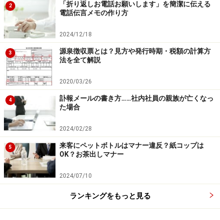
「折り返しお電話お願いします」を簡潔に伝える
2
電話伝言メモの作り方
2024/12/18
源泉徴収票とは？見方や発行時期・税額の計算方
3
法を全て解説
2020/03/26
訃報メールの書き方……社内社員の親族が亡くなっ
4
た場合
2024/02/28
来客にペットボトルはマナー違反？紙コップは
5
OK？お茶出しマナー
2024/07/10
ランキングをもっと見る