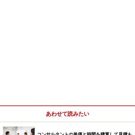
というものらしいのです。だから、ITコンサルはイヤ
（＋自分にはできないし・・）という発言がでてくるの
ですね。このイメージを持っているとしたら、すぐにあ
らためてもらいたい。業界研究不足です。
ではIT系の仕事とはどういうものでしょうか？
※記事内容は執筆時点のものです。最新の内容をご確認くださ
い。
次のページへ
1
/
5
あわせて読みたい
コンサルタントの単価と時間を積算して見積も