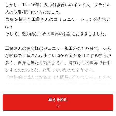
しかし、15～16年に及ぶ付き合いのインド人、ブラジル
人の取引相手もいるとのこと。
言葉を超えた工藤さんのコミュニケーションの方法と
は？
そして、魅力的な宝石の世界のお話もおききしました。
工藤さんのお父様はジュエリー加工の会社を経営。そん
な関係で工藤さんは小さい頃から宝石を目にする機会が
多く、自身も当たり前のように、将来はこの世界で仕事
をするのだろうな、と思っていたのだそうです。
「性格的に職人になるよりも問屋が向いている」とのお
父様のアドバイスもあり、宝石の問屋に就職。買付けか
ら日本での販売までを経験します。
そして29歳という若さで独立。現在は、社長として仕入
続きを読む
れ販売、そして直営のお店も経営されています。