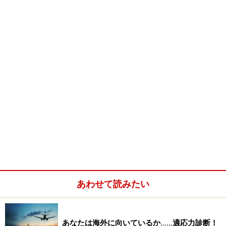
語学力を活かせる仕事がしたい、とか国際的な仕事がし
たい、といった意識はまったくなく、宝石に惹かれ宝石
の仕事をしたいと思った結果、海外と取引をすることに
なったとおっしゃる工藤さん。英語を集中的に勉強した
経験はないのだそうです。
英語ができなくてもコミュニケーションが成立するワケ
とは？次ページで＞＞
※記事内容は執筆時点のものです。最新の内容をご確認くださ
い。
次のページへ
1
/
5
あわせて読みたい
あなたは海外に向いているか……適応力診断！