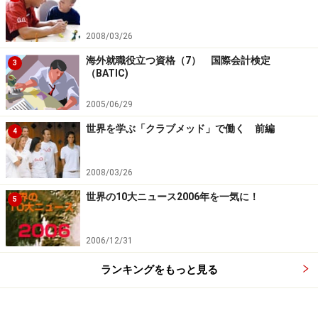
５）独立・開業！
2008/03/26
自分の名前で食べていく、誰もがあこがれるカリスマパ
海外就職役立つ資格（7） 国際会計検定
ティシエになると自分でお店を開くことも夢ではありま
3
（BATIC)
せん。ただ、そのためには、有名ホテルやレストランで
のパティシエ経験が必要になるかもしれません。
2005/06/29
世界を学ぶ「クラブメッド」で働く 前編
4
さて、パティシエへの憧れが膨らんできたところで、次
のページでは
いったいどうやったらパティシエになれる
2008/03/26
のか？
について検証していきたいと思います。
世界の10大ニュース2006年を一気に！
5
※記事内容は執筆時点のものです。最新の内容をご確認くださ
い。
2006/12/31
ランキングをもっと見る
次のページへ
1
/
2