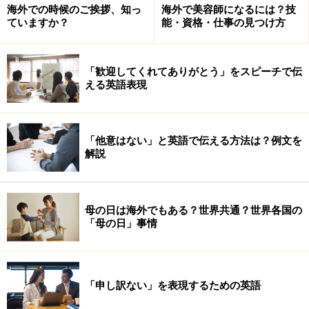
海外での時候のご挨拶、知っ
海外で美容師になるには？技
ていますか？
能・資格・仕事の見つけ方
どんな仕事があるの？
「歓迎してくれてありがとう」をスピーチで伝
パティシエとひとくちに言っても、さまざまな働き方が
える英語表現
あります。どんな働き方ができるのか、ひとつずつ見て
いきましょう。
「他意はない」と英語で伝える方法は？例文を
解説
１）ホテルのパティシエ
そこそこのレベル以上のホテルには、パティシエと呼ば
れる人がいます。ケーキやデザートを開発し、実際にお
母の日は海外でもある？世界共通？世界各国の
客様に提供するためのパティシエです。ホテルで活躍し
「母の日」事情
たパティシエは名声を得て、その後独立したりすること
も多いようです。
「申し訳ない」を表現するための英語
２）レストランのパティシエ