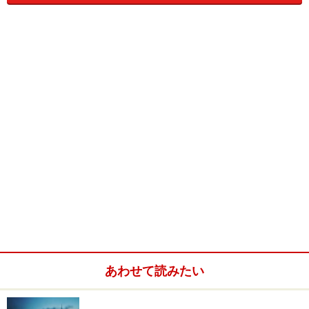
パティシエとは、洋菓子（ケーキやクッキーなど）を作
る職人
のことをいいます。細かい手作業の多い仕事で、
一朝一夕にその技術を身につけることは難しいようで
す。
また、ただ作業としてのお菓子づくりができるだけでは
なく、新しい商品を考えたり、工夫を凝らすための
想像
力やセンス
も同時に必要とされる職業です。
日本でも、「パティシエ」という職業そのものが注目さ
れはじめ、最近では専門職として認められつつあります
が、欧米では職業としてより確立されているといえるで
しょう。
あわせて読みたい
料理職人であり、お客様を喜ばせるエンターテイナーで