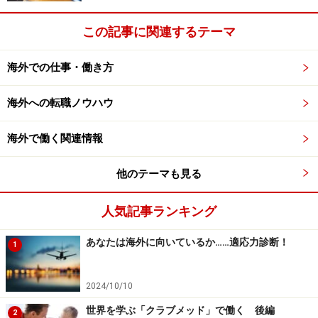
どのレストランでも専門のパティシエがいるわけではあ
りません。ある程度のグレードのレストランで、特にデ
この記事に関連するテーマ
ザートの評価が高いお店などはパティシエがいる可能性
があります。
海外での仕事・働き方
３）洋菓子店での勤務
海外への転職ノウハウ
洋菓子のお店で、お菓子の開発・製作をしている人たち
海外で働く関連情報
は、パティシエです。ただし、お店にもいろいろなレベ
ルがありますので、弟子入りをするならそれなりに名の
他のテーマも見る
通ったお店を選ぶことが大切です。
人気記事ランキング
４）製菓メーカーでの勤務
直接お客様に提供するわけではありませんが、製菓メー
あなたは海外に向いているか……適応力診断！
1
カー（お菓子を作って売る企業）ではパティシエは開発
部隊として機能します。どんなお菓子が喜ばれるのか？
2024/10/10
制約のある中で試行錯誤をしながら開発します。
世界を学ぶ「クラブメッド」で働く 後編
2