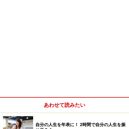
日本人対応のテクニカルサポートでも実は語学力を活か
せるチャンスがあります。
最近ではサポートセンターを中国などの海外に移してい
あわせて読みたい
るケースが多く、勤務地が海外ということも。業務は全
て日本語になりますが、海外生活を体験できます。また
自分の人生を年表に！ 2時間で自分の人生を振
企業によってはあいている時間に受けられる語学講座を