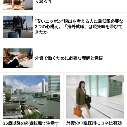
り返ろう
用意しているところもあり、働きながら語学力を磨くこ
ともできます。
“安いニッポン”脱出を考える人に最低限必要な
2つの心構え。「海外就職」は現実味を帯びて
ビジネスライクだけでない交流で語学力を活かせる仕
きたか
事。次ページで＞＞
※記事内容は執筆時点のものです。最新の内容をご確認くださ
い。
外資で働くために必要な理解と覚悟
次のページへ
1
/
2
外資の中途採用にコネは有効
35歳以降の外資転職で注意す