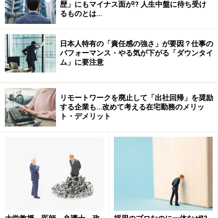
念が入ります。
歴」にもマイナス面が!? 人生中盤に待ち受け
るものとは…
■ＩＴ系、経営者 男性
理由次第ですね。とはいえ、確かに半年以上の離職期間
日本人特有の「責任感の強さ」が要因？仕事の
パフォーマンス・やる気が下がる「ダウンタイ
がありますと、何をしていたのか聞きたくなります。
ム」に要注意
先日１年半ぐらいかけて地球を１周していたという転職
希望者の方がいまして、最終的に採用しました。それ以
リモートワークを廃止して「出社回帰」を奨励
前の経験が大変当社に向いている経験を持っていました
する企業も…改めて考える在宅勤務のメリッ
し、かなり仕事の実績のある方でしたので、１年半のブ
ト・デメリット
ランクもその期間の話を面白おかしくお話できる方で、
人間にも幅が出る経験で非常に興味をそそられました。
実際に、当社でも入社後に活躍しています。これは特殊
な例かもしれませんが、離職期間が長いと気になります
が、理由次第ではないでしょうか。
■サービス業、経営幹部 女性