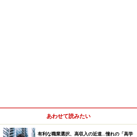
リスクは少ないです。しかし、そうはいってもこんな不
況の時代ですと会社が倒産してしまうこともあります。
管理が厳しくて面接に抜け出せないという場合もあり、
結果として離職せざるを得なかったという事態に陥る方
も多くいます。
それでは、離職期間については、どのくらいであれば影
響が少ないものなのか、経営者や人事の方に質問をして
みました。
■メーカー、人事担当者 男性
3ヶ月程度の離職期間でしたら気になりません。
また、半年ぐらい仕事をしていない期間があってもその
期間が、親御さんの介護をしていたなど正当と思われる
あわせて読みたい
理由がある場合は影響は軽微です。１年以上離職されて
いる場合は、「選り好みする方なんだろうか？」など疑
有利な職業選択、高収入の近道…憧れの「高学