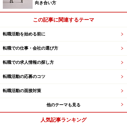
そうでない方がいます。半年以上離職期間がある方は、
向き合い方
面接で離職期間が長くなっている理由を聞かれることが
ありますので、きちんと話をできるようにしておきまし
この記事に関連するテーマ
ょう。
転職活動を始める前に
次のページでは、面接のポイントを紹介します。
転職での仕事・会社の選び方
※記事内容は執筆時点のものです。最新の内容をご確認くださ
い。
転職での求人情報の探し方
転職活動の応募のコツ
次のページへ
1
/
2
転職活動の面接対策
他のテーマも見る
人気記事ランキング