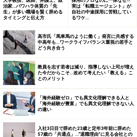
大学教授、医師、弁護士、政
採用のプロなのに一体なぜ!?
一年前までは、許容できる離職期間は、3ヶ月ぐらいと
治家…パワハラ体質の「先
実は「転職エージェント」が
考えていましたが、最近は採用される企業も減少してい
生」が多い職場を賢く辞める
自社の中途採用に苦戦してい
タイミングと伝え方
るワケ…
るようで、半年ぐらいの離職期間は許容するようになり
ました。
他社の経営者の方と話をしていますが、採用している企
高市氏「馬車馬のように働く」発言に共感する
中高年も…ワークライフバランス重視の若手と
業の数を減らしていたり、採用する基準をあげていたり
どう向き合う
する会社が多いからです。当社としては、他社にも内定
が出るような方を採用したいと思っていますので、他社
教員を志す若者は減り、指導しない上司が増え
が受からないからうちの会社にきたというスタンスです
た今だからこそ…改めて考えたい「教える」こ
とのメリット
と、もちろん採用はできません。
他業界に比べて当社は人気のない業界ですので、あまり
多くを求めているわけではありませんが、やはり考え方
「海外経験ゼロ」でも異文化理解できる人と
「海外経験が豊富」でも異文化理解できない人
や態度がネガティブな方は採用できません。それは、入
の違い
社してもすぐに辞めてしまう可能性が高いからです。
離職期間が多少長いことは問題ではないですが、離職期
入社3日目で辞めた23歳と定年3年前に辞めた
間が長くなってしまった理由をきちんと説明できる方と
57歳の「共通点」…“退職理由”に見る会社との