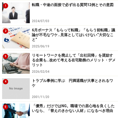
転職・中途の面接で必ず出る質問12例とその意図
1
2024/07/03
6月ボーナス「もらって転職」「もらう前転職」議
2
論が不毛なワケ…見落としてはいけない“大切なこ
と”
2025/06/19
リモートワークを廃止して「出社回帰」を奨励す
3
る企業も…改めて考える在宅勤務のメリット・デメ
リット
2026/02/04
トラブル事例に学ぶ 円満退職が大事とされるワ
4
ケ
2001/11/20
「優秀」だけではNG。職場での居心地を良くした
5
いなら、「替えのきかない人材」になるべき理由