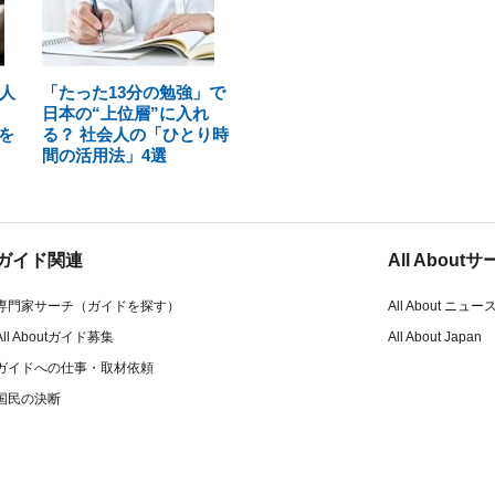
人
「たった13分の勉強」で
日本の“上位層”に入れ
を
る？ 社会人の「ひとり時
間の活用法」4選
ガイド関連
All Abou
専門家サーチ（ガイドを探す）
All About ニュー
All Aboutガイド募集
All About Japan
ガイドへの仕事・取材依頼
国民の決断