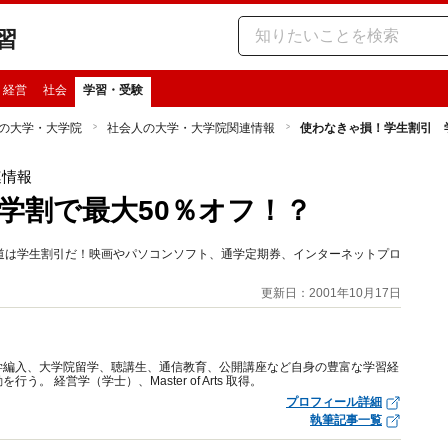
習
・経営
社会
学習・受験
の大学・大学院
社会人の大学・大学院関連情報
使わなきゃ損！学生割引 
連情報
学割で最大50％オフ！？
道は学生割引だ！映画やパソコンソフト、通学定期券、インターネットプロ
更新日：2001年10月17日
学編入、大学院留学、聴講生、通信教育、公開講座など自身の豊富な学習経
 経営学（学士）、Master of Arts 取得。
プロフィール詳細
執筆記事一覧