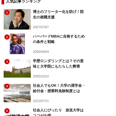
人気記事ランキング
博士のフリーター化を防げ！院
1
生の就職支援
2007/07/07
ハーバードMBAに合格するため
2
の条件と戦略
2006/09/04
学歴ロンダリングとは？その意
3
味と大学院にもたらした弊害
2005/10/10
社会人でもOK！大学の奨学金・
4
給付金・授業料免除制度とは
2022/07/21
社会人にぴったり 放送大学は
5
ココがお得