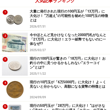
なかには沿岸から200カイリまでを領海と主張する国々
人気記事ランキング
が現れました（この主張はラテンアメリカ、中でもチリ
大量に発行された現行の100円玉が「13万円」に
1
が1947年にいち早く主張し、1952年にチリ・エクアド
大化け！ “万超え”の可能性を秘めた100円玉の特徴
とは
ル・ペルーという太平洋の沿岸国が200カイリ領海を主
2026/07/31
張する「サンチャゴ宣言」を採択しました）
今やほとんど見かけなくなった2000円札がなんと
2
「21万円」に大化け！エラー紙幣でもないのに一
そこで先進国と途上国の話し合いのため「国連海洋法会
体なぜ!?
議（国連海洋法条約発効はこの会議の成果です）」が設
2025/02/27
立され、この問題など、条約としては未確定だった海域
現行の100円玉が驚きの「18万円」に大化け！ お
3
利用の国際法ルール作りはじまりました。この会議は長
釣りの中に見つかるかもしれない“エラーコイ
ン”とは!?
きに渡りましたが、なんとか決着しました。ここで先進
2025/11/22
国と途上国が妥協したのは「あくまで『経済的権利に限
現行の10円玉が「6万5000円」に大化け！ よ～く
定した権利』のある大きな水域を沿岸国に認める」とい
4
見ないと分からない、高額になる貨幣の特徴とは
うものでした。
2024/09/09
先進国は、長年の会議中、著しく発展した海洋技術によ
現行の50円玉が「28万円」に大化け！ “はがさな
5