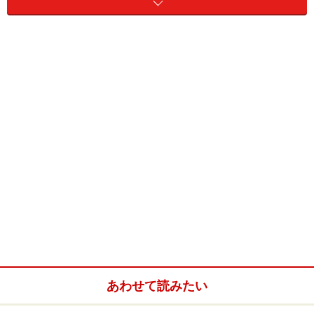
eez（排他的経済水域）とは？定義を解説
eez（排他的経済水域）が設けられた背景・歴史
eez（排他的経済水域）と「領海」「公海」との違
い
隣国との距離が400カイリ内のeez（排他的経済水
域）は？
eez（排他的経済水域）は条約で自動的に決まる
の？
eez（排他的経済水域）を設定していない日本周辺
の海域は？
あわせて読みたい