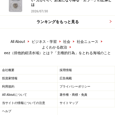
って、自国から離れた沿岸海底の資源もある程度利用で
い”方がいい、お宝になり得る「エラー」の正体と
は
きることがわかったことで、「主権的権利を主張する海
2026/07/30
域を全否定することは得策ではない」と考えるようにな
りました。また、漁業先進国は、水域設定によって途上
ランキングをもっと見る
国沖合いの良漁場の管理義務を沿岸国に負わせることも
必要だと考えるようになっていました。
>
>
>
>
All About
ビジネス・学習
社会
社会ニュース
>
よくわかる政治
こうして、排他的経済水域の規定を設けた国連海洋法条
eez（排他的経済水域）とは？「主権的行為」をとれる海域のこと
約が1982年に採択され、1994年に発効し、現在に至って
いるのです。
会社概要
採用情報
投資家情報
広告掲載
eez（排他的経済水域）と「領海」「公海」
利用規約
プライバシーポリシー
との違い
All Aboutについて
著作権・商標・免責
当サイトの情報についての注意
サイトマップ
ヘルプ