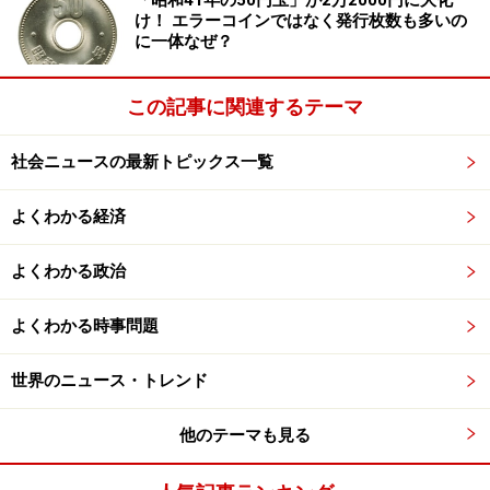
「昭和41年の50円玉」が2万2000円に大化
ら最大200カイリ（1カイリ＝およそ1.8km）まで設定す
け！ エラーコインではなく発行枚数も多いの
に一体なぜ？
ることが認められています。半径200カイリの円には、
九州・四国・本州の半分を収めることができます。
この記事に関連するテーマ
社会ニュースの最新トピックス一覧
eez（排他的経済水域）が設けられた背景・
歴史
よくわかる経済
第2次世界大戦まで、国際政治というのはもっぱら欧米
よくわかる政治
諸国の政治のことでした。したがって、北海やバルト
海、地中海といった比較的小さな海洋における国家の境
よくわかる時事問題
界＝領海の境界には関心があっても、それ以外の海域利
用や法制度について関心はあまり高まりませんでした。
世界のニュース・トレンド
しかし第2次大戦後、ラテンアメリカやアフリカなど、
太平洋・大西洋・インド洋という大きな海を沿岸に持つ
他のテーマも見る
途上国は、この海域の資源利用を主張するようになり、