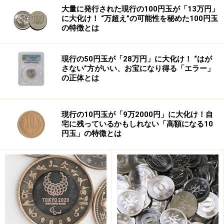
大量に発行された現行の100円玉が「13万円」
に大化け！ “万超え”の可能性を秘めた100円玉
の特徴とは
現行の50円玉が「28万円」に大化け！ “はが
さない”方がいい、お宝になり得る「エラー」
相手のeez（排他的経済水域）に侵入したら捕ま
の正体とは
る？
eez（排他的経済水域）で科学調査をすることは違
法ですか？
現行の10円玉が「9万2000円」に大化け！自
宅に残っているかもしれない「高額になる10
円玉」の特徴とは
eez（排他的経済水域）とは？定義を解説
排他的経済水域においては、沿岸国は「経済的主権」に限定