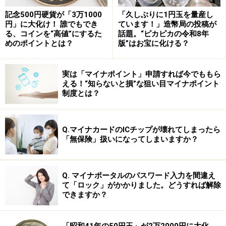
した権利を持つことができる。主権すべてが及ぶ領海・領空
記念500円硬貨が「3万1000
「久しぶりに1円玉を量産し
とは区別される
円」に大化け！ 誰でもでき
ています！」造幣局の投稿が
る、コインを“高値”にするた
話題。“ピカピカの令和8年
めのポイントとは？
版”はお宝に化ける？
「排他的経済水域」とは、海を持つ沿岸国が、天然資源
など「経済的」なことに対して「
主権
的行為」をとれ
実は「マイナポイント」申請すれば今でももら
る、つまり自国の支配下に置くことができる海域のこと
える！“知らないと損”な狙い目マイナポイント
制度とは？
です。海中の水産資源や海底の天然資源は、排他的経済
水域を持つ沿岸国のものであり、他国が勝手に取ること
はできません。こうした権利が「経済的主権」の一例で
Q.マイナカードのICチップが壊れてしまったら
す。
「無保険」扱いになってしまいますか？
また、沿岸国は人工島などの施設を作ることができ（た
Q. マイナポータルのパスワード入力を間違え
だし、これらは領土にはなりません）、海流や風を利用
て「ロック」がかかりました。どうすれば解除
した発電などを行うこともできます。そして、それらに
できますか？
ついて国内法で定めを設けることができます。排他的経
済水域は、国連海洋法条約（第57条）によって、沿岸か