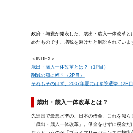
政府・与党が発表した、歳出・歳入一体改革と
めたものです。増税を避けたと解説されていま
＜INDEX＞
歳出・歳入一体改革とは？（1P目）
削減の額に幅？（2P目）
それもそのはず、2007年夏には参院選挙（2P
歳出・歳入一体改革とは？
先進国で最悪水準の、日本の借金。これを減ら
「歳出・歳入一体改革」。借金をせずに税金だ
おうというのが「プライマリーバランスの均衡