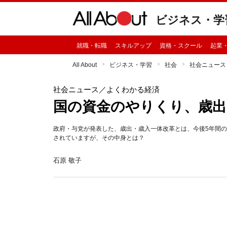
ビジネス・学
就職・転職
スキルアップ
資格・スクール
起業
All About
ビジネス・学習
社会
社会ニュース
社会ニュース
／よくわかる経済
国の資金のやりくり、歳出
政府・与党が発表した、歳出・歳入一体改革とは、今後5年間
されていますが、その中身とは？
石原 敬子