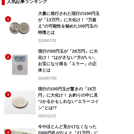
人気記事ランキング
大量に発行された現行の100円玉
1
が「13万円」に大化け！ “万超
え”の可能性を秘めた100円玉の
特徴とは
2026/07/31
現行の50円玉が「28万円」に大
2
化け！ “はがさない”方がいい、
お宝になり得る「エラー」の正
体とは
2026/07/30
現行の100円玉が驚きの「18万
3
円」に大化け！ お釣りの中に見
つかるかもしれない“エラーコイ
ン”とは!?
2025/11/22
今やほとんど見かけなくなった
4
2000円札がなんと「21万円」に