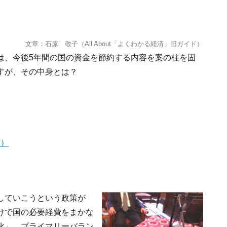
文章：石原 敬子（All About「よくわかる経済」旧ガイド）
は、今後5年間の国の資金を節約する内容を案の柱を固
すが、その中身とは？
目）
していこうという政策が
けで国の必要経費をまかな
化」。プライマリーバラン