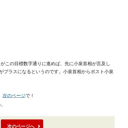
」がこの目標数字通りに進めば、先に小泉首相が言及し
スがプラスになるというのです。小泉首相からポスト小泉
、
次のページ
で！
い。
次のページへ