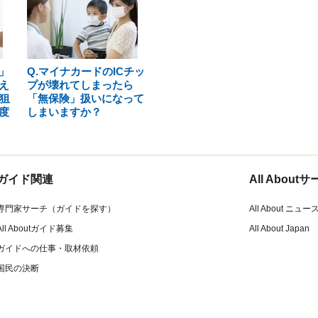
」
Q.マイナカードのICチッ
え
プが壊れてしまったら
狙
「無保険」扱いになって
度
しまいますか？
ガイド関連
All Abou
専門家サーチ（ガイドを探す）
All About ニュー
All Aboutガイド募集
All About Japan
ガイドへの仕事・取材依頼
国民の決断