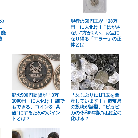
の
現行の50円玉が「28万
に
円」に大化け！ “はがさ
可能
ない”方がいい、お宝に
特
なり得る「エラー」の正
体とは
記念500円硬貨が「3万
「久しぶりに1円玉を量
1000円」に大化け！ 誰で
産しています！」造幣局
もできる、コインを“高
の投稿が話題。“ピカピ
値”にするためのポイン
カの令和8年版”はお宝に
トとは？
化ける？